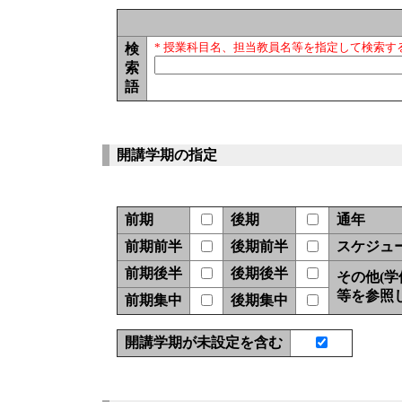
検
* 授業科目名、担当教員名等を指定して検索す
索
語
開講学期の指定
前期
後期
通年
前期前半
後期前半
スケジュ
前期後半
後期後半
その他(
等を参照
前期集中
後期集中
開講学期が未設定を含む