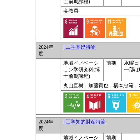
士前期課程)
各教員
2024年
| 工学基礎特論
度
地域イノベーシ
前期
水曜日 
ョン学研究科(博
一部は
士前期課程)
丸山直樹，加藤貴也，橋本忠範，
2024年
| 工学知的財産特論
度
地域イノベーシ
前期