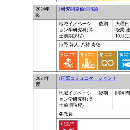
2024年
| 研究開発倫理特論
度
地域イノベーシ
後期
火曜日 
ョン学研究科(博
授業回
士前期課程)
10月
狩野 幹人, 八神 寿徳
2024年
| 国際コミュニケーションⅠ
度
地域イノベーシ
後期
開講時
ョン学研究科(博
士前期課程)
各教員