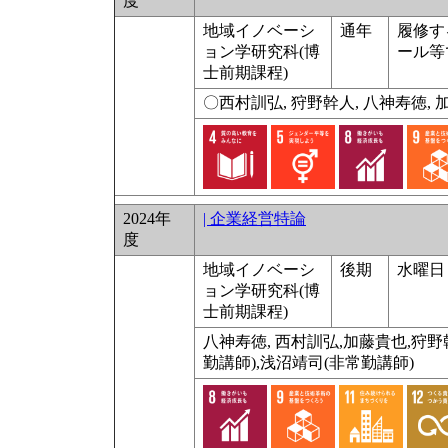
度
地域イノベーシ
通年
履修す
ョン学研究科(博
ール等
士前期課程)
〇西村訓弘, 狩野幹人, 八神寿徳, 
2024年
| 企業経営特論
度
地域イノベーシ
後期
水曜日 
ョン学研究科(博
士前期課程)
八神寿徳, 西村訓弘,加藤貴也,狩野
勤講師),浅沼靖司(非常勤講師)