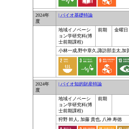
2024年
| バイオ基礎特論
度
地域イノベーシ
前期
金曜日 
ョン学研究科(博
士前期課程)
小林一成,野中章久,諏訪部圭太,加
2024年
| バイオ知的財産特論
度
地域イノベーシ
前期
ョン学研究科(博
士前期課程)
狩野 幹人, 加藤 貴也, 八神 寿徳