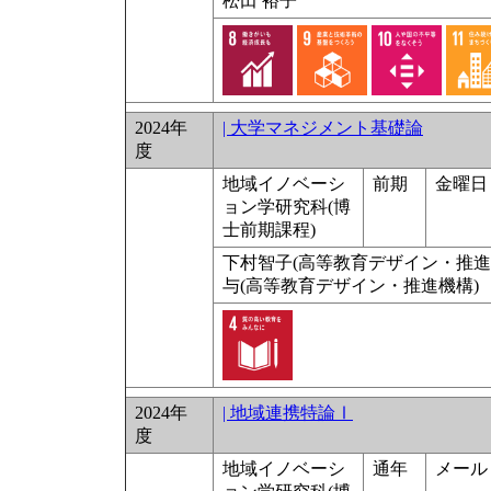
松田 裕子
2024年
| 大学マネジメント基礎論
度
地域イノベーシ
前期
金曜日 
ョン学研究科(博
士前期課程)
下村智子(高等教育デザイン・推進機
与(高等教育デザイン・推進機構)
2024年
| 地域連携特論Ⅰ
度
地域イノベーシ
通年
メール