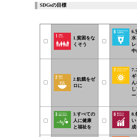
SDGsの目標
6
1.貧困をな
水
くそう
レ
中
7
ギ
2.飢餓をゼ
ん
ロに
し
ー
3.すべての
8
人に健康
い
と福祉を
成