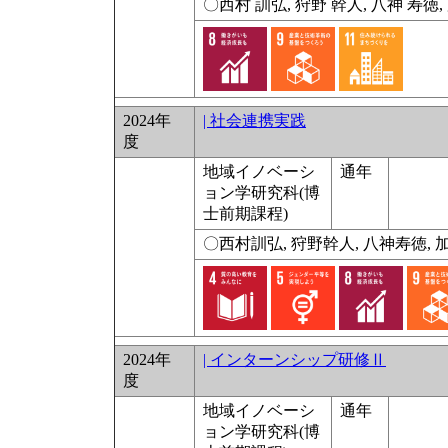
〇西村 訓弘, 狩野 幹人, 八神 寿徳,
2024年
| 社会連携実践
度
地域イノベーシ
通年
ョン学研究科(博
士前期課程)
〇西村訓弘, 狩野幹人, 八神寿徳, 
2024年
| インターンシップ研修Ⅱ
度
地域イノベーシ
通年
ョン学研究科(博