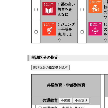
9
4.質の高い
技
教育をみ
の
んなに
つ
5.ジェンダ
1
ー平等を
の
実現しよ
を
う
う
開講区分の指定
共通教育・学部別教育
共通教育