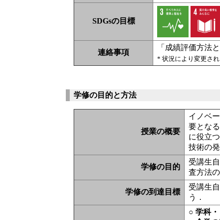
SDGsの目標
「成績評価方法
連絡事項
* 状況により変更さ
学修の目的と方法
イノベ
要とな
授業の概要
に役立
技術の
受講生
学修の目的
査方法
受講生
学修の到達目標
う．
○ 学科