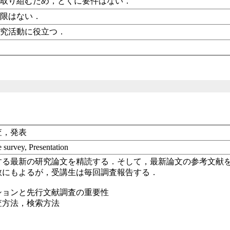
ら取り組むため，とくに要件はない．
制限はない．
研究活動に役立つ．
査，発表
e survey, Presentation
する最新の研究論文を精読する．そして，最新論文の参考文献
数にもよるが，受講生は毎回調査報告する．
ションと先行文献調査の重要性
査方法，検索方法