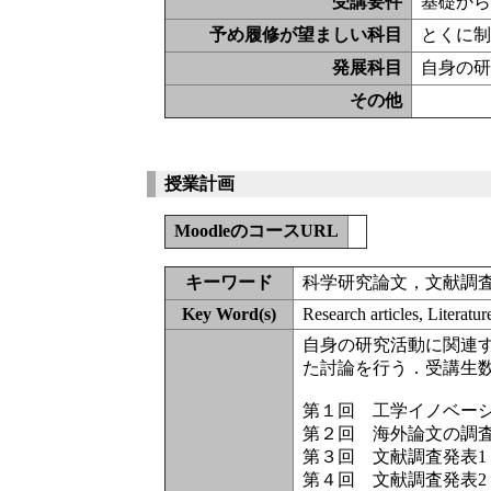
受講要件
基礎か
予め履修が望ましい科目
とくに
発展科目
自身の
その他
授業計画
MoodleのコースURL
キーワード
科学研究論文，文献調
Key Word(s)
Research articles, Literatur
自身の研究活動に関連
た討論を行う．受講生
第１回 工学イノベー
第２回 海外論文の調
第３回 文献調査発表1
第４回 文献調査発表2