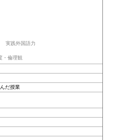
実践外国語力
度・倫理観
含んだ授業
．