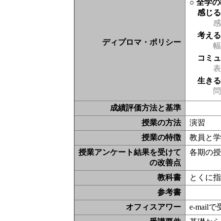
○ 全学
感じ
感
考え
ディプロマ・ポリシー
幅
コミ
表現
生き
問
成績評価方法と基準
授業の方法
演習
授業の特徴
教員と
授業アンケート結果を受けて
各期の
の改善点
教科書
とくに
参考書
オフィスアワー
e-ma