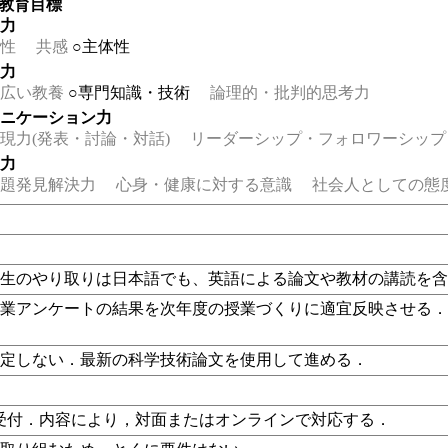
の教育目標
る力
性
共感
○主体性
る力
広い教養
○専門知識・技術
論理的・批判的思考力
ュニケーション力
力(発表・討論・対話)
リーダーシップ・フォロワーシップ
る力
題発見解決力
心身・健康に対する意識
社会人としての態
学生のやり取りは日本語でも、英語による論文や教材の講読を
授業アンケートの結果を次年度の授業づくりに適宜反映させる
指定しない．最新の科学技術論文を使用して進める．
ilで受付．内容により，対面またはオンラインで対応する．