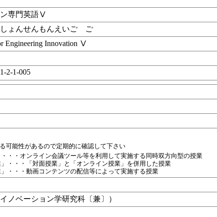
ョン専門英語Ⅴ
ーしょんせんもんえいご ご
or Engineering Innovation Ⅴ
1-2-1-005
目
業
れる可能性があるので定期的に確認して下さい
」・・・オンライン会議ツール等を利用して実施する同時双方向型の授業
業」・・・「対面授業」と「オンライン授業」を併用した授業
業」・・・動画コンテンツの配信等によって実施する授業
域イノベーション学研究科〔兼〕）