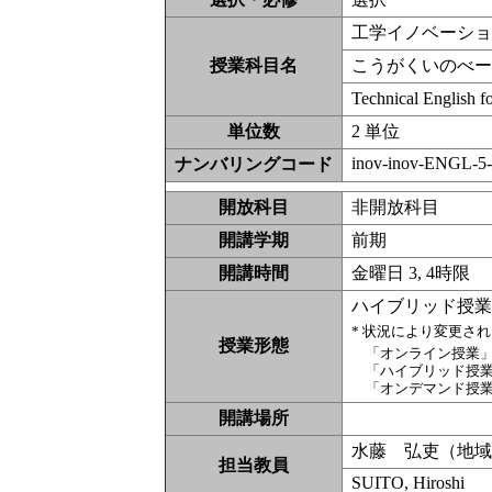
工学イノベーシ
授業科目名
こうがくいのべ
Technical English f
単位数
2 単位
inov-inov-ENGL-5-
ナンバリングコード
開放科目
非開放科
開講学期
前期
開講時間
金曜日 3, 4時限
ハイブリッド授
* 状況により変更さ
授業形態
「オンライン授業
「ハイブリッド授
「オンデマンド授
開講場所
水藤 弘吏（地
担当教員
SUITO, Hiroshi