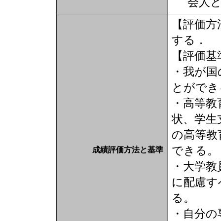
会人
【評価方
する．
【評価基
・我が国
とができ
・高等教
状、学生
の高等教
できる。
成績評価方法と基準
・大学教
に配慮す
る。
・自分の