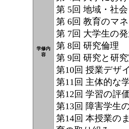
第 5回 地域・社
第 6回 教育のマ
第 7回 大学生の
第 8回 研究倫理
学修内
容
第 9回 研究と研
第10回 授業デ
第11回 主体的
第12回 学習の評
第13回 障害学生
第14回 本授業