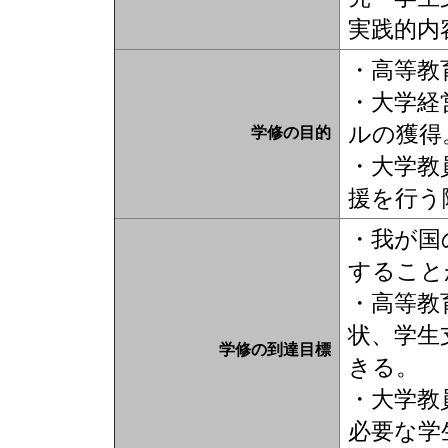
実践的内
・高等教
・大学経
ルの獲得
学修の目的
・大学教
援を行う
・我が国
すること
・高等教
状、学生
学修の到達目標
きる。
・大学教
必要な学