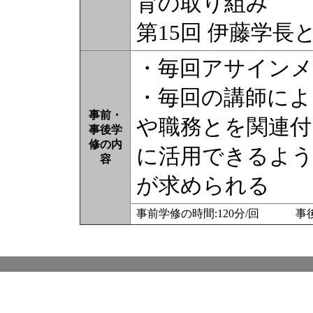
育の取り組み
第15回 伊藤学
・毎回アサイン
・毎回の講師によ
事前・
や職務とを関連付
事後学
修の内
に活用できるよう
容
が求められる
事前学修の時間:120分/回 事後学