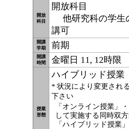
開放科目
開放
他研究科の学生の
科目
講可
開講
前期
学期
開講
金曜日 11, 12時限
時間
ハイブリッド授業
* 状況により変更され
下さい
「オンライン授業」・
授業
して実施する同時双方
形態
「ハイブリッド授業」