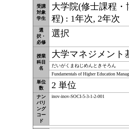
大学院(修士課程
受講
対象
程) : 1年次, 2年次
学生
選
選択
択・
必修
大学マネジメント
授業
科目
だいがくまねじめんときそろん
名
Fundamentals of Higher Education Mana
単位
2 単位
数
inov-inov-SOCI-5-3-1-2-001
ナン
バリ
ング
コー
ド