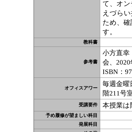
て、オン
えづらい
ため、確
す。
教科書
小方直幸
会、202
参考書
ISBN：97
毎週金曜
オフィスアワー
階211号
本授業は
受講要件
予め履修が望ましい科目
発展科目