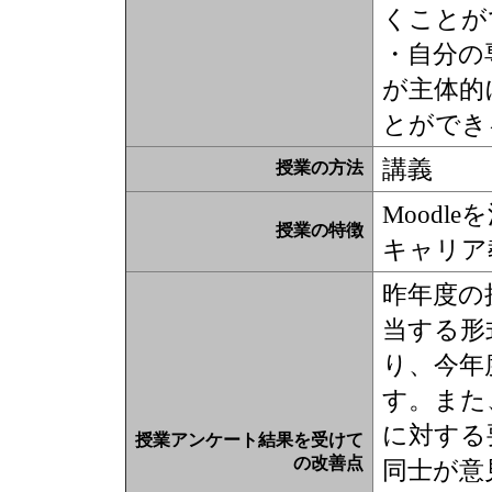
くことが
・自分の
が主体的
とができ
講義
授業の方法
Moodl
授業の特徴
キャリア
昨年度の
当する形
り、今年
す。また
に対する
授業アンケート結果を受けて
の改善点
同士が意