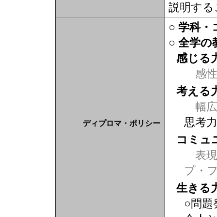
説明する
○ 学科
○ 全学
感じる
感
考える
幅広
思考
ディプロマ・ポリシー
コミュ
表現力
プ・
生きる
○問題