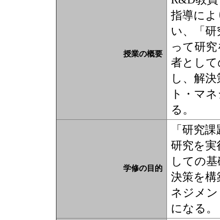
指導によ
い、「研
って研究
授業の概要
者として
し、解決
ト・マネ
る。
「研究課
研究を実
しての基
学修の目的
決策を構
ネジメン
になる。