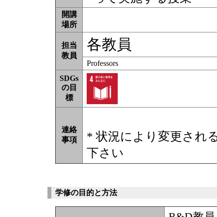
開講
場所
各教員
担当
教員
Professors
SDGs
の目
標
連絡
* 状況により変更され
事項
下さい
学修の目的と方法
R&D教