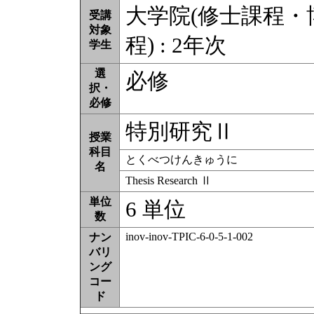
大学院(修士課程
受講
対象
程) : 2年次
学生
選
必修
択・
必修
特別研究Ⅱ
授業
科目
とくべつけんきゅうに
名
Thesis Research Ⅱ
単位
6 単位
数
inov-inov-TPIC-6-0-5-1-002
ナン
バリ
ング
コー
ド