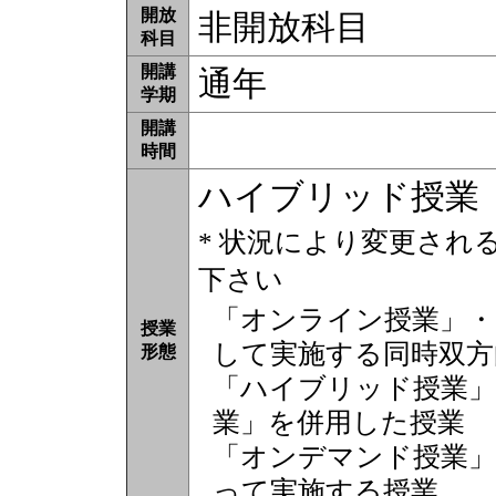
開放
非開放科目
科目
開講
通年
学期
開講
時間
ハイブリッド授業
* 状況により変更され
下さい
「オンライン授業」・
授業
して実施する同時双方
形態
「ハイブリッド授業」
業」を併用した授業
「オンデマンド授業」
って実施する授業