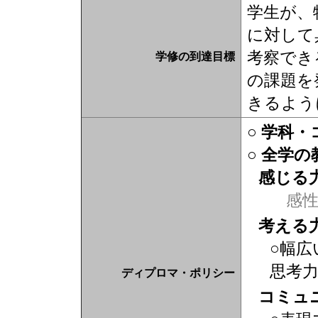
学生が、
に対して
考察でき
学修の到達目標
の課題を
きるよう
○ 学科
○ 全学
感じる
感
考える
○幅広
思考
ディプロマ・ポリシー
コミュ