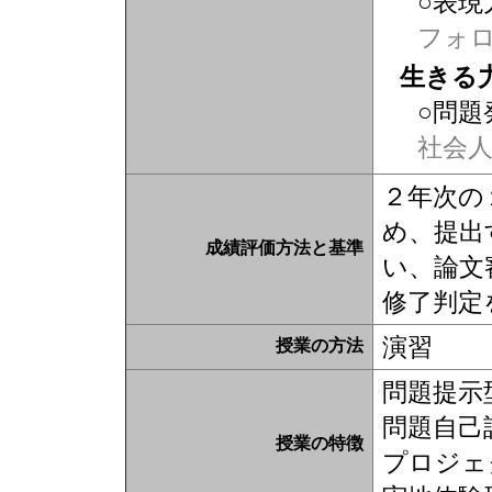
○表現
フォ
生きる
○問題
社会
２年次の
め、提出
成績評価方法と基準
い、論文
修了判定
演習
授業の方法
問題提示
問題自己
授業の特徴
プロジェ