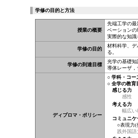
学修の目的と方法
先端工学の最
授業の概要
ベーションの
実際的な知識
材料科学、デ
学修の目的
る。
光学の基礎知
学修の到達目標
導体レーザ，
○ 学科・コ
○ 全学の教育
感じる力
感性
考える力
幅広い
ディプロマ・ポリシー
コミュニケ
○表現力
践外国語