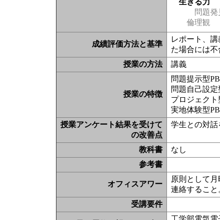
生きる力
問題発
倫理観
レポート、講
成績評価方法と基準
た場合には不
授業の方法
講義
問題提示型P
問題自己設定型
授業の特徴
プロジェクト型
実地体験型PB
授業アンケート結果を受けて
学生との対話
の改善点
教科書
なし
参考書
原則として月曜
オフィスアワー
連絡すること
受講要件
工学部電気電