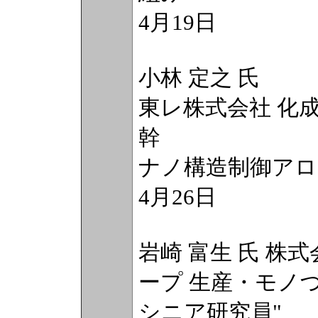
4月19日
小林 定之 氏
東レ株式会社 化成
幹
ナノ構造制御アロ
4月26日
岩崎 富生 氏 株
ープ 生産・モノ
シニア研究員"