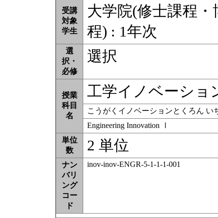
大学院(修士課程
受講
対象
程) : 1年次
学生
選
選択
択・
必修
工学イノベーショ
授業
科目
こうがくイノベーションとくろん い
名
Engineering Innovation Ⅰ
単位
2 単位
数
inov-inov-ENGR-5-1-1-1-001
ナン
バリ
ング
コー
ド