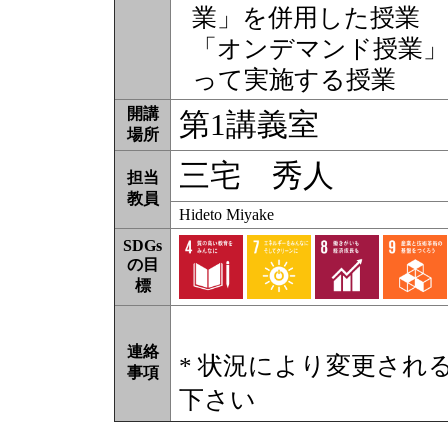
業」を併用した授業
「オンデマンド授業」
って実施する授業
開講
第1講義室
場所
三宅 秀人
担当
教員
Hideto Miyake
SDGs
の目
標
連絡
* 状況により変更され
事項
下さい