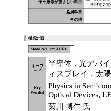
予め履修が望ましい科目
工学部電気電
発展科目
その他
授業計画
MoodleのコースURL
半導体，光デバイ
キーワ
ード
ィスプレイ，太陽
Physics in Semicond
Key
Word(s)
Optical Devices, L
菊川 博仁 氏