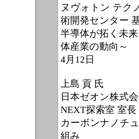
ヌヴォトン テク
術開発センター 
半導体が拓く未来
体産業の動向～
4月12日
上島 貢 氏
日本ゼオン株式会社
NEXT探索室 室長
カーボンナノチュ
組み