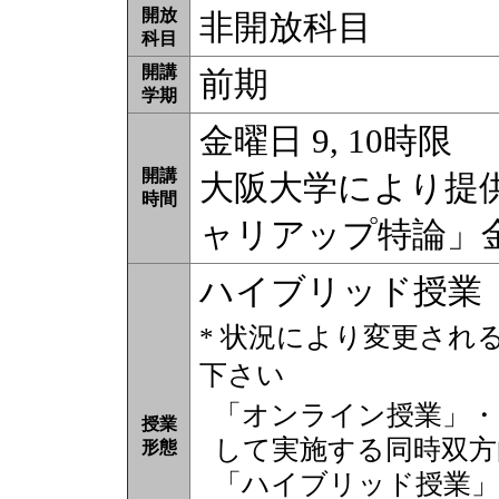
開放
非開放科目
科目
開講
前期
学期
金曜日 9, 10時限
開講
大阪大学により提供
時間
ャリアップ特論」金曜
ハイブリッド授業
* 状況により変更され
下さい
「オンライン授業」・
授業
して実施する同時双方
形態
「ハイブリッド授業」