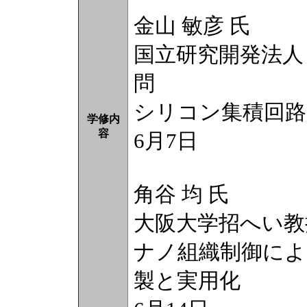
金山 敏彦 氏
国立研究開発法人
問
シリコン集積回
学修内
容
6月7日
角谷 均 氏
大阪大学招へい教
ナノ組織制御に
製と実用化