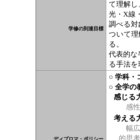
て理解し
光・X線
調べる対
学修の到達目標
ついて理
る。
代表的な
る手法を
○ 学科
○ 全学
感じる
感
考える
幅広
的思
ディプロマ・ポリシー