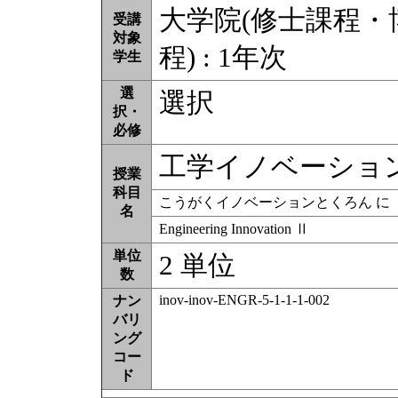
大学院(修士課程
受講
対象
程) : 1年次
学生
選
選択
択・
必修
工学イノベーショ
授業
科目
こうがくイノベーションとくろん に
名
Engineering Innovation Ⅱ
単位
2 単位
数
inov-inov-ENGR-5-1-1-1-002
ナン
バリ
ング
コー
ド