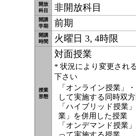
開放
非開放科目
科目
開講
前期
学期
開講
火曜日 3, 4時限
時間
対面授業
* 状況により変更され
下さい
「オンライン授業」・
授業
して実施する同時双方
形態
「ハイブリッド授業」
業」を併用した授業
「オンデマンド授業」
って実施する授業