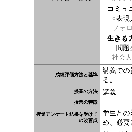
コミュ
○表現
フォ
生きる
○問題
社会
講義での
成績評価方法と基準
る。
講義
授業の方法
授業の特徴
学生との
授業アンケート結果を受けて
の改善点
め、必要