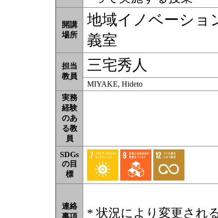
地域イノベーショ
開講
場所
義室
三宅秀人
担当
教員
MIYAKE, Hideto
実務
経験
のあ
る教
員
SDGs
の目
標
連絡
* 状況により変更され
事項