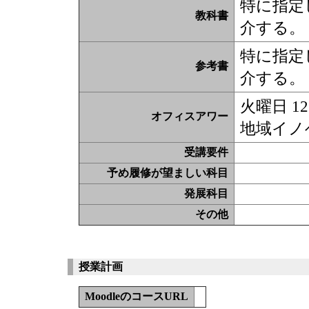
特に指定
教科書
介する。
特に指定
参考書
介する。
火曜日 12:
オフィスアワー
地域イノ
受講要件
予め履修が望ましい科目
発展科目
その他
授業計画
MoodleのコースURL