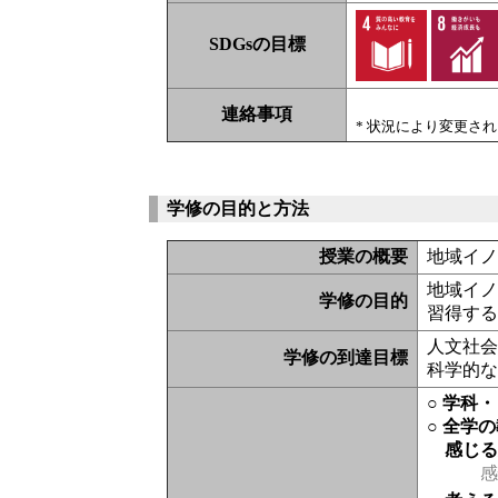
SDGsの目標
連絡事項
* 状況により変更さ
学修の目的と方法
授業の概要
地域イ
地域イ
学修の目的
習得す
人文社
学修の到達目標
科学的
○ 学科
○ 全学
感じ
感