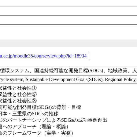
-u.ac.jp/moodle35/course/view.php?id=18934
循環システム、国連持続可能な開発目標(SDGs)、地域政策、
ycle system, Sustainable Development Goals(SDGs), Regional Polic
収益性と社会性①
収益性と社会性②
収益性と社会性③
続可能な開発目標(SDGs)の背景・目標
日本・三重県のSDGsの推移
民のパートナーシップによるSDGsの成功事例創出
題へのアプローチ（理論・概論）
価のフレームワーク（実学・実務）