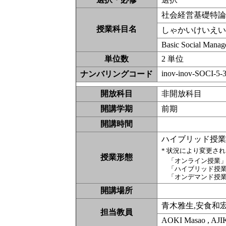
社会経営基礎特
授業科目名
しゃかいけいえ
Basic Social Mana
単位数
2 単位
inov-inov-SOCI-5-3
ナンバリングコード
開放科目
非開放科
開講学期
前期
開講時間
ハイブリッド授
* 状況により変更さ
授業形態
「オンライン授業
「ハイブリッド授
「オンデマンド授
開講場所
青木雅生,安食和宏
担当教員
AOKI Masao , AJI