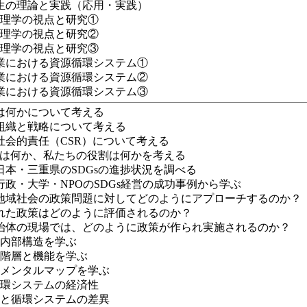
生の理論と実践（応用・実践）
地理学の視点と研究①
地理学の視点と研究②
地理学の視点と研究③
産業における資源循環システム①
産業における資源循環システム②
産業における資源循環システム③
は何かについて考える
組織と戦略について考える
社会的責任（CSR）について考える
sとは何か、私たちの役割は何かを考える
日本・三重県のSDGsの進捗状況を調べる
行政・大学・NPOのSDGs経営の成功事例から学ぶ
地域社会の政策問題に対してどのようにアプローチするのか？
れた政策はどのように評価されるのか？
治体の現場では、どのように政策が作られ実施されるのか？
の内部構造を学ぶ
の階層と機能を学ぶ
のメンタルマップを学ぶ
循環システムの経済性
性と循環システムの差異