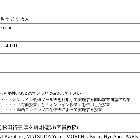
論
いきそとくろん
gement
-1-4-001
目
業
れる可能性があるので定期的に確認して下さい
」・・・オンライン会議ツール等を利用して実施する同時双方向型の授業
業」・・・「対面授業」と「オンライン授業」を併用した授業
業」・・・動画コンテンツの配信等によって実施する授業
,松田裕子,森久綱,朴恵淑(客員教授)
KI Kazuhiro , MATSUDA Yuko , MORI Hisatsuna , Hye-Sook PARK