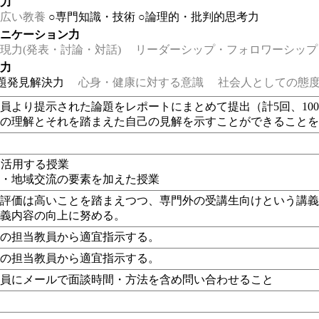
る力
広い教養
○専門知識・技術
○論理的・批判的思考力
ュニケーション力
力(発表・討論・対話)
リーダーシップ・フォロワーシップ
る力
題発見解決力
心身・健康に対する意識
社会人としての態度
員より提示された論題をレポートにまとめて提出（計5回、10
容の理解とそれを踏まえた自己の見解を示すことができること
eを活用する授業
解・地域交流の要素を加えた授業
の評価は高いことを踏まえつつ、専門外の受講生向けという講
講義内容の向上に努める。
れの担当教員から適宜指示する。
れの担当教員から適宜指示する。
教員にメールで面談時間・方法を含め問い合わせること