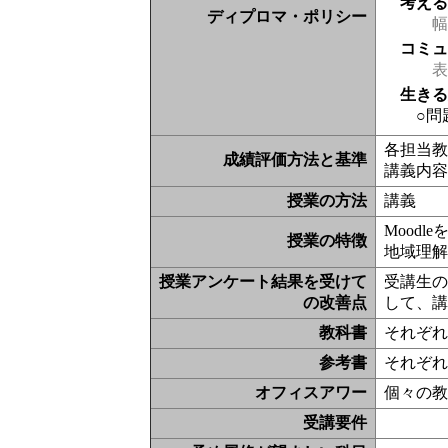
考え
ディプロマ・ポリシー
幅
コミ
表現
生き
○問
各担当教
成績評価方法と基準
講義内
授業の方法
講義
Moodl
授業の特徴
地域理
授業アンケート結果を受けて
受講生
の改善点
して、
教科書
それぞ
参考書
それぞ
オフィスアワー
個々の
受講要件