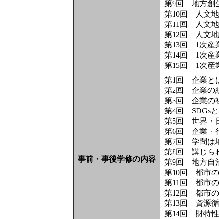
第9回 地方創
第10回 人文
第11回 人文
第12回 人文
第13回 1次
第14回 1次
第15回 1次
第1回 企業と
第2回 企業の
第3回 企業の
第4回 SDG
第5回 世界・
第6回 企業・
第7回 学問は
第8回 講じら
事前・事後学修の内容
第9回 地方自
第10回 都市
第11回 都市
第12回 都市
第13回 資源
第14回 財特