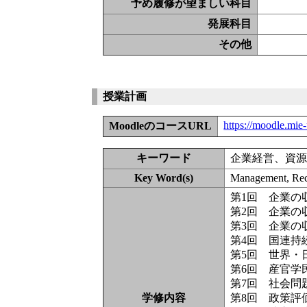
予め履修が望ましい科目
発展科目
その他
授業計画
https://moodle.mie
MoodleのコースURL
キーワード
企業経営、資源
Key Word(s)
Management, Rec
第1回 企業の
第2回 企業の
第3回 企業の
第4回 国連持
第5回 世界・
第6回 産官学
第7回 社会問
学修内容
第8回 政策評