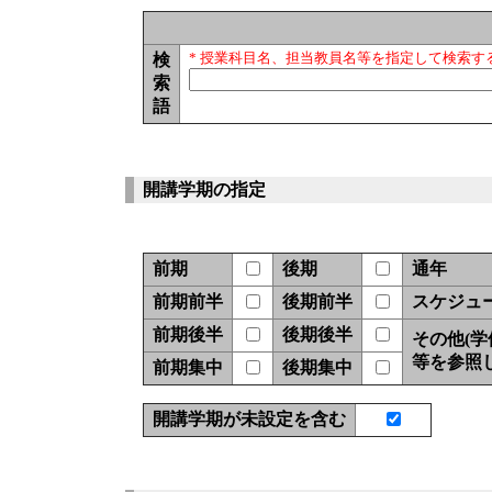
検
* 授業科目名、担当教員名等を指定して検索す
索
語
開講学期の指定
前期
後期
通年
前期前半
後期前半
スケジュ
前期後半
後期後半
その他(
等を参照
前期集中
後期集中
開講学期が未設定を含む