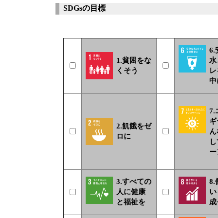
SDGsの目標
6
1.貧困をな
水
くそう
レ
中
7
ギ
2.飢餓をゼ
ん
ロに
し
ー
3.すべての
8
人に健康
い
と福祉を
成