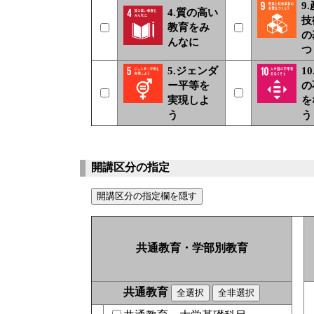
9
4.質の高い
技
教育をみ
の
んなに
つ
5.ジェンダ
1
ー平等を
の
実現しよ
を
う
う
開講区分の指定
共通教育・学部別教育
共通教育