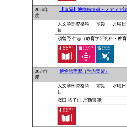
2024年
| 【遠隔】博物館情報・メディア
度
人文学部資格科
前期
月曜日 
目
須曽野 仁志（教育学研究科・教
2024年
| 博物館実習（学内実習）
度
人文学部資格科
前期
水曜日 5
目
澤田 裕子(非常勤講師)