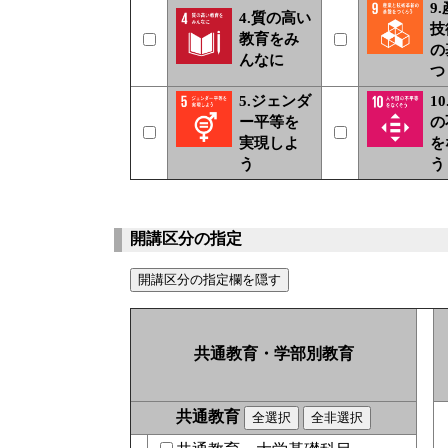
9
4.質の高い
技
教育をみ
の
んなに
つ
5.ジェンダ
1
ー平等を
の
実現しよ
を
う
う
開講区分の指定
共通教育・学部別教育
共通教育