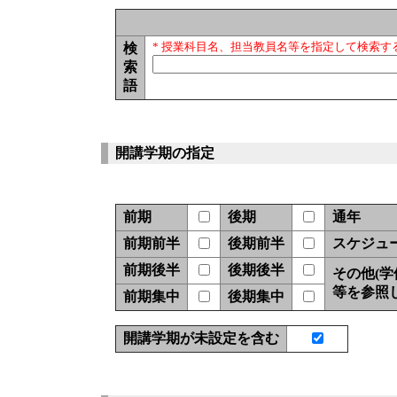
検
* 授業科目名、担当教員名等を指定して検索す
索
語
開講学期の指定
前期
後期
通年
前期前半
後期前半
スケジュ
前期後半
後期後半
その他(
等を参照
前期集中
後期集中
開講学期が未設定を含む