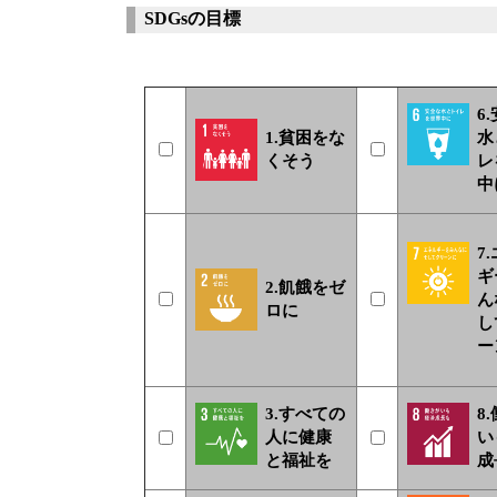
SDGsの目標
6
1.貧困をな
水
くそう
レ
中
7
ギ
2.飢餓をゼ
ん
ロに
し
ー
3.すべての
8
人に健康
い
と福祉を
成