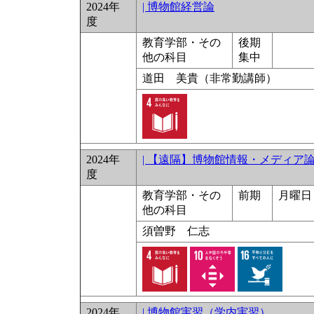
2024年
| 博物館経営論
度
教育学部・その
後期
他の科目
集中
道田 美貴（非常勤講師）
2024年
| 【遠隔】博物館情報・メディア
度
教育学部・その
前期
月曜日 
他の科目
須曽野 仁志
2024年
| 博物館実習（学内実習）