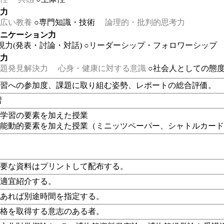
る力
広い教養
○専門知識・技術
論理的・批判的思考力
ュニケーション力
現力(発表・討論・対話)
○リーダーシップ・フォロワーシップ
る力
題発見解決力
心身・健康に対する意識
○社会人としての態
実習への参加度、課題に取り組む姿勢、レポートの総合評価。
習
プ学習の要素を加えた授業
、能動的要素を加えた授業（
ミニッツペーパー、シャトルカー
必要な資料はプリントして配布する。
に適宜紹介する。
があれば別途時間を指定する。
資格を取得する意志のある者。