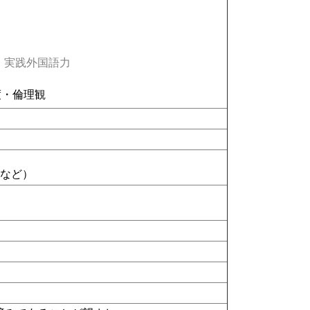
実践外国語力
度・倫理観
ド
など）