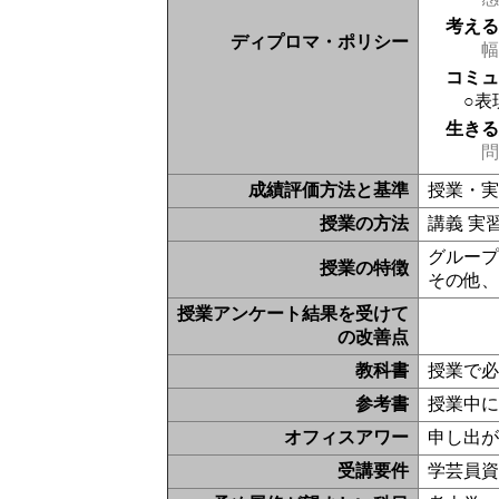
考え
ディプロマ・ポリシー
幅
コミ
○表
生き
問
成績評価方法と基準
授業・
授業の方法
講義 実
グルー
授業の特徴
その他
授業アンケート結果を受けて
の改善点
教科書
授業で
参考書
授業中
オフィスアワー
申し出
受講要件
学芸員