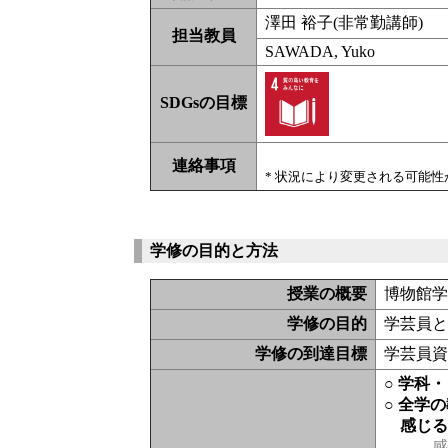
澤田 裕子(非常勤講師)
担当教員
SAWADA, Yuko
SDGsの目標
連絡事項
* 状況により変更される可能
学修の目的と方法
授業の概要
博物館
学修の目的
学芸員
学修の到達目標
学芸員
○ 学科
○ 全学
感じ
感