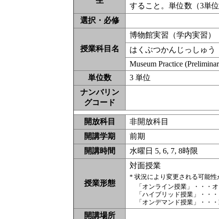
生
すること。単位数（3単
選択・必修
博物館実習（学内実習）
授業科目名
はくぶつかんじっしゅう
Museum Practice (Preliminar
単位数
3 単位
ナンバリン
グコード
開放科目
非開放科目
開講学期
前期
開講時間
水曜日 5, 6, 7, 8時限
対面授業
* 状況により変更される可能
授業形態
「オンライン授業」・・・オ
「ハイブリッド授業」・・・
「オンデマンド授業」・・・
開講場所