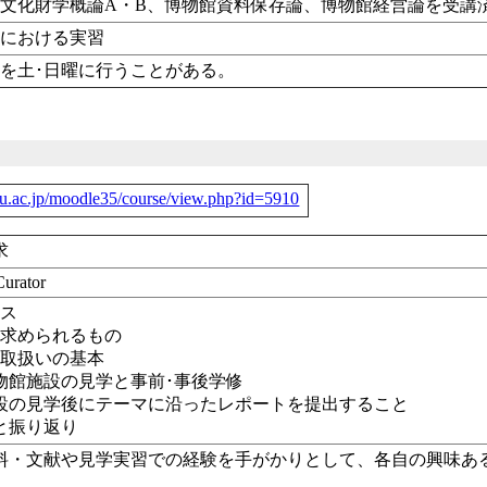
文化財学概論A・B、博物館資料保存論、博物館経営論を受講
館における実習
を土･日曜に行うことがある。
-u.ac.jp/moodle35/course/view.php?id=5910
求
Curator
ンス
に求められるもの
料取扱いの基本
博物館施設の見学と事前･事後学修
の見学後にテーマに沿ったレポートを提出すること
と振り返り
料・文献や見学実習での経験を手がかりとして、各自の興味あ