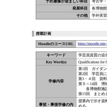
予め履修が望ましい科目
考古学・
発展科目
各博物
その他
学外実習
授業計画
https://moodle.mie
MoodleのコースURL
キーワード
学芸員資質の追
Key Word(s)
Qualifications for 
第1回 ガイダ
第2回 学芸員
第3・４回 資
学修内容
第５～14回 
各博物館施設
第15回 まとめ
授業内で示す資
事前・事後学修の内
める。