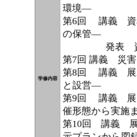
環境―
第6回 講義 資
の保管―
発表 資料
第7回 講義 災
第8回 講義 
学修内容
と設営―
第9回 講義 展
催形態から実施
第10回 講義 
示プランから図