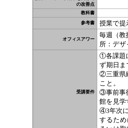
の改善点
教科書
授業で提
参考書
毎週（教授
オフィスアワー
所：デザ
①各課題
ず期日ま
②三重県
こと。
③事前事
受講要件
館を見学
④3年次
するため