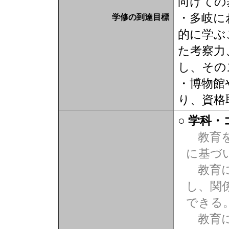
向けての
・多岐に
学修の到達目標
的に学ぶ
た考察力
し、その
・博物館
り、資格
○ 学科
教育を
に基づ
教育に
し、関
できる
教育に