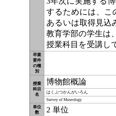
3年次に実施する
するためには、こ
あるいは取得見込
教育学部の学生は
授業科目を受講し
卒業
要件
の種
別
博物館概論
授業
科目
はくぶつかんがいろん
名
Survey of Museology
単位
2 単位
数