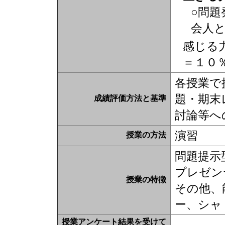
○問題
会人
感じる
＝１０
各授業で
題・期末
成績評価方法と基準
討論等へ
演習
授業の方法
問題提示
プレゼン
授業の特徴
その他、
ー、シャ
授業アンケート結果を受けて