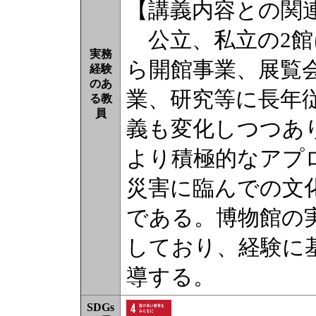
【講義内容との関
公立、私立の2館
実務
ら開館事業、展覧
経験
のあ
業、研究等に長年
る教
員
義も変化しつつあ
より積極的なアプ
災害に臨んでの文
である。博物館の
しており、経験に
導する。
SDGs