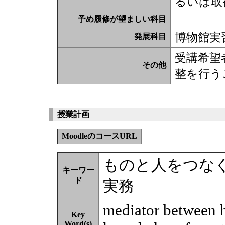
るいは取
予め履修が望ましい科目
博物館実
発展科目
受講希望
その他
整を行う
授業計画
MoodleのコースURL
ものと人をつな
キーワー
ド
実務
mediator between 
Key
Word(s)