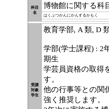
博物館に関する科
科目
名
はくぶつかんにかんするかもく
教育学部, A 類, D 
学部(学士課程) : 2
期生
学芸員資格の取得
す。
受講
他の行事等との関
対象
学生
強く推奨します。