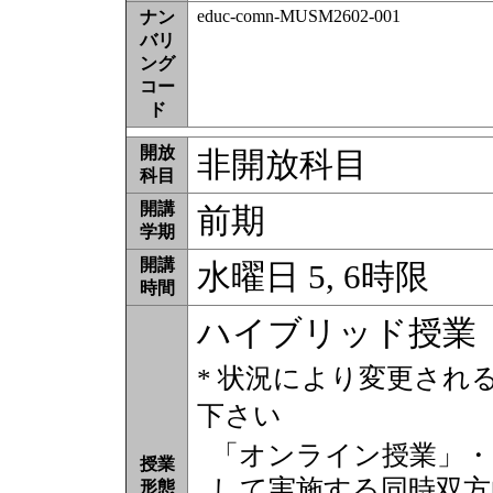
educ-comn-MUSM2602-001
ナン
バリ
ング
コー
ド
開放
非開放科目
科目
開講
前期
学期
開講
水曜日 5, 6時限
時間
ハイブリッド授業
* 状況により変更され
下さい
「オンライン授業」・
授業
して実施する同時双方
形態