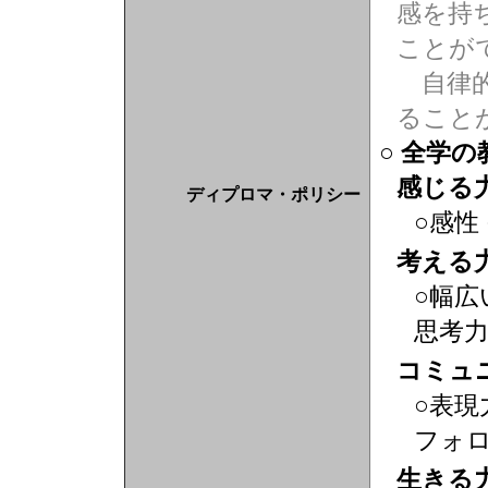
感を持
ことが
自律的
ること
○ 全学
感じる
ディプロマ・ポリシー
○感性
考える
○幅広
思考
コミュ
○表現
フォ
生きる