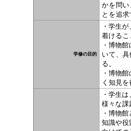
かを問い
とを追求
・学生が
着けるこ
・博物館
いて、具
学修の目的
る。
・博物館
く知見を
・学生は
様々な課
・博物館
知識や役