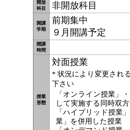
開放
非開放科目
科目
前期集中
開講
学期
９月開講予定
開講
時間
対面授業
* 状況により変更され
下さい
「オンライン授業」・
授業
して実施する同時双方
形態
「ハイブリッド授業」
業」を併用した授業