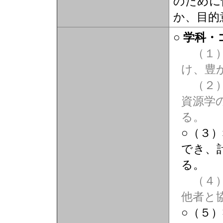
のために
か、目的
○ 学科
（１）
け、豊
（２）
資源学
る。
○（３
でき、
る。
（４）
他者と
○（５