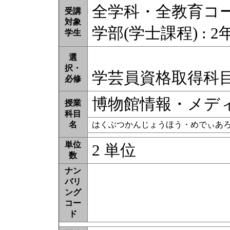
全学科・全教育コ
受講
対象
学部(学士課程) : 2
学生
選
択・
学芸員資格取得科
必修
博物館情報・メデ
授業
科目
名
はくぶつかんじょうほう・めでぃあ
単位
2 単位
数
ナン
バリ
ング
コー
ド