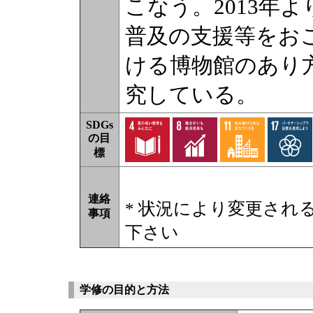
こなう。2013年
普及の支援等をおこな
ける博物館のあり
究している。
SDGs
の目
標
連絡
* 状況により変更され
事項
下さい
学修の目的と方法