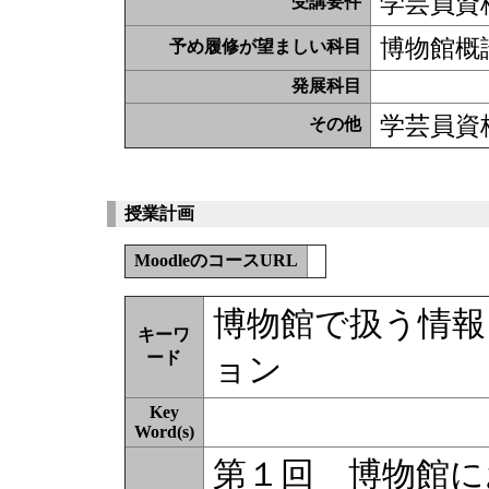
学芸員資
受講要件
博物館概
予め履修が望ましい科目
発展科目
学芸員資
その他
授業計画
MoodleのコースURL
博物館で扱う情報
キーワ
ード
ョン
Key
Word(s)
第１回 博物館に