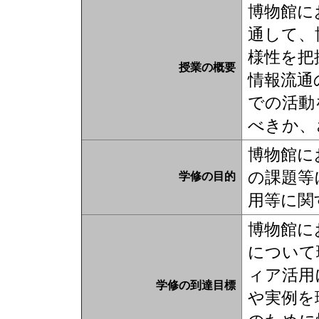
博物館に
通して、
様性を把
授業の概要
情報流通
での活動
べきか、
博物館に
の課題等
学修の目的
用等に関
博物館に
について
ィア活用
学修の到達目標
や実例を