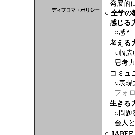
発展的
ディプロマ・ポリシー
○ 全学
感じる
○感性
考える
○幅広
思考
コミュ
○表現
フォ
生きる
○問題
会人
○ JABE