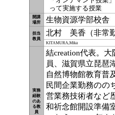
「オンデマンド授業」
って実施する授業
開講
生物資源学部校舎
場所
北村 美香（非常
担当
教員
KITAMURA,Mika
結creation代
員、滋賀県立琵琶
自然博物館教育普
民間企業勤務のの
実務
営業務技術者など歴
経験
のあ
和祈念館開設準備
る教
員