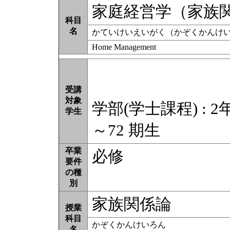
家庭経営学（家族
科目
名
かていけいえいがく（かぞくかんけ
Home Management
受講
対象
学部(学士課程) : 2
学生
～72 期生
卒業
必修
要件
の種
別
家族関係論
授業
科目
かぞくかんけいろん
名