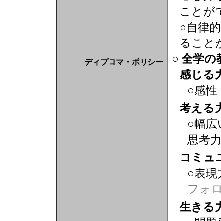
ことが
○自律
ること
○ 全学
ディプロマ・ポリシー
感じる
○感性
考える
○幅広
思考
コミュ
○表現
フォ
生きる