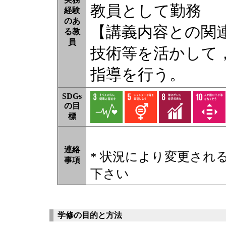
教員として勤務
経験
のあ
【講義内容との関
る教
員
技術等を活かして
指導を行う。
SDGs
の目
標
連絡
* 状況により変更され
事項
下さい
学修の目的と方法