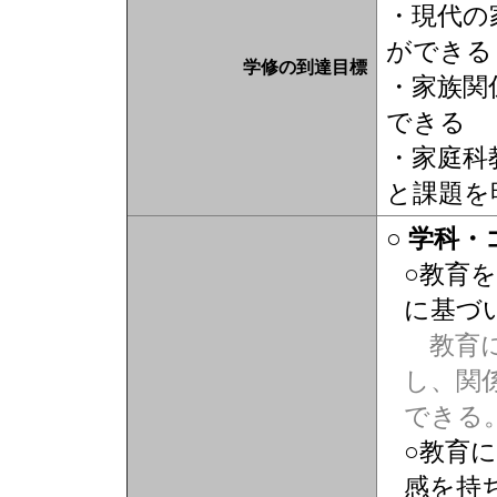
・現代の
ができる
学修の到達目標
・家族関
できる
・家庭科
と課題を
○ 学科
○教育
に基づ
教育に
し、関
できる
○教育
感を持