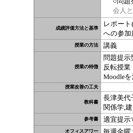
○問題
会人
レポート(
成績評価方法と基準
への参加度
講義
授業の方法
問題提示
反転授業
授業の特徴
Moodl
授業改善の工夫
長津美代子
教科書
関係学,
適宜提示
参考書
毎週金曜
オフィスアワー