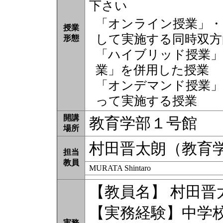
下さい
「オンライン授業」・
授業
して実施する同時双方
形態
「ハイブリッド授業」
業」を併用した授業
「オンデマンド授業」
って実施する授業
開講
教育学部１号館
場所
村田晋太朗（教育
担当
教員
MURATA Shintaro
【教員名】 村田晋
【実務経験】中学
実務