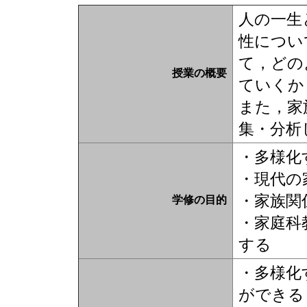
人の一生
性につい
て，どの
授業の概要
ていくか
また，家
集・分析
・多様化
・現代の
・家族関
学修の目的
・家庭科
する
・多様化
ができる