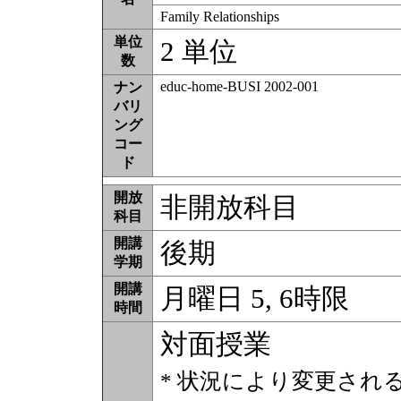
Family Relationships
単位
2 単位
数
educ-home-BUSI 2002-001
ナン
バリ
ング
コー
ド
開放
非開放科目
科目
開講
後期
学期
開講
月曜日 5, 6時限
時間
対面授業
* 状況により変更され