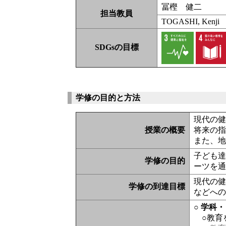
冨樫 健二
担当教員
TOGASHI, Kenji
SDGsの目標
学修の目的と方法
現代の
授業の概要
将来の
また、
子ども
学修の目的
ーツを
現代の
学修の到達目標
などへ
○ 学科
○教育