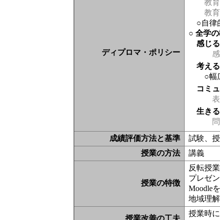
教育
教育
○自律
○ 全学
感じ
ディプロマ・ポリシー
感
考え
○幅
コミ
表現
生き
問
成績評価方法と基準
試験、授
授業の方法
講義
反転授
プレゼン
授業の特徴
Moodl
地域理
授業時に
授業改善の工夫