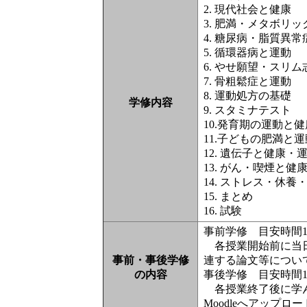
2. 現代
3. 肥満・メタボ
4. 糖尿病・脂質異
5. 循環器病と
6. やせ願
7. 骨粗鬆症と運動
8. 運動処方の基礎
学修内容
9. スタミナテスト
10.発育期の運動と健
11.子どもの肥満と運
12. 遺伝子と健康
13. がん・喫煙と健
14. ストレス・休
15. まとめ
16. 試験
事前学修 目安時間1
各授業開始前に当日
事前・事後学修
連する論文等につい
の内容
事後学修 目安時間1
各授業終了後に学ん
Moodleへアップロ