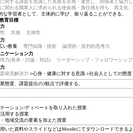
に関する課題を意識した実践を企画・運営し、関係者と協力し
に関わる職業人に求められる使命感・責任感を持ち、異文化、
的な学習者として、主体的に学び、振り返ることができる。
の教育目標
る力
性
共感
主体性
る力
広い教養
専門知識・技術
論理的・批判的思考力
ュニケーション力
力(発表・討論・対話)
リーダーシップ・フォロワーシップ
る力
題発見解決力
○心身・健康に対する意識
○社会人としての態度
業態度、課題提出の3観点で評価する。
業
テーション/ディベートを取り入れた授業
eを活用する授業
解・地域交流の要素を加えた授業
用いた資料やスライドなどはMoodleにてダウンロードでき