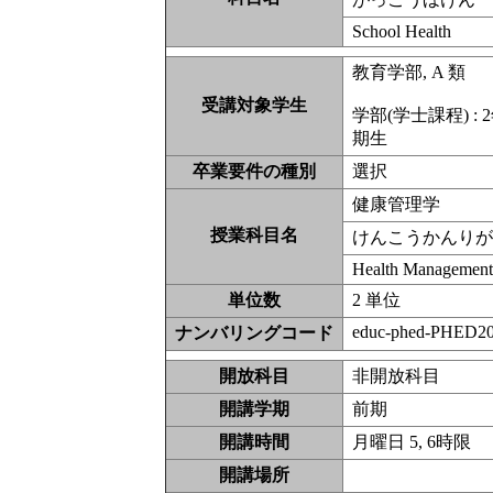
School Health
教育学部, A 類
受講対象学生
学部(学士課程) : 2
期生
卒業要件の種別
選択
健康管理学
授業科目名
けんこうかんり
Health Managemen
単位数
2 単位
educ-phed-PHED20
ナンバリングコード
開放科目
非開放科
開講学期
前期
開講時間
月曜日 5, 6時限
開講場所