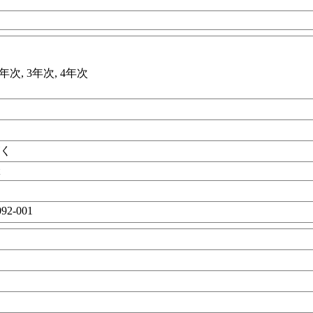
年次, 3年次, 4年次
がく
t
92-001
目