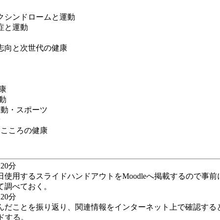
社会と健康
リックシンドロームと運動
常症と運動
運動
望・スリム志向と次世代の健康
康
動
・運動・スポーツ
康
養・こころの健康
20分
使用するスライドハンドアウトをMoodleへ掲載するので事
て調べておく。
20分
だことを振り返り、関連情報をインターネット上で確認すると
ードする。