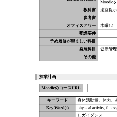
Mood
教科書
適宜提
参考書
オフィスアワー
木曜12：
受講要件
予め履修が望ましい科目
発展科目
健康管
その他
授業計画
MoodleのコースURL
キーワード
身体活動量、体力、
Key Word(s)
physical activity, fitnes
1. ガイダンス