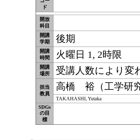
コー
ド
開放
科目
開講
後期
学期
開講
火曜日 1, 2時限
時間
開講
受講人数により変
場所
高橋 裕（工学研
担当
教員
TAKAHASHI, Yutaka
SDGs
の目
標