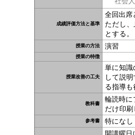
社会
全回出席
ただし、
成績評価方法と基準
とする。
演習
授業の方法
授業の特徴
単に知識
して説明
授業改善の工夫
る指導も
輪読時に
教科書
だけ印刷
特になし
参考書
開講曜日に