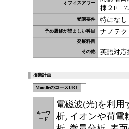
オフィスアワー
棟２F 7
特になし
受講要件
ナノテク
予め履修が望ましい科目
発展科目
英語対応
その他
授業計画
MoodleのコースURL
電磁波(光)を利用
キーワ
析, イオンや荷電
ード
析, 微量分析, 表