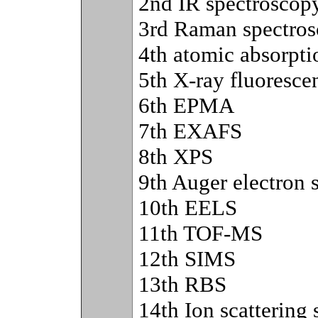
2nd IR spectroscop
3rd Raman spectro
4th atomic absorpti
5th X-ray fluoresce
6th EPMA
7th EXAFS
8th XPS
9th Auger electron 
10th EELS
11th TOF-MS
12th SIMS
13th RBS
14th Ion scattering