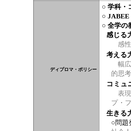
○ 学科
○ JABE
○ 全学
感じる
感
考える
幅広
ディプロマ・ポリシー
的思
コミュ
表現力
プ・
生きる
○問題