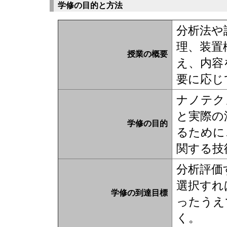
学修の目的と方法
分析法や
理、装置
授業の概要
え、内容
要に応じ
ナノテク
と実際の
学修の目的
るために
関する技
分析評価
選択すれ
学修の到達目標
ったうえ
く。