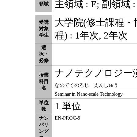
主領域 : E; 副領域 :
領域
大学院(修士課程
受講
対象
程) : 1年次, 2年次
学生
選
択・
必修
ナノテクノロジー
授業
科目
なのてくのろじーえんしゅう
名
Seminar in Nano-scale Technology
単位
1 単位
数
EN-PROC-5
ナン
バリ
ング