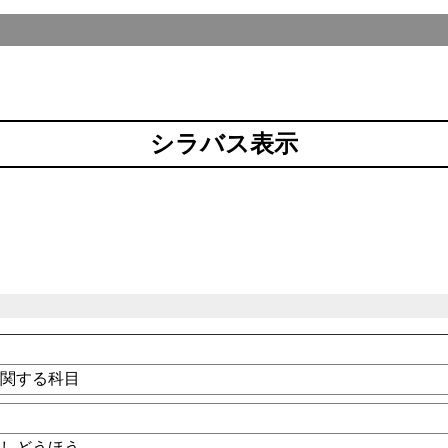
シラバス表示
に関する科目
法
のしどうほう