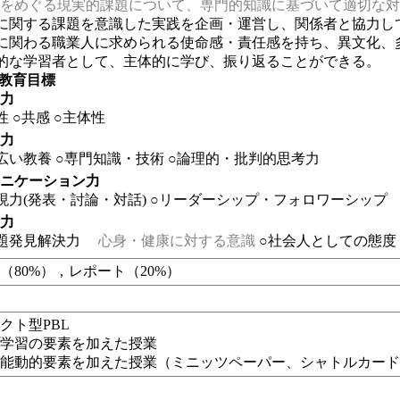
をめぐる現実的課題について、専門的知識に基づいて適切な対
育に関する課題を意識した実践を企画・運営し、関係者と協力し
育に関わる職業人に求められる使命感・責任感を持ち、異文化、
的な学習者として、主体的に学び、振り返ることができる。
の教育目標
る力
性
○共感
○主体性
る力
広い教養
○専門知識・技術
○論理的・批判的思考力
ュニケーション力
現力(発表・討論・対話)
○リーダーシップ・フォロワーシップ
る力
題発見解決力
心身・健康に対する意識
○社会人としての態度
（80%），レポート（20%）
クト型PBL
プ学習の要素を加えた授業
、能動的要素を加えた授業（
ミニッツペーパー、シャトルカー