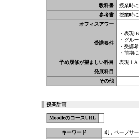
教科書
授業時
参考書
授業時
オフィスアワー
・表現I
・グル
受講要件
・受講
・前期
予め履修が望ましい科目
表現ⅠA
発展科目
その他
授業計画
MoodleのコースURL
キーワード
劇，ペープサ