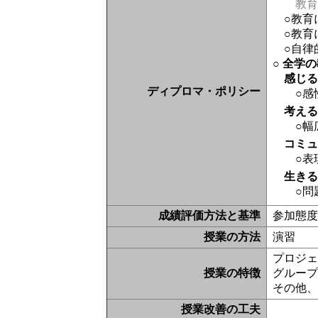
教育
○教
○教
○自律
○ 全学
感じ
ディプロマ・ポリシー
○感
考え
○幅
コミ
○表
生き
○問
成績評価方法と基準
参加態度
授業の方法
演習
プロジェ
授業の特徴
グルー
その他
授業改善の工夫