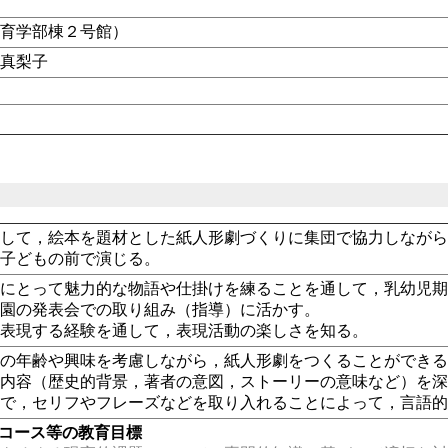
教育学部棟２号館）
畑真梨子
通して，絵本を題材とした紙人形劇づくりに集団で協力しなが
の子どもの前で演じる。
もにとって魅力的な物語や仕掛けを練ることを通して，乳幼児
の園の発表会での取り組み（指導）に活かす。
に表現する経験を通して，表現活動の楽しさを知る。
もの年齢や興味を考慮しながら，紙人形劇をつくることができ
の内容（歴史的背景，著者の意図，ストーリーの意味など）を
中で，セリフやフレーズなどを取り入れることによって，言語
・コース等の教育目標