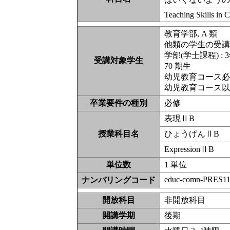
Teaching Skills in C
教育学部, A 類
他類の学生の受
学部(学士課程) : 
受講対象学生
70 期生
幼児教育コース
幼児教育コース
卒業要件の種別
必修
表現ⅡB
授業科目名
ひょうげんⅡB
ExpressionⅡB
単位数
1 単位
educ-comn-PRES11
ナンバリングコード
開放科目
非開放科
開講学期
後期