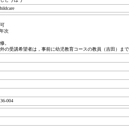
hildcare
講可
3年次
必修。
以外の受講希望者は，事前に幼児教育コースの教員（吉田）ま
36-004
目