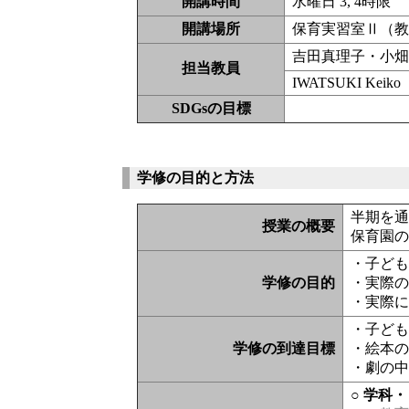
開講時間
水曜日 3, 4時限
開講場所
保育実習室Ⅱ（
吉田真理子・小
担当教員
IWATSUKI Keiko
SDGsの目標
学修の目的と方法
半期を
授業の概要
保育園
・子ど
学修の目的
・実際
・実際
・子ど
学修の到達目標
・絵本
・劇の
○ 学科