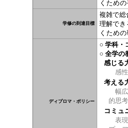
くための
複雑で総
理解でき
学修の到達目標
くための
○ 学科
○ 全学
感じる
感
考える
幅広
的思
ディプロマ・ポリシー
コミュ
表現力