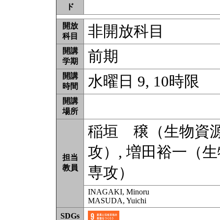
ド
開放
非開放科目
科目
開講
前期
学期
開講
水曜日 9, 10時限
時間
開講
場所
稲垣 穣（生物資
攻）, 増田裕一（
担当
教員
専攻）
INAGAKI, Minoru
MASUDA, Yuichi
SDGs