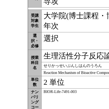
専攻
大学院(博士課程・博士
受講
対象
年次
学生
選
選択
択・
必修
生理活性分子反応
授業
科目
せりかっせいぶんしはんのうろん
名
Reaction Mechanism of Bioactive Compo
単位
2 単位
数
BIOR-Life-7491-003
ナン
バリ
ング
コー