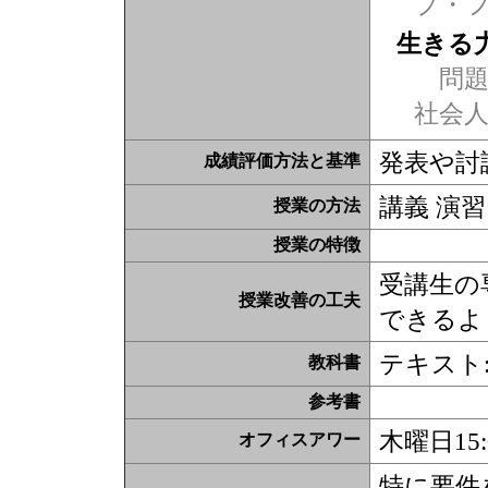
プ・
生きる
問題
社会
発表や討論
成績評価方法と基準
講義 演習
授業の方法
授業の特徴
受講生の
授業改善の工夫
できるよ
テキスト
教科書
参考書
木曜日15:
オフィスアワー
特に要件