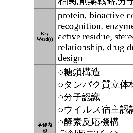
相関,創薬戦略,分
protein, bioactive
recognition, enzyme 
Key
active residue, stere
Word(s)
relationship, drug 
design
○糖鎖構造
○タンパク質立体
○分子認識
○ウイルス宿主認
○酵素反応機構
学修内
容