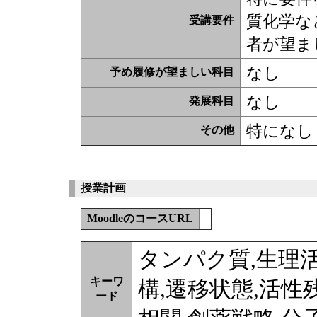
質化学な
受講要件
者が望ま
なし
予め履修が望ましい科目
なし
発展科目
特になし
その他
授業計画
MoodleのコースURL
タンパク質,生理
キーワ
構,遷移状態,活性
ード