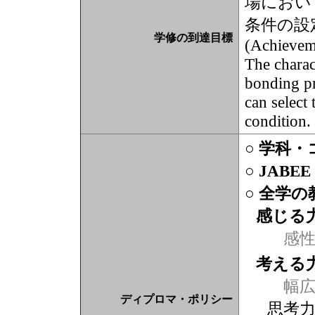
場におい
条件の設
学修の到達目標
(Achievem
The charac
bonding pr
can select
condition.
○ 学科
○ JABE
○ 全学
感じる
感
考える
幅広
ディプロマ・ポリシー
思考