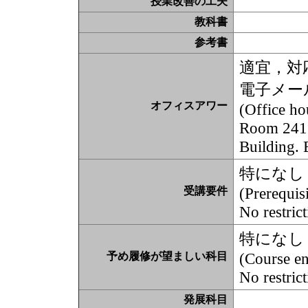
授業改善の工夫
教科書
参考書
適宜，対
電子メー
オフィスアワー
(Office ho
Room 2413
Building. E
特になし
(Prerequisi
受講要件
No restric
特になし
(Course en
予め履修が望ましい科目
No restric
発展科目