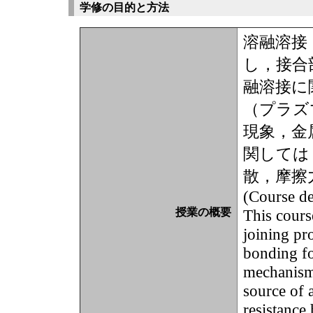
学修の目的と方法
溶融溶接
し，接合
融溶接に
（プラズ
現象，金
関しては
散，摩擦
(Course de
授業の概要
This cours
joining pr
bonding fo
mechanism 
source of 
resistance