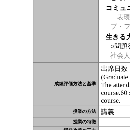
コミュ
表現力
プ・
生きる
○問題
社会
出席日数
(Graduate 
The attend
成績評価方法と基準
course.60 
course.
講義
授業の方法
授業の特徴