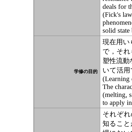
deals for 
(Fick's law
phenomenon
solid stat
現在用い
で，それ
塑性流動
いて活用
学修の目的
(Learning 
The charac
(melting, s
to apply i
それぞれ
知ること