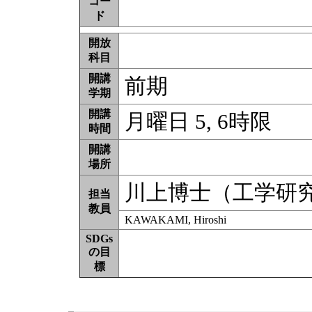
コー
ド
開放
科目
開講
前期
学期
開講
月曜日 5, 6時限
時間
開講
場所
川上博士（工学研
担当
教員
KAWAKAMI, Hiroshi
SDGs
の目
標