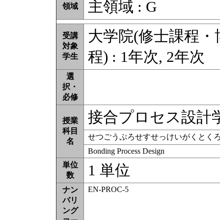
主領域 : G
領域
大学院(修士課程
受講
対象
程) : 1年次, 2年次
学生
選
択・
必修
接合プロセス設計
授業
科目
せつごうぷろせすせっけいがくとく
名
Bonding Process Design
単位
1 単位
数
EN-PROC-5
ナン
バリ
ング