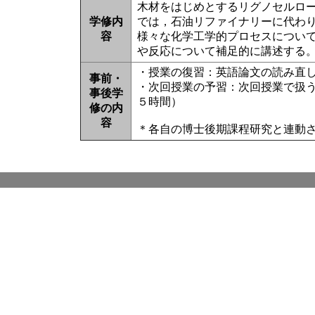
木材をはじめとするリグノセルロ
学修内
では，石油リファイナリーに代わ
容
様々な化学工学的プロセスについ
や反応について補足的に講述する
・授業の復習：英語論文の読み直し
事前・
・次回授業の予習：次回授業で扱
事後学
５時間）
修の内
容
＊各自の博士後期課程研究と連動