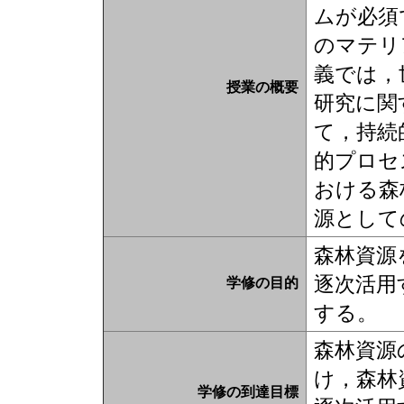
ムが必須
のマテリ
義では，
授業の概要
研究に関
て，持続
的プロセ
おける森
源として
森林資源
逐次活用
学修の目的
する。
森林資源
け，森林
学修の到達目標