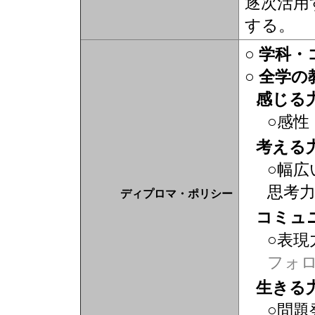
逐次活用
する。
○ 学科
○ 全学
感じる
○感性
考える
○幅広
思考
ディプロマ・ポリシー
コミュ
○表現
フォ
生きる
○問題