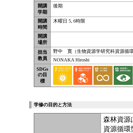
開講
後期
学期
開講
木曜日 5, 6時限
時間
開講
場所
野中 寛（生物資源学研究科資源循
担当
教員
NONAKA Hiroshi
SDGs
の目
標
学修の目的と方法
森林資源
資源循環