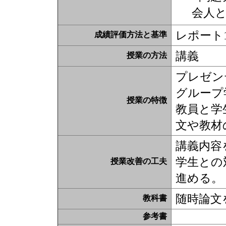
会人
レポート1
成績評価方法と基準
講義
授業の方法
プレゼン
グループ
授業の特徴
教員と学
文や教材
講義内容
学生との
授業改善の工夫
進める。
随時論文
教科書
参考書