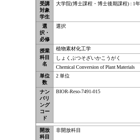
受講
大学院(博士課程・博士後期課程) : 1年次
対象
学生
選
選択
択・
必修
植物素材化工学
授業
科目
しょくぶつそざいかこうがく
名
Chemical Conversion of Plant Materials
単位
2 単位
数
BIOR-Reso-7491-015
ナン
バリ
ング
コー
ド
開放
非開放科目
科目