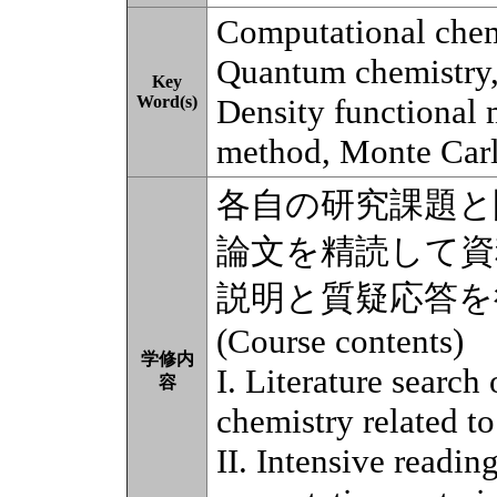
Computational chemi
Quantum chemistry,
Key
Word(s)
Density functional
method, Monte Car
各自の研究課題と
論文を精読して資
説明と質疑応答を
(Course contents)
学修内
I. Literature search
容
chemistry related to
II. Intensive readin