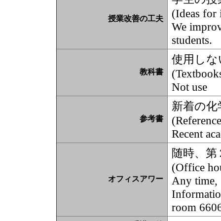
(Ideas for
授業改善の工夫
We improve
students.
使用しな
(Textbook
教科書
Not use
新着の化
(Reference
参考書
Recent aca
随時、第
(Office ho
Any time, 
オフィスアワー
Informatio
room 6606