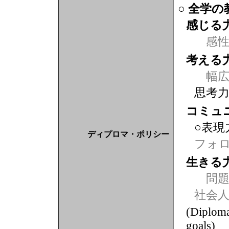
○ 全学
感じる
感
考える
幅広
思考
コミュ
○表現
ディプロマ・ポリシー
フォ
生きる
問題
社会
(Diploma
goals)