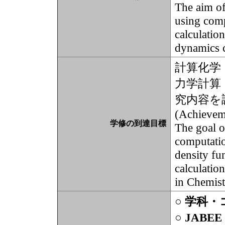
The aim of
using comp
calculation
dynamics c
計算化学
力学計算
究内容を
(Achievem
学修の到達目標
The goal o
computatio
density fu
calculatio
in Chemist
○ 学科
○ JABE