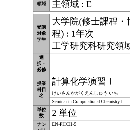
主領域 : E
領域
大学院(修士課程
受講
程) : 1年次
対象
学生
工学研究科研究領
選
択・
必修
計算化学演習Ⅰ
授業
科目
けいさんかがくえんしゅう いち
名
Seminar in Computational Chemistry I
単位
2 単位
数
EN-PHCH-5
ナン