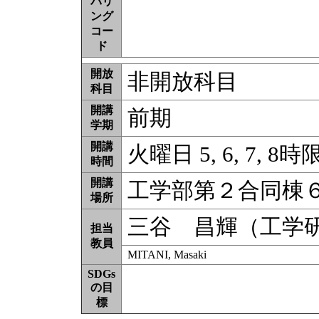
バリ
ング
コー
ド
開放
非開放科目
科目
開講
前期
学期
開講
火曜日 5, 6, 7, 8時
時間
開講
工学部第２合同棟
場所
三谷 昌輝（工学
担当
教員
MITANI, Masaki
SDGs
の目
標