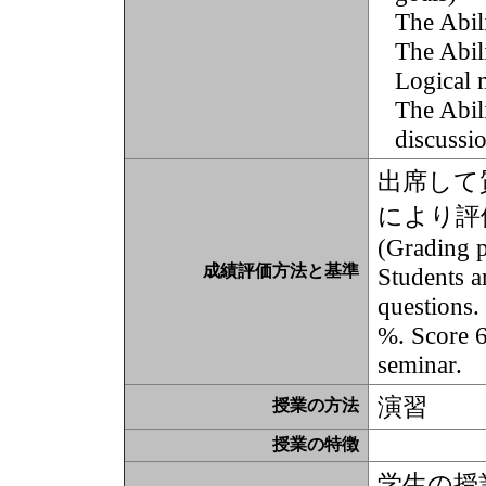
The Abil
The Abil
Logical 
The Abil
discussi
出席して
により評
(Grading po
成績評価方法と基準
Students a
questions.
%. Score 6
seminar.
演習
授業の方法
授業の特徴
学生の授