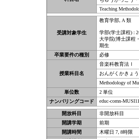
Teaching Methodolo
教育学部, A 類
学部(学士課程) : 
受講対象学生
大学院(博士課程・
期生
卒業要件の種別
必修
音楽科教育法Ⅰ
授業科目名
おんがくかきょ
Methodology of M
単位数
2 単位
educ-comn-MUSI11
ナンバリングコード
開放科目
非開放科
開講学期
前期
開講時間
木曜日 7, 8時限