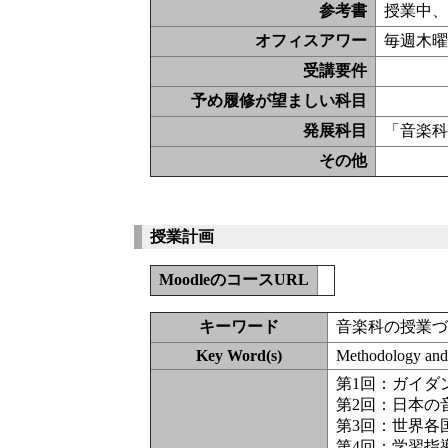
参考書
授業中
オフィスアワー
毎週木
受講要件
予め履修が望ましい科目
発展科目
「音楽
その他
授業計画
MoodleのコースURL
キーワード
音楽科の授業
Key Word(s)
Methodology and 
第1回：ガイダ
第2回：日本の
第3回：世界各
第4回：学習指