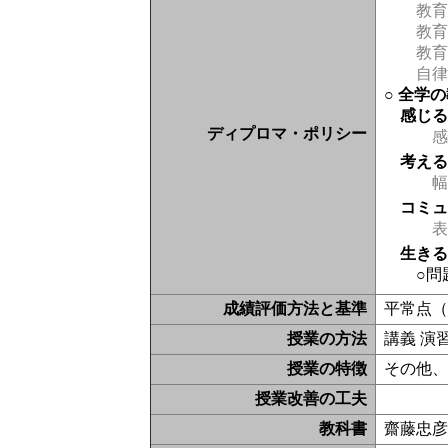
教育
教育
教育
自律
○ 全学
感じ
ディプロマ・ポリシー
感
考え
幅
コミ
表現
生き
○問
成績評価方法と基準
平常点
授業の方法
講義 演
授業の特徴
その他
授業改善の工夫
教科書
齋藤忠彦