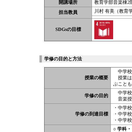
開講場所
教育学部音楽棟2
川村 有美（教育
担当教員
SDGsの目標
学修の目的と方法
中学校
授業の概要
授業は
ぶこと
中学校
学修の目的
音楽授
・中学
学修の到達目標
・中学
・中学
○ 学科