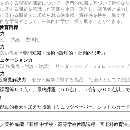
をめぐる現実的課題について、専門的知識に基づいて適切な対
に関する課題を意識した実践を企画・運営し、関係者と協力し
に関わる職業人に求められる使命感・責任感を持ち、異文化、
的な学習者として、主体的に学び、振り返ることができる。
の教育目標
る力
性
共感
主体性
る力
広い教養
○専門知識・技術
○論理的・批判的思考力
ュニケーション力
力(発表・討論・対話)
リーダーシップ・フォロワーシップ
る力
題発見解決力
心身・健康に対する意識
社会人としての態度
（課題等５０点）、最終課題（５０点）。（合計が６０点以上
習
、能動的要素を加えた授業（
ミニッツペーパー、シャトルカー
／菅裕 編著『新版 中学校・高等学校教職課程 音楽科教育法