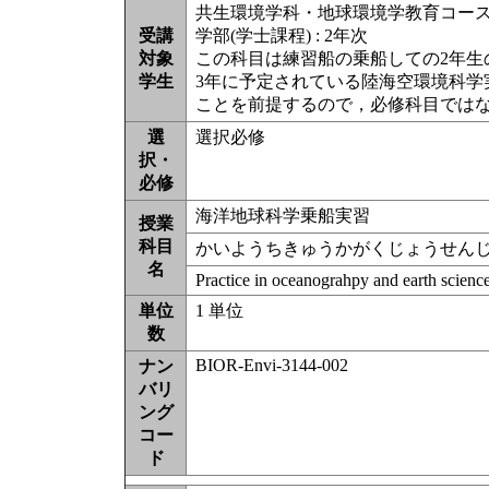
共生環境学科・地球環境学教育コー
受講
学部(学士課程) : 2年次
対象
この科目は練習船の乗船しての2年生
学生
3年に予定されている陸海空環境科学
ことを前提するので，必修科目では
選
選択必修
択・
必修
海洋地球科学乗船実習
授業
科目
かいようちきゅうかがくじょうせん
名
Practice in oceanograhpy and earth scienc
単位
1 単位
数
BIOR-Envi-3144-002
ナン
バリ
ング
コー
ド