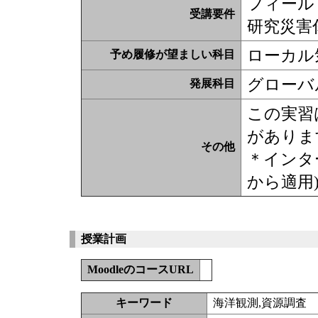
フィール
受講要件
研究災害
ローカル
予め履修が望ましい科目
グローバ
発展科目
この実習
がありま
その他
＊インタ
から適用
授業計画
MoodleのコースURL
キーワード
海洋観測,資源調査