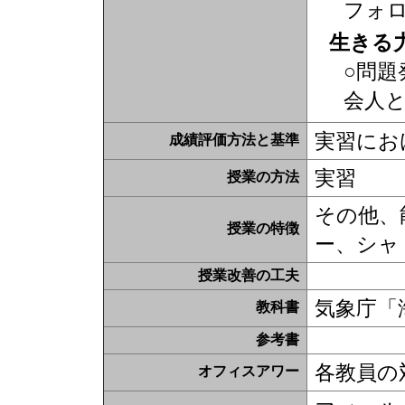
フォ
生きる
○問題
会人
実習にお
成績評価方法と基準
実習
授業の方法
その他、
授業の特徴
ー、シャ
授業改善の工夫
気象庁「
教科書
参考書
各教員の
オフィスアワー