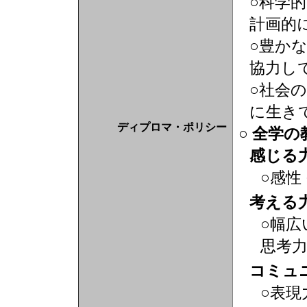
○科学
計画的
○豊か
協力し
○社会
に生き
ディプロマ・ポリシー
○ 全学
感じる
○感性
考える
○幅広
思考
コミュ
○表現