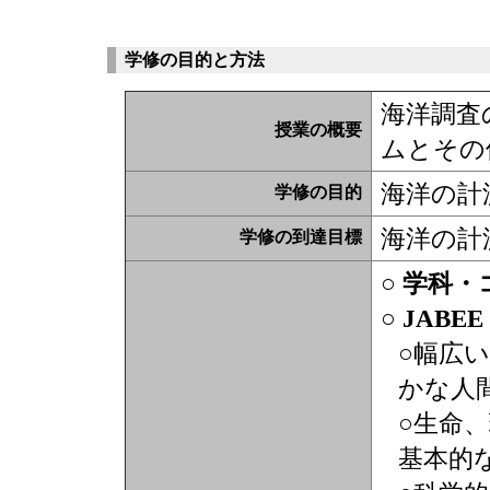
学修の目的と方法
海洋調査
授業の概要
ムとその
海洋の計
学修の目的
海洋の計
学修の到達目標
○ 学科
○ JABE
○幅広
かな人
○生命
基本的