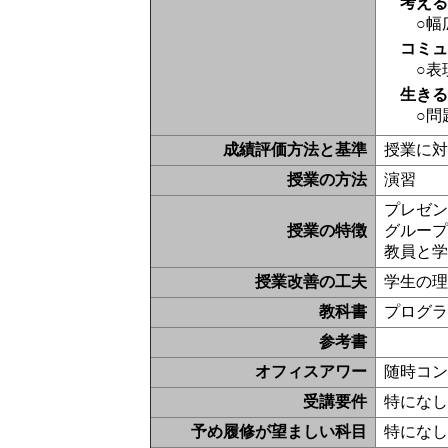
考え
○幅
コミ
○表
生き
○問
成績評価方法と基準
授業に
授業の方法
演習
プレゼン
授業の特徴
グルー
教員と
授業改善の工夫
学生の
教科書
プログ
参考書
オフィスアワー
随時コ
受講要件
特にな
予め履修が望ましい科目
特にな