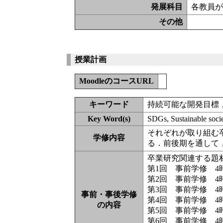
発展科目
各教員
その他
授業計画
MoodleのコースURL
キーワード
持続可能な開発目標
Key Word(s)
SDGs, Sustainable soci
それぞれが取り組む
学修内容
る．前後期を通して
卒業研究関連する題
第1回 事前学修 4
第2回 事前学修 4
第3回 事前学修 4
事前・事後学修
第4回 事前学修 4
の内容
第5回 事前学修 4
第6回 事前学修 4