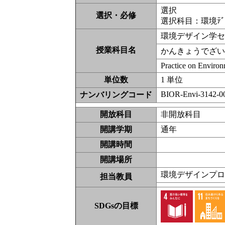
選択
選択・必修
選択科目：環境ﾃﾞ
環境デザイン学セ
授業科目名
かんきょうでざい
Practice on Environm
単位数
1 単位
BIOR-Envi-3142-0
ナンバリングコード
開放科目
非開放科
開講学期
通年
開講時間
開講場所
環境デザインプ
担当教員
SDGsの目標