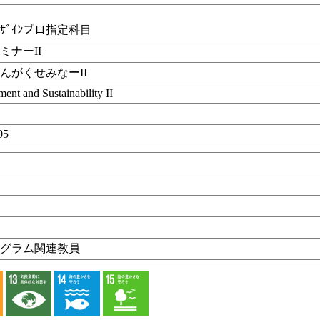
ｻﾞｲﾝプロ指定科目
ミナーII
んがくせみなーII
ent and Sustainability II
05
目
ログラム関連教員