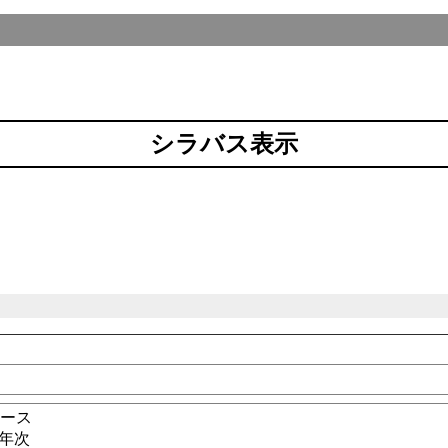
シラバス表示
コース
4年次