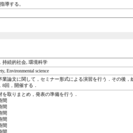
が指導する。
，持続的社会, 環境科学
ety, Environmental science
卒業論文に関して，セミナー形式による演習を行う．その後，
，8回，開催する．
材を取りまとめ，発表の準備を行う．
時間
時間
時間
時間
時間
時間