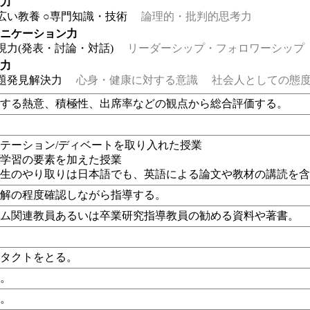
る力
広い教養
○専門知識・技術
論理的・批判的思考力
ュニケーション力
現力(発表・討論・対話)
リーダーシップ・フォロワーシップ
る力
題発見解決力
心身・健康に対する意識
社会人としての態度
対する熱意、積極性、出席率などの観点から総合評価する。
テーション/ディベートを取り入れた授業
プ学習の要素を加えた授業
学生のやり取りは日本語でも、英語による論文や教材の講読を
理解の程度確認しながら指導する。
ラム関連教員あるいは卒業研究指導教員の勧める資料や著書。
ンタクトをとる。
し。
し。