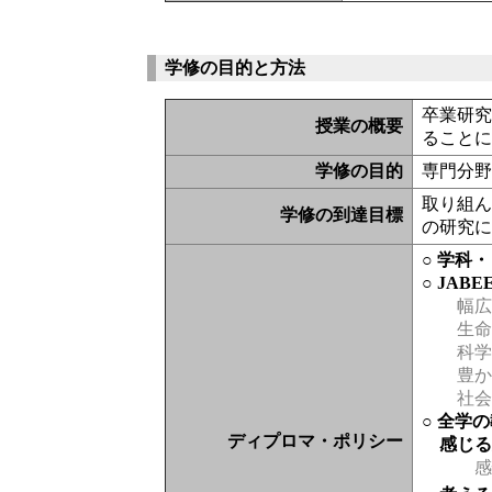
学修の目的と方法
卒業研
授業の概要
ること
学修の目的
専門分
取り組
学修の到達目標
の研究
○ 学科
○ JAB
幅広
生命
科学
豊か
社会
○ 全学
ディプロマ・ポリシー
感じ
感