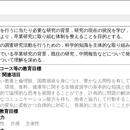
究を行うに当たり必要な研究の背景，研究の現在の状況を学び
により，卒業研究に取り組む体制を整えることを目的とする。
野の調査研究活動を行うための，科学的知識を主体的な取り組
んでいる卒業研究の背景，既往の研究，中間報告などについて
について理解を深める．
・コース等の教育目標
EE 関連項目
い教養と倫理観、国際感覚を身につけ、豊かな人間性を有して
、環境、食料、健康等に関する生物資源学の基本的な知識と技
的で論理的な思考を展開することができ、計画的に問題の解決
なコミュニケーション能力を持ち、他者と協力して行動するこ
の変化に柔軟かつ自律的に対応し、発展的に生きていくことが
の教育目標
る力
性
共感
主体性