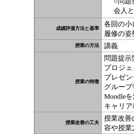
○問題
会人
各回の小
成績評価方法と基準
履修の姿
講義
授業の方法
問題提示
プロジェ
プレゼン
授業の特徴
グループ
Moodl
キャリア
授業改善
授業改善の工夫
容や授業