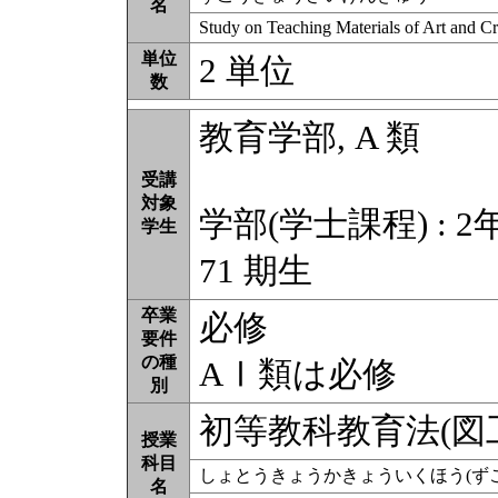
名
Study on Teaching Materials of Art and Cr
単位
2 単位
数
教育学部, A 類
受講
対象
学部(学士課程) : 2
学生
71 期生
卒業
必修
要件
の種
AⅠ類は必修
別
初等教科教育法(図工
授業
科目
しょとうきょうかきょういくほう(ずこ
名