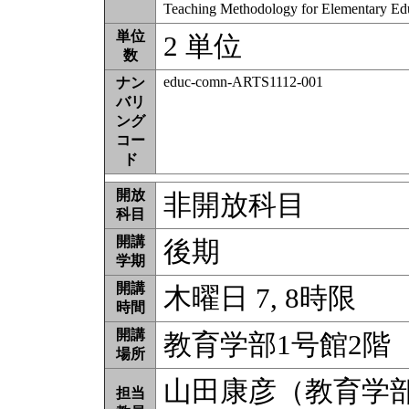
Teaching Methodology for Elementary E
単位
2 単位
数
educ-comn-ARTS1112-001
ナン
バリ
ング
コー
ド
開放
非開放科目
科目
開講
後期
学期
開講
木曜日 7, 8時限
時間
開講
教育学部1号館2階
場所
山田康彦（教育学
担当