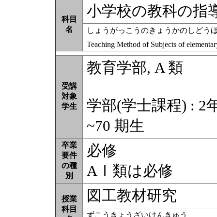
小学校の教科の指
科目
名
しょうがっこうのきょうかのしどう
Teaching Method of Subjects of elementar
教育学部, A 類
受講
対象
学部(学士課程) : 2
学生
~70 期生
卒業
必修
要件
の種
AⅠ類は必修
別
図工教材研究
授業
科目
ずこうきょうざいけんきゅう