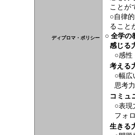
ことが
○自律
ること
○ 全学
ディプロマ・ポリシー
感じる
○感性
考える
○幅広
思考
コミュ
○表現
フォ
生きる