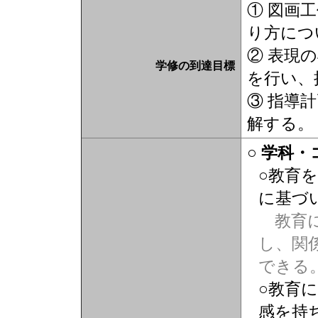
① 図画
り方につ
② 表現
学修の到達目標
を行い、
③ 指導
解する。
○ 学科
○教育
に基づ
教育に
し、関
できる
○教育
感を持