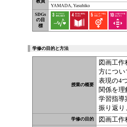
教員
YAMADA, Yasuhiko
SDGs
の目
標
学修の目的と方法
図画工作
方につい
表現の4
授業の概要
関係を理
学習指導
振り返り
図画工作
学修の目的