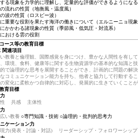
関する現象を力学的に理解し、定量的な評価ができるようにな
模の流れの性質（地衡風・温度風）
模の波の性質（ロスビー波）
動に重要な役割を果たす海洋の働きについて（エルニーニョ現
象にかかわる諸現象の性質（季節風・低気圧・対流系）
動における雲の役割
・コース等の教育目標
EE 関連項目
い教養と倫理観、国際感覚を身につけ、豊かな人間性を有して
、環境、食料、健康等に関する生物資源学の基本的な知識と技
的で論理的な思考を展開することができ、計画的に問題の解決
なコミュニケーション能力を持ち、他者と協力して行動するこ
の変化に柔軟かつ自律的に対応し、発展的に生きていくことが
の教育目標
る力
性
共感
主体性
る力
広い教養
○専門知識・技術
○論理的・批判的思考力
ュニケーション力
力(発表・討論・対話)
リーダーシップ・フォロワーシップ