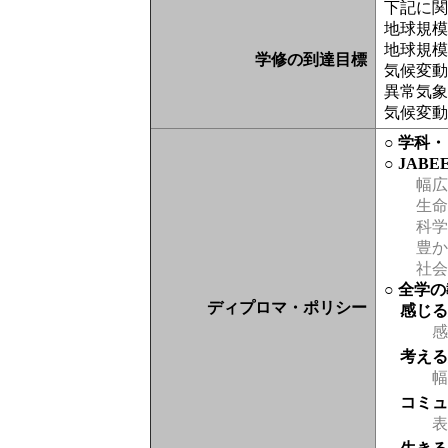
下記に
地球規
地球規
学修の到達目標
気候変
異常気
気候変
○ 学科
○ JAB
幅広
生命
科学
豊か
社会
○ 全学
ディプロマ・ポリシー
感じ
感
考え
幅
コミ
表現