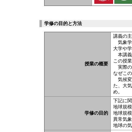
学修の目的と方法
講義の
気象学
大学や
本講義
この授
授業の概要
実際の
なぜこ
気候変
た、大
め。
下記に
地球規
学修の目的
地球規
異常気
地球の