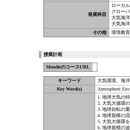
ローカ
グロー
発展科目
大気海
大気海
その他
環境教
授業計画
MoodleのコースURL
キーワード
大気環境、海
Key Word(s)
Atmospheric Envr
1. 地球大気の
2. 大気大循環
3. 地球自転の
4. 地球規模
5. 大気大循
6. 地球規模