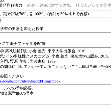
る力
題発見解決力
心身・健康に対する意識
社会人としての態度
%、期末試験70%、計100%。(合計が60%以上で合格)
習
プ学習の要素を加えた授業
LEにて電子ファイルを配布
 第2版補訂版, 小倉 義光, 東京大学出版会, 2016.
: その多様性とメカニズム, 小倉 義光, 東京大学出版会, 2015.
門, 栗原 宜夫 , 岩波書店, 1979.
の関係についてわかっていることいないこと, 和田章義・筆保弘徳 (編)
ご参照ください
ites.google.com/site/infoaofd/Home/book
メールでの予約必要）
物資源学部376号室