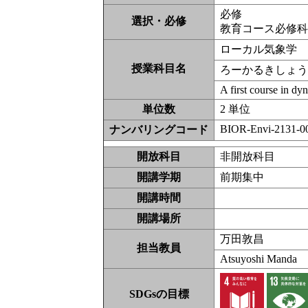
必修
選択・必修
教育コース必修
ローカル気象学
授業科目名
ろーかるきしょ
A first course in d
単位数
2 単位
BIOR-Envi-2131-0
ナンバリングコード
開放科目
非開放科
開講学期
前期集中
開講時間
開講場所
万田敦昌
担当教員
Atsuyoshi Manda
SDGsの目標