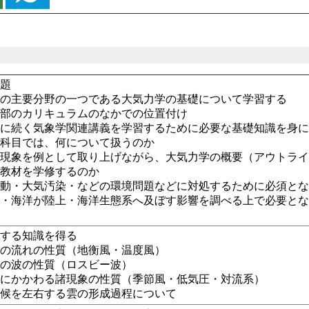
主題
の主要分野の一つである大気力学の基礎について学習する
学部のカリキュラムのなかでの位置付け
に続く気象学関連講義を学習するために必要な基礎知識を身に
業科目では、何について扱うのか
現象を例として取り上げながら、大気力学の概要（アウトラ
の教材を学修するのか
動・大気汚染・などの環境問題などに対処するために必須とな
気・海洋が陸上・海洋生態系へ及ぼす影響を調べる上で必要と
関する知識を得る
模の流れの性質（地衡風・温度風）
模の波の性質（ロスビー波）
象にかかわる諸現象の性質（季節風・低気圧・対流系）
気候を左右する雲の形成過程について