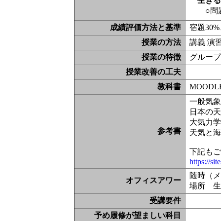
生き
○問
成績評価方法と基準
宿題30
授業の方法
講義 演
授業の特徴
グルー
授業改善の工夫
教科書
MOOD
一般気象学
日本の天気
大気力学入
参考書
天気と海
下記も
https://s
随時（
オフィスアワー
場所 生
受講要件
予め履修が望ましい科目