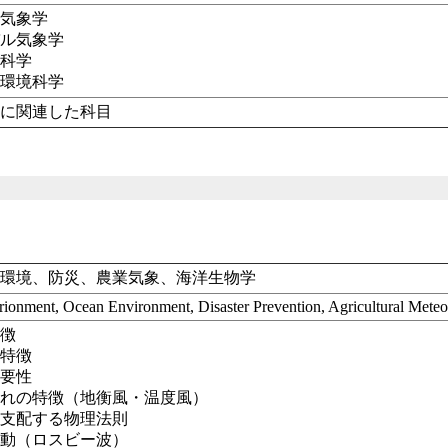
ル気象学
バル気象学
洋科学
洋環境科学
育に関連した科目
洋環境、防災、農業気象、海洋生物学
ionment, Ocean Environment, Disaster Prevention, Agricultural Mete
特徴
の特徴
重要性
の流れの特徴（地衡風・温度風）
環を支配する物理法則
の波動（ロスビー波）