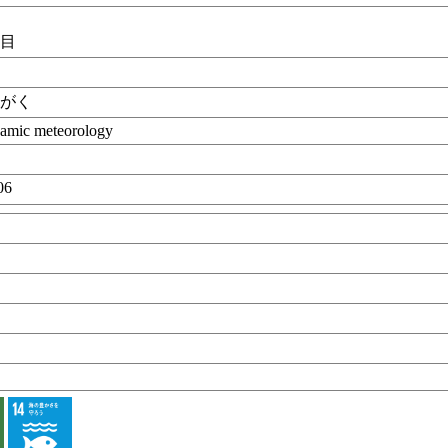
科目
うがく
ynamic meteorology
06
目