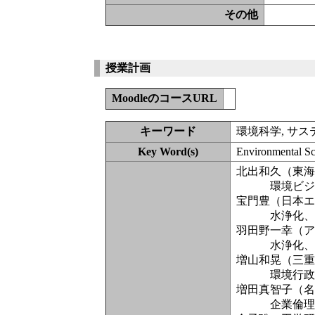
その他
授業計画
MoodleのコースURL
キーワード
環境科学, サス
Key Word(s)
Environmental Sci
北出和久（東
環境ビジネ
宝門豊（日本
水浄化、次世
羽田野一幸（
水浄化、土
増山和晃（三
環境行政の
増田真智子（
企業倫理、