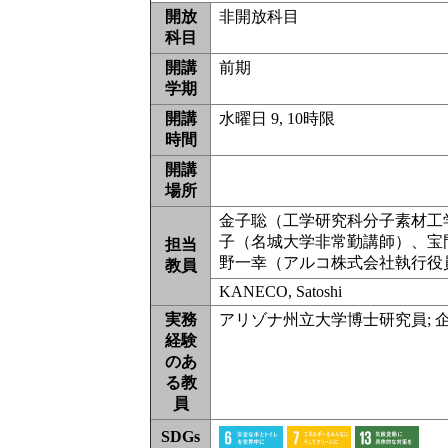
開放
非開放科目
科目
開講
前期
学期
開講
水曜日 9, 10時限
時間
開講
場所
金子聡（工学研究科分子素材工
子（名城大学非常勤講師）、宝
担当
野一幸（アルコ株式会社執行役
教員
KANECO, Satoshi
実務
アリゾナ州立大学博士研究員; 
経験
のあ
る教
員
SDGs