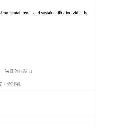
vironmental trends and sustainability individually.
実践外国語力
度・倫理観