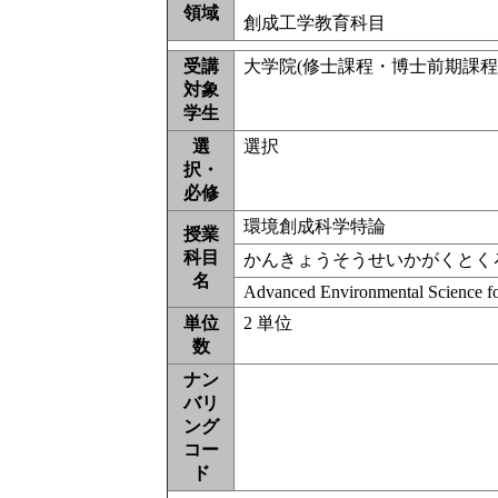
領域
創成工学教育科目
受講
大学院(修士課程・博士前期課程・専
対象
学生
選
選択
択・
必修
環境創成科学特論
授業
科目
かんきょうそうせいかがくとく
名
Advanced Environmental Science fo
単位
2 単位
数
ナン
バリ
ング
コー
ド