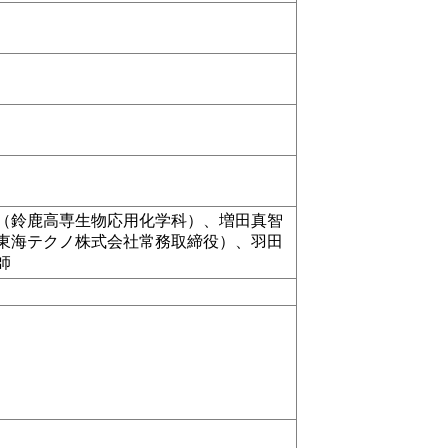
（鈴鹿高専生物応用化学科）、増田真智
東海テクノ株式会社常務取締役）、羽田
師