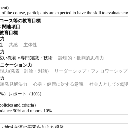
ment)
 of the course, participants are expected to have the skill to evaluate en
・コース等の教育目標
EE 関連項目
の教育目標
る力
性
共感
主体性
る力
広い教養
○専門知識・技術
論理的・批判的思考力
ュニケーション力
力(発表・討論・対話)
リーダーシップ・フォロワーシップ
る力
題発見解決力
心身・健康に対する意識
社会人としての態
0%）レポート（10%）
policies and criteria）
endance 90% and reports 10%
解・地域交流の要素を加えた授業