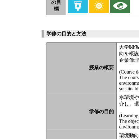
の目
標
学修の目的と方法
大学関
向を概
企業倫
授業の概要
(Course de
The cours
environme
sustainabil
水環境
介し、
学修の目的
(Learning
The objec
environme
環境動