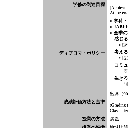
学修の到達目標
(Achieve
At the end
○ 学科
○ JAB
○ 全学
感じ
○感
考え
ディプロマ・ポリシー
○幅
コミ
表現
生き
問
出席（9
成績評価方法と基準
(Grading 
Class att
授業の方法
講義
授業の特徴
地域理