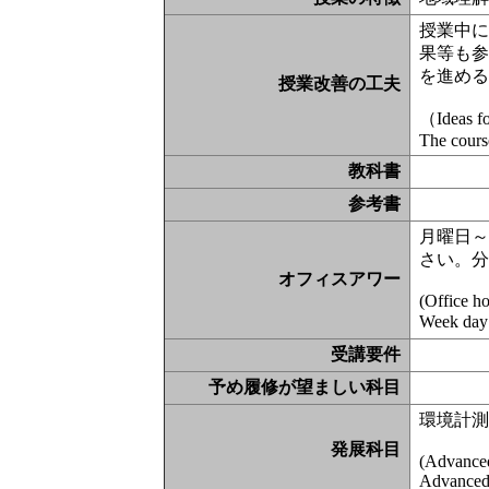
授業中
果等も
を進め
授業改善の工夫
（Ideas fo
The course
教科書
参考書
月曜日～
さい。分
オフィスアワー
(Office h
Week day 
受講要件
予め履修が望ましい科目
環境計
発展科目
(Advanced
Advanced