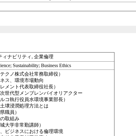
ティナビリティ, 企業倫理
ence; Sustainability; Business Ethics
海テクノ株式会社常務取締役）
ス、環境市場動向
エレメント代表取締役社長）
代型メンブレンバイオリアクター
アルコ執行役員水環境事業部長）
壌浸潤処理方法とは
重県職員）
取組み
名城大学非常勤講師）
ビジネスにおける倫理環境