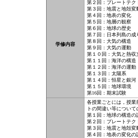
第２回：プレートテク
第３回：地震と地殻変
第４回：地表の変化
第５回：地層の観察
第６回：地球の歴史
第７回：日本列島の成
第８回：大気の構造
学修内容
第９回：大気の運動
第１０回：大気と熱収
第１１回：海洋の構造
第１２回：海洋の運動
第１３回：太陽系
第１４回：恒星と銀河
第１５回：地球環境
第16回：期末試験
各授業ごとには，授業
トの間違い等について
第１回：地球の構造の課
第２回：プレートテク
第３回：地震と地殻変動
第４回：地表の変化の課