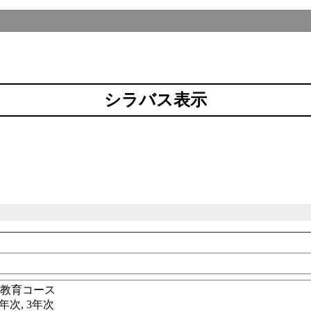
シラバス表示
全教育コース
2年次, 3年次