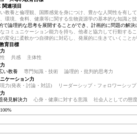
EE 関連項目
い教養と倫理観、国際感覚を身につけ、豊かな人間性を有して
、環境、食料、健康等に関する生物資源学の基本的な知識と技
的で論理的な思考を展開することができ、計画的に問題の解決
なコミュニケーション能力を持ち、他者と協力して行動するこ
の変化に柔軟かつ自律的に対応し、発展的に生きていくことが
の教育目標
る力
性
共感
主体性
る力
広い教養
専門知識・技術
論理的・批判的思考力
ュニケーション力
力(発表・討論・対話)
リーダーシップ・フォロワーシップ
る力
題発見解決力
心身・健康に対する意識
社会人としての態度
00%