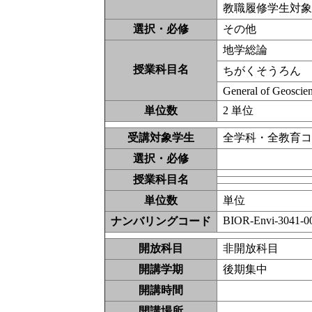
教職履修学生対
選択・必修
その他
地学総論
授業科目名
ちがくそうろん
General of Geoscie
単位数
2 単位
受講対象学生
全学科・全教育
選択・必修
授業科目名
単位数
単位
BIOR-Envi-3041-0
ナンバリングコード
開放科目
非開放科
開講学期
後期集中
開講時間
開講場所