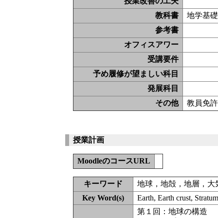
授業改善の工夫
教科書
地学基
参考書
オフィスアワー
受講要件
予め履修が望ましい科目
発展科目
その他
教員免許
授業計画
MoodleのコースURL
キーワード
地球，地殻，地層，大
Key Word(s)
Earth, Earth crust, Strat
第１回：地球の構造