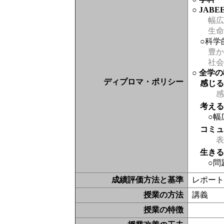
○ JAB
幅広
生命
○科学
豊か
社会
○ 全学
ディプロマ・ポリシー
感じ
感
考え
○幅
コミ
表現
生き
○問
成績評価方法と基準
レポート1
授業の方法
講義
授業の特徴