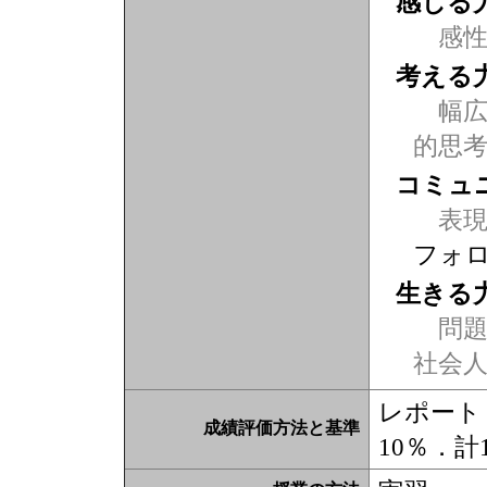
感じる
感
考える
幅広
的思
コミュ
表現力
フォ
生きる
問題
社会
レポート
成績評価方法と基準
10％．計