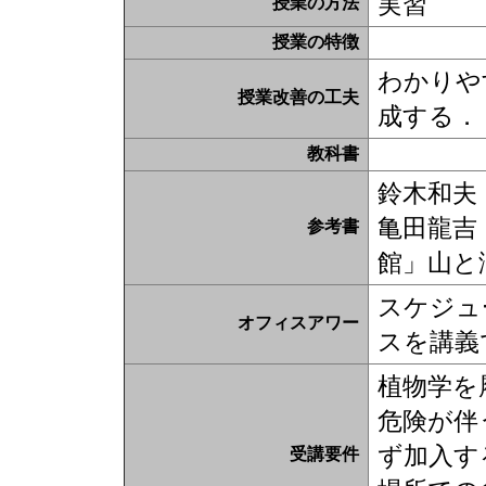
実習
授業の方法
授業の特徴
わかりや
授業改善の工夫
成する．
教科書
鈴木和夫
亀田龍吉
参考書
館」山と
スケジュ
オフィスアワー
スを講義
植物学を
危険が伴
ず加入す
受講要件