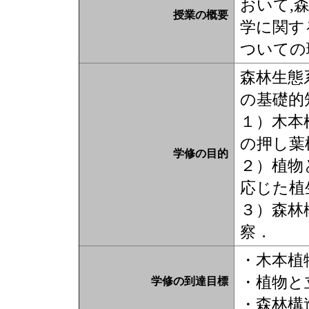
おいて,
授業の概要
学に関す
ついての
森林生態
の基礎的
１）木本
の押し葉
学修の目的
２）植物
応じた植
３）森林
察．
・木本植
・植物と
学修の到達目標
・森林構