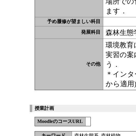
場所での
ます．
予め履修が望ましい科目
森林生態
発展科目
環境教育
実習の案
う．
その他
＊インタ
から適用
授業計画
MoodleのコースURL
キーワード
森林生態系, 森林植物