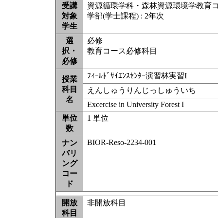
受講
資源循環学科・森林資源環境学教育
対象
学部(学士課程) : 2年次
学生
選
必修
択・
教育コース必修科目
必修
ﾌｨｰﾙﾄﾞｻｲｴﾝｽｾﾝﾀｰ演習林実習I
授業
科目
えんしゅうりんじっしゅういち
名
Excercise in University Forest I
単位
1 単位
数
BIOR-Reso-2234-001
ナン
バリ
ング
コー
ド
開放
非開放科目
科目