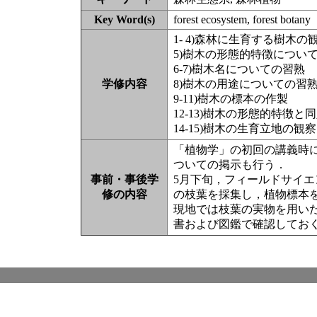
Key Word(s)
forest ecosystem, forest botany
1- 4)森林に生育する樹木
5)樹木の形態的特徴につい
6-7)樹木名についての習熟
学修内容
8)樹木の用途についての習
9-11)樹木の標本の作製
12-13)樹木の形態的特徴と
14-15)樹木の生育立地の
「植物学」の初回の講義時
ついての掲示も行う．
事前・事後学
5月下旬，フィールドサイエ
修の内容
の枝葉を採集し，植物標本
現地では枝葉の実物を用い
書および図鑑で確認してお