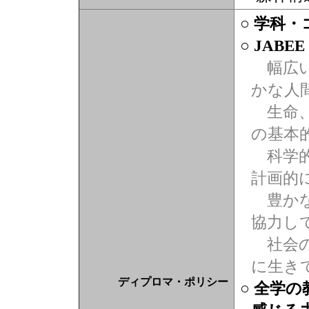
○ 学科
○ JABE
幅広い
かな人
生命、
の基本
科学的
計画的
豊かな
協力し
社会の
に生き
ディプロマ・ポリシー
○ 全学