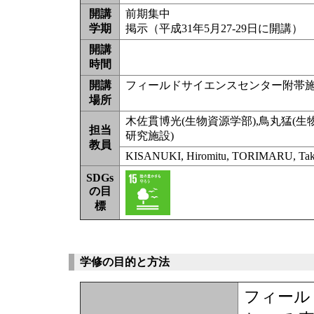
開講
前期集中
学期
掲示（平成31年5月27-29日に開講）
開講
時間
開講
フィールドサイエンスセンター附帯
場所
木佐貫博光(生物資源学部),鳥丸猛(生
担当
研究施設)
教員
KISANUKI, Hiromitu, TORIMARU, Ta
SDGs
の目
標
学修の目的と方法
フィール