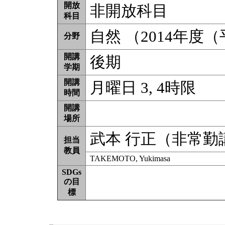
開放
非開放科目
科目
自然 （2014年度
分野
開講
後期
学期
開講
月曜日 3, 4時限
時間
開講
場所
武本 行正（非常勤
担当
教員
TAKEMOTO, Yukimasa
SDGs
の目
標