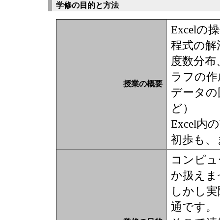
学修の目的と方法
Exce
程式の解
度数分布
ラフの作
授業の概要
データの回
ど）
Excel
初歩も、
コンピュ
か扱えま
しかし実
通です。