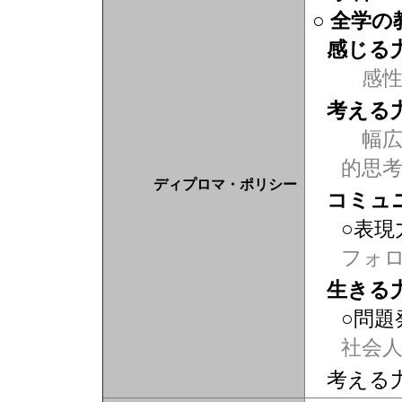
○ 全学
感じる
感
考える
幅広
的思
ディプロマ・ポリシー
コミュ
○表現
フォ
生きる
○問題
社会
考える力