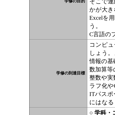
そこで連
学修の目的
かが大き
Exce
う。
C言語の
コンピュ
しょう。
情報の基
数加算等
学修の到達目標
整数や実
ラフ化や
ITパス
にはなる
○ 学科