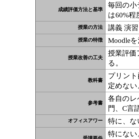
毎回の小
成績評価方法と基準
は60%程
講義 演習
授業の方法
Moodl
授業の特徴
授業評価
授業改善の工夫
る。
プリント
教科書
定めない
各自のレベ
参考書
門、C言
特に、な
オフィスアワー
特にない
受講要件