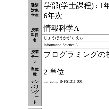
学部(学士課程) : 1年
受講
対象
6年次
学生
情報科学A
授業
科目
じょうほうかがく えぃ
名
Information Science A
授業
プログラミングの
テー
マ
単位
2 単位
数
libr-comp-INFS1311-001
ナン
バリ
ング
コー
ド