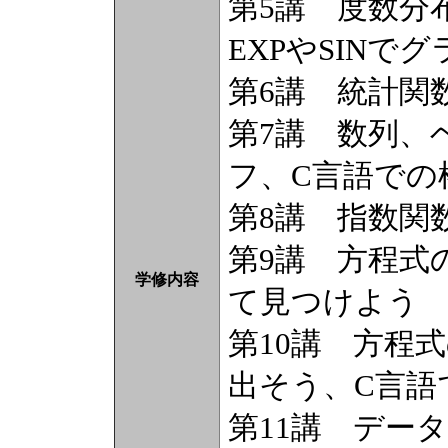
第5講 度数分
EXPやSINでグ
第6講 統計関
第7講 数列、
フ、C言語での
第8講 指数関
第9講 方程式の
学修内容
て見つけよう
第10講 方程式
出そう、C言語
第11講 デー