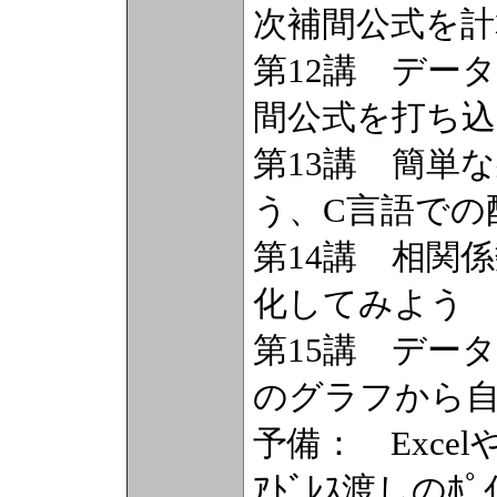
次補間公式を計
第12講 データ
間公式を打ち込
第13講 簡単
う、C言語での
第14講 相関
化してみよう
第15講 データ
のグラフから
予備： Exce
ｱﾄﾞﾚｽ渡しのﾎﾟ