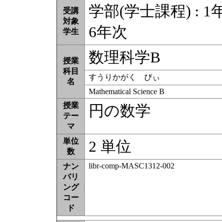
学部(学士課程) : 1年
受講
対象
6年次
学生
数理科学B
授業
科目
すうりかがく びぃ
名
Mathematical Science B
授業
円の数学
テー
マ
単位
2 単位
数
libr-comp-MASC1312-002
ナン
バリ
ング
コー
ド