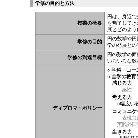
学修の目的と方法
円は、身近で
授業の概要
を魅了してき
展とどのよう
円の数学や円
学修の目的
学の発展との
円の数学の面
学修の到達目標
いろいろな数
○ 学科・コ
○ 全学の教育
感じる力
感性
考える力
○幅広い
ディプロマ・ポリシー
コミュニケ
表現力(
実践外国
生きる力