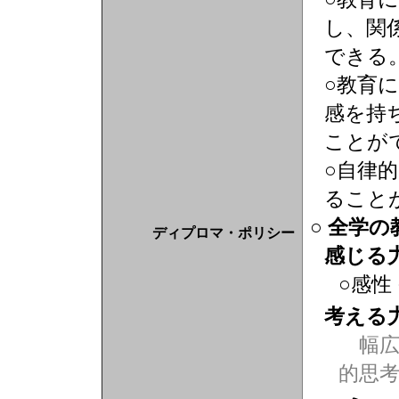
し、関
できる
○教育
感を持
ことが
○自律
ること
○ 全学
ディプロマ・ポリシー
感じる
○感性
考える
幅広
的思