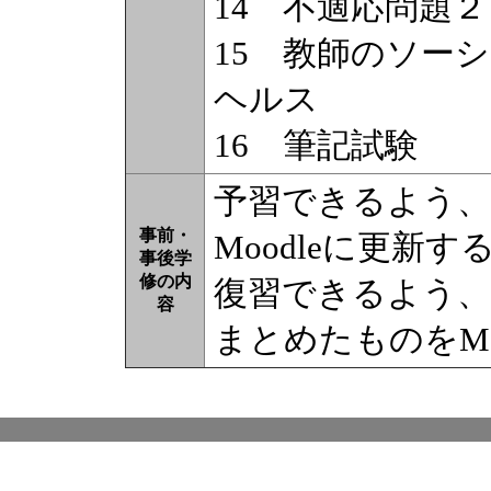
14 不適応問題
15 教師のソー
ヘルス
16 筆記試験
予習できるよう、
事前・
Moodleに更新す
事後学
修の内
復習できるよう、
容
まとめたものをMo