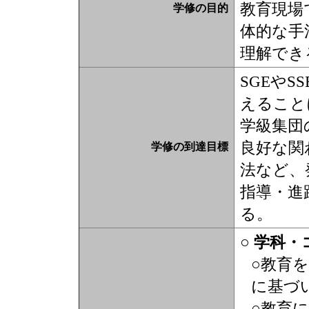
教育現場
学修の目的
体的な手
理解でき
SGEや
えること
学級集団
良好な関
学修の到達目標
法など、
指導・進
る。
○ 学科
○教育
に基づ
○教育