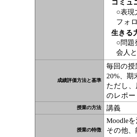
コミュ
○表現
フォ
生きる
○問題
会人
毎回の授
20%、期
成績評価方法と基準
ただし、
のレポー
講義
授業の方法
Moodl
その他、
授業の特徴