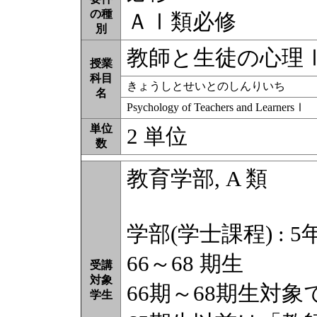
の種
ＡⅠ類必修
別
教師と生徒の心理
授業
科目
きょうしとせいとのしんりいち
名
Psychology of Teachers and LearnersⅠ
単位
2 単位
数
教育学部, A 類
学部(学士課程) : 5
66～68 期生
受講
対象
66期～68期生対象
学生