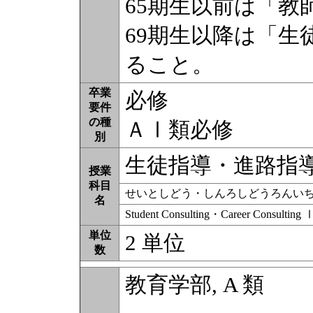
65期生以前は「教
69期生以降は「生
ること。
卒業
必修
要件
の種
ＡⅠ類必修
別
生徒指導・進路指
授業
科目
せいとしどう・しんろしどうろんい
名
Student Consulting・Career Consulting 
単位
2 単位
数
教育学部, A 類