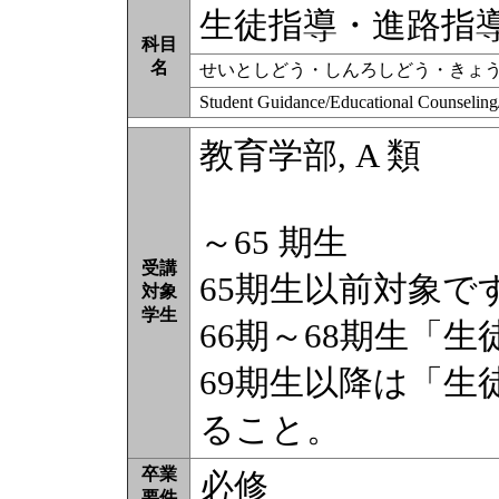
生徒指導・進路指
科目
名
せいとしどう・しんろしどう・きょ
Student Guidance/Educational Counseling
教育学部, A 類
～65 期生
受講
65期生以前対象で
対象
学生
66期～68期生「
69期生以降は「生
ること。
卒業
必修
要件