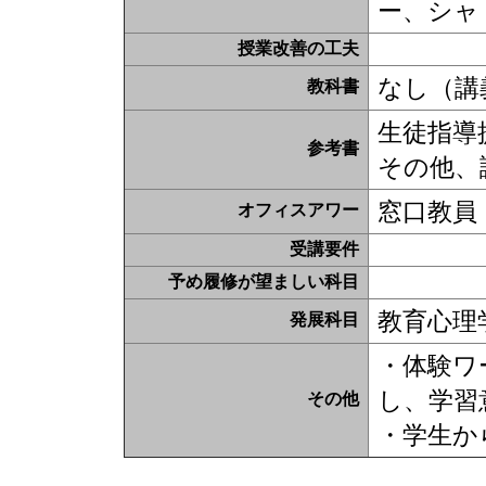
ー、シャ
授業改善の工夫
なし（講
教科書
生徒指導
参考書
その他、
窓口教員
オフィスアワー
受講要件
予め履修が望ましい科目
教育心理
発展科目
・体験ワ
し、学習
その他
・学生か