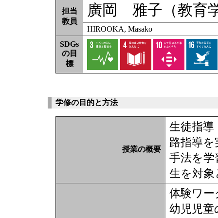
廣岡 雅子（教育
担当
教員
HIROOKA, Masako
SDGs
の目
標
学修の目的と方法
生徒指導
路指導を
授業の概要
手法を学
生を対象
体験ワー
幼児児童