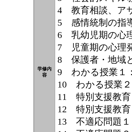
4 教育相談、ア
5 感情統制の指
6 乳幼児期の心
7 児童期の心理
8 保護者・地域
学修内
9 わかる授業１
容
10 わかる授業
11 特別支援教
12 特別支援教
13 不適応問題