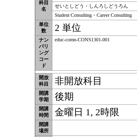
科目
せいとしどう・しんろしどうろん
名
Student Consulting・Career Consulting
単位
2 単位
数
educ-comn-CONS1301-001
ナン
バリ
ング
コー
ド
開放
非開放科目
科目
開講
後期
学期
開講
金曜日 1, 2時限
時間
開講
場所