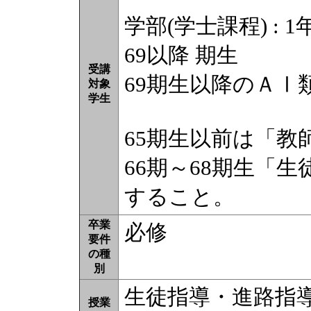
学部(学士課程) : 1年
69以降 期生
受講
69期生以降のＡⅠ
対象
学生
65期生以前は「教
66期～68期生「
すること。
卒業
必修
要件
の種
別
生徒指導・進路指
授業