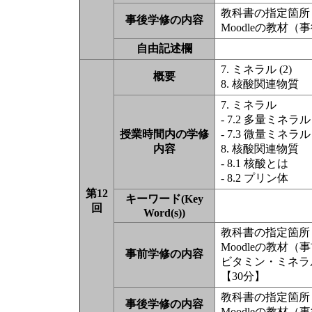
教科書の指定箇所（
事後学修の内容
Moodleの教材
自由記述欄
7. ミネラル (2)
概要
8. 核酸関連物質
7. ミネラル
- 7.2 多量ミネラル
授業時間内の学修
- 7.3 微量ミネラル
内容
8. 核酸関連物質
- 8.1 核酸とは
- 8.2 プリン体
第12
キーワード(Key
回
Word(s))
教科書の指定箇所（
Moodleの教材
事前学修の内容
ビタミン・ミネラル
【30分】
教科書の指定箇所（
事後学修の内容
Moodleの教材