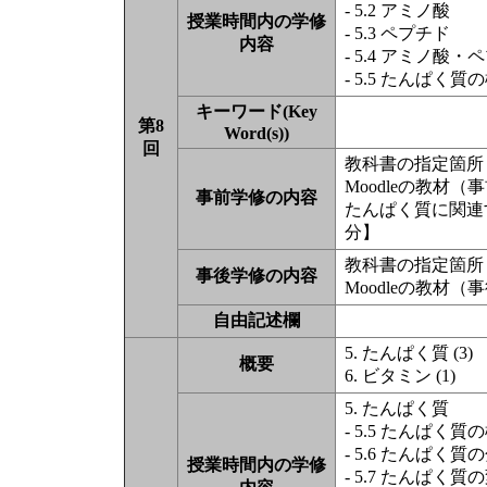
- 5.2 アミノ酸
授業時間内の学修
- 5.3 ペプチド
内容
- 5.4 アミノ
- 5.5 たんぱく
キーワード(Key
第8
Word(s))
回
教科書の指定箇所（
Moodleの教材
事前学修の内容
たんぱく質に関連す
分】
教科書の指定箇所（
事後学修の内容
Moodleの教材
自由記述欄
5. たんぱく質 (3)
概要
6. ビタミン (1)
5. たんぱく質
- 5.5 たんぱく
- 5.6 たんぱく
授業時間内の学修
- 5.7 たんぱく質