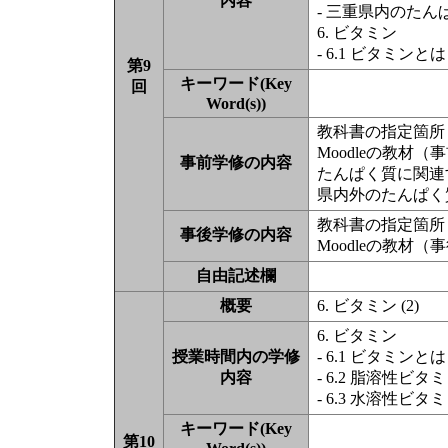
内容
- 三重県内のた
6. ビタミン
- 6.1 ビタミンとは
第9
キーワード(Key
回
Word(s))
教科書の指定箇所（
Moodleの教材
事前学修の内容
たんぱく質に関連す
県内外のたんぱく
教科書の指定箇所（
事後学修の内容
Moodleの教材
自由記述欄
概要
6. ビタミン (2)
6. ビタミン
授業時間内の学修
- 6.1 ビタミンとは
内容
- 6.2 脂溶性ビタ
- 6.3 水溶性ビタ
キーワード(Key
第10