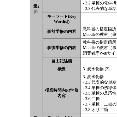
- 3.2 単糖の化学
第2
- 3.3 代表的な単糖
回
キーワード(Key
Word(s))
教科書の指定箇所（
事前学修の内容
Moodleの教材
教科書の指定箇所（
事後学修の内容
Moodleの教材
消費者庁Webサ
自由記述欄
概要
3. 炭水化物 (2)
3. 炭水化物
- 3.3 代表的な単糖
- 3.4 単糖の誘導体
授業時間内の学修
- 3.5 単糖の反応性
内容
- 3.6 二糖
- 3.7 単糖・
- 3.8 オリゴ糖