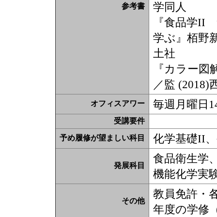
学同人
参考書
『食品学I
学ぶ』栢野新
土社
『カラー図
／監 (2018
毎週月曜日14:
オフィスアワー
受講要件
化学基礎II
予め履修が望ましい科目
食品衛生学
発展科目
機能化学実験
教員免許・各
その他
年度の学修