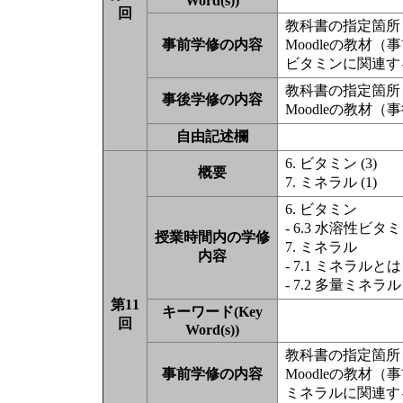
Word(s))
回
教科書の指定箇所（
事前学修の内容
Moodleの教材
ビタミンに関連する
教科書の指定箇所（
事後学修の内容
Moodleの教材
自由記述欄
6. ビタミン (3)
概要
7. ミネラル (1)
6. ビタミン
- 6.3 水溶性ビタ
授業時間内の学修
7. ミネラル
内容
- 7.1 ミネラルとは
- 7.2 多量ミネラル
第11
キーワード(Key
回
Word(s))
教科書の指定箇所（
事前学修の内容
Moodleの教材
ミネラルに関連する