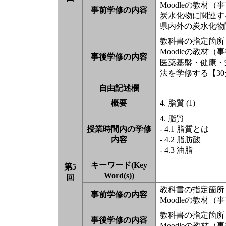
Moodleの教材
事前学修の内容
炭水化物に関連する
県内外の炭水化物
教科書の指定箇所（
Moodleの教材
事後学修の内容
医薬基盤・健康・
法を学修する【30
自由記述欄
概要
4. 脂質 (1)
4. 脂質
授業時間内の学修
- 4.1 脂質とは
内容
- 4.2 脂肪酸
- 4.3 油脂
キーワード(Key
第5
Word(s))
回
教科書の指定箇所（
事前学修の内容
Moodleの教材
教科書の指定箇所（
事後学修の内容
Moodleの教材