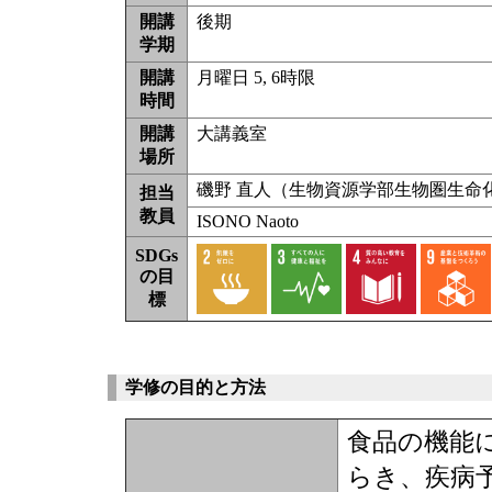
開講
後期
学期
開講
月曜日 5, 6時限
時間
開講
大講義室
場所
磯野 直人（生物資源学部生物圏生命
担当
教員
ISONO Naoto
SDGs
の目
標
学修の目的と方法
食品の機能
らき、疾病