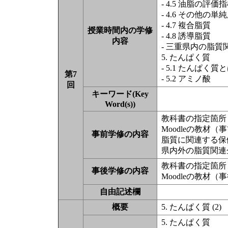
- 4.5 油脂の評価
- 4.6 その他の単
- 4.7 複合脂質
授業時間内の学修
- 4.8 誘導脂質
内容
- 三重県内の脂質
5. たんぱく質
- 5.1 たんぱく質
第7
- 5.2 アミノ酸
回
キーワード(Key
Word(s))
教科書の指定箇所（
Moodleの教材
事前学修の内容
脂質に関連する保健
県内外の脂質関連
教科書の指定箇所（
事後学修の内容
Moodleの教材
自由記述欄
概要
5. たんぱく質 (2)
5. たんぱく質