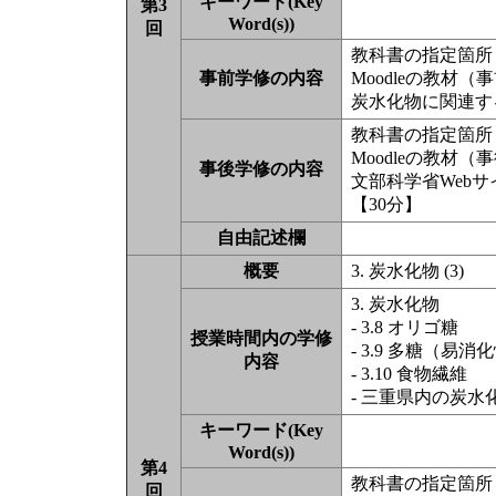
キーワード(Key
第3
Word(s))
回
教科書の指定箇所（
事前学修の内容
Moodleの教材
炭水化物に関連する
教科書の指定箇所（
Moodleの教材
事後学修の内容
文部科学省Web
【30分】
自由記述欄
概要
3. 炭水化物 (3)
3. 炭水化物
- 3.8 オリゴ糖
授業時間内の学修
- 3.9 多糖（易消
内容
- 3.10 食物繊維
- 三重県内の炭水
キーワード(Key
Word(s))
第4
教科書の指定箇所（
回