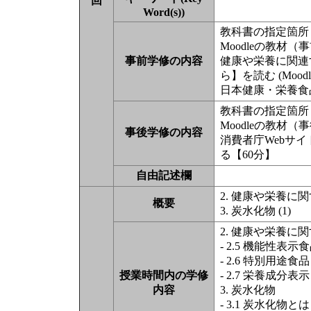
回
Word(s))
教科書の指定箇所（
Moodleの教材
事前学修の内容
健康や栄養に関連
ら】を読む (Moodl
日本健康・栄養食
教科書の指定箇所（
Moodleの教材
事後学修の内容
消費者庁Webサ
る【60分】
自由記述欄
2. 健康や栄養に関
概要
3. 炭水化物 (1)
2. 健康や栄養に
- 2.5 機能性表示
- 2.6 特別用途食品
授業時間内の学修
- 2.7 栄養成分表示
内容
3. 炭水化物
- 3.1 炭水化物とは