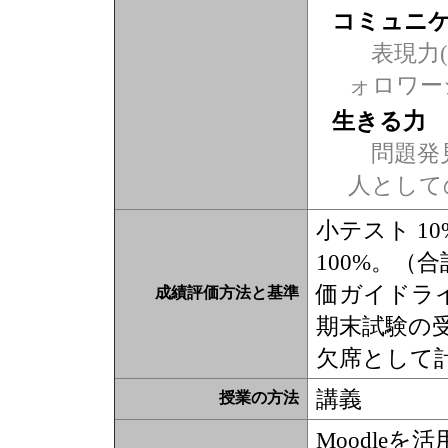
コミュニ
表現力(
ォロワー
生きる力
問題発
人として
小テスト 10
100%。（
価ガイドラ
成績評価方法と基準
期末試験の受
欠席として
講義
授業の方法
Moodleを