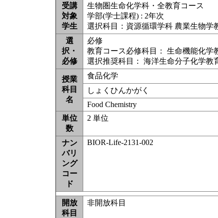
受講
生物圏生命化学科・全教育コース
対象
学部(学士課程) : 2年次
学生
選択科目：資源循環学科 農業生物学
選
必修
択・
教育コース必修科目： 生命機能化学
必修
選択推奨科目： 海洋生命分子化学教
食品化学
授業
科目
しょくひんかがく
名
Food Chemistry
単位
2 単位
数
BIOR-Life-2131-002
ナン
バリ
ング
コー
ド
開放
非開放科目
科目