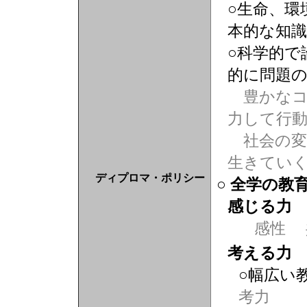
○生命、環
本的な知
○科学的で
的に問題
豊かなコ
力して行
社会の変
生きてい
ディプロマ・ポリシー
○ 全学の教
感じる力
感性
考える力
○幅広い
考力