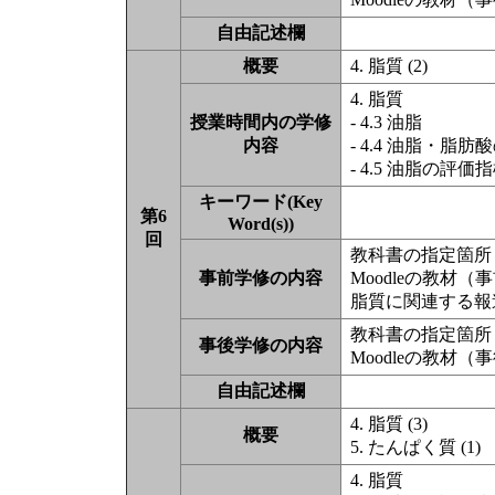
自由記述欄
概要
4. 脂質 (2)
4. 脂質
授業時間内の学修
- 4.3 油脂
内容
- 4.4 油脂・脂肪
- 4.5 油脂の評価
キーワード(Key
第6
Word(s))
回
教科書の指定箇所（
事前学修の内容
Moodleの教材
脂質に関連する報道
教科書の指定箇所（
事後学修の内容
Moodleの教材
自由記述欄
4. 脂質 (3)
概要
5. たんぱく質 (1)
4. 脂質