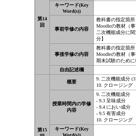
キーワード(Key
Word(s))
第14
教科書の指定箇所（
回
Moodleの教材
事前学修の内容
二次機能成分に関連
分】
教科書の指定箇所（
事後学修の内容
Moodleの教材
期末試験のために復
自由記述欄
9. 二次機能成分 (3
概要
10. クロージング
9. 二次機能成分
- 9.3 呈味成分
授業時間内の学修
- 9.4 におい成分
内容
- 9.5 有害成分
10. クロージング
キーワード(Key
第15
Word(s))