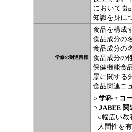
において食
知識を身に
食品を構成
食品成分の
食品成分の
食品成分の
学修の到達目標
保健機能食
景に関する
食品関連ニ
○ 学科・コ
○ JABEE 
○幅広い教
人間性を