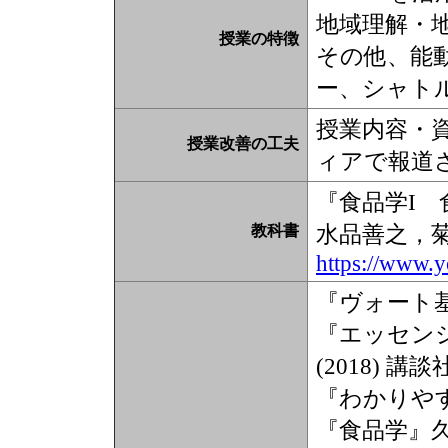
地域理解・
授業の特徴
その他、能
ー、シャト
授業内容・資
授業改善の工夫
ィアで報道
『食品学I
水品善之，菊
教科書
https://www.
『ヴォート基礎
『エッセン
(2018) 講談
『わかりやす
『食品学』久保