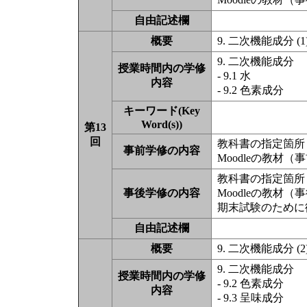
自由記述欄
概要
9. 二次機能成分 (1
9. 二次機能成分
授業時間内の学修
- 9.1 水
内容
- 9.2 色素成分
キーワード(Key
Word(s))
第13
回
教科書の指定箇所（
事前学修の内容
Moodleの教材
教科書の指定箇所（
事後学修の内容
Moodleの教材
期末試験のために復
自由記述欄
概要
9. 二次機能成分 (2
9. 二次機能成分
授業時間内の学修
- 9.2 色素成分
内容
- 9.3 呈味成分