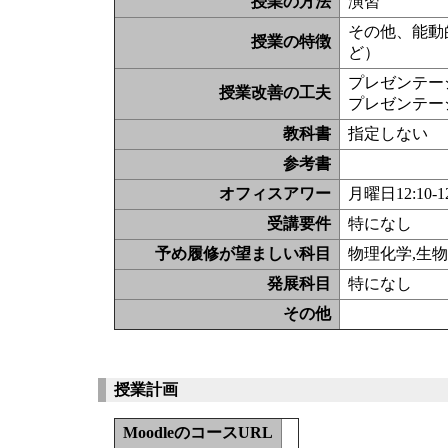
授業の方法
演習
その他、能動
授業の特徴
ど）
プレゼンテー
授業改善の工夫
プレゼンテー
教科書
指定しない
参考書
オフィスアワー
月曜日12:10
受講要件
特になし
予め履修が望ましい科目
物理化学,生
発展科目
特になし
その他
授業計画
MoodleのコースURL