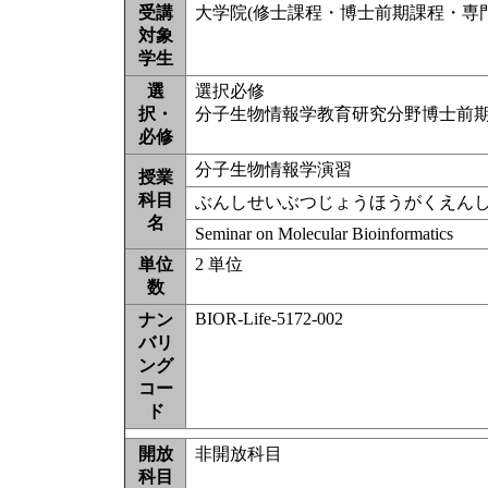
受講
大学院(修士課程・博士前期課程・専門職
対象
学生
選
選択必修
択・
分子生物情報学教育研究分野博士前
必修
分子生物情報学演習
授業
科目
ぶんしせいぶつじょうほうがくえん
名
Seminar on Molecular Bioinformatics
単位
2 単位
数
BIOR-Life-5172-002
ナン
バリ
ング
コー
ド
開放
非開放科目
科目