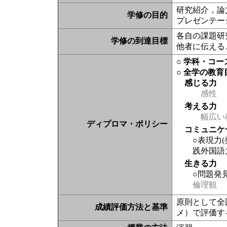
研究紹介，論
学修の目的
プレゼンテー
各自の課題研
学修の到達目標
他者に伝える
○ 学科・コ
○ 全学の教育
感じる力
感性
考える力
幅広い
ディプロマ・ポリシー
コミュニケ
○表現力
践外国語
生きる力
○問題発
倫理観
原則として全
成績評価方法と基準
メ）で評価す