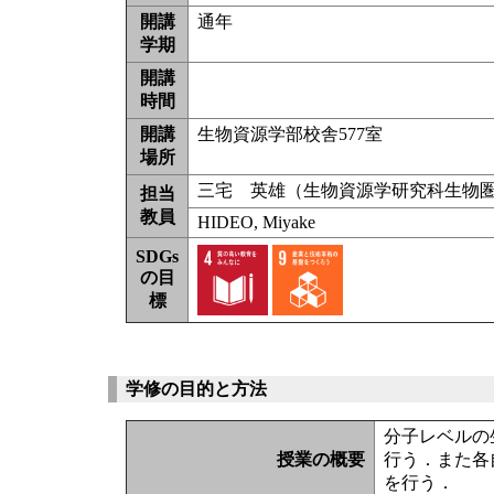
開講
通年
学期
開講
時間
開講
生物資源学部校舎577室
場所
三宅 英雄（生物資源学研究科生物
担当
教員
HIDEO, Miyake
SDGs
の目
標
学修の目的と方法
分子レベルの
授業の概要
行う．また各
を行う．