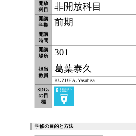
開放
非開放科目
科目
開講
前期
学期
開講
時間
301
開講
場所
葛葉泰久
担当
教員
KUZUHA, Yasuhisa
SDGs
の目
標
学修の目的と方法