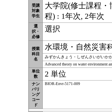
大学院(修士課程
受講
対象
程) : 1年次, 2年次
学生
選
選択
択・
必修
水環境・自然災害
授業
科目
みずかんきょう・しぜんさいがいか
名
Advanced theory on water environment and
単位
2 単位
数
BIOR-Envr-5171-009
ナン
バリ
ング
コー
ド