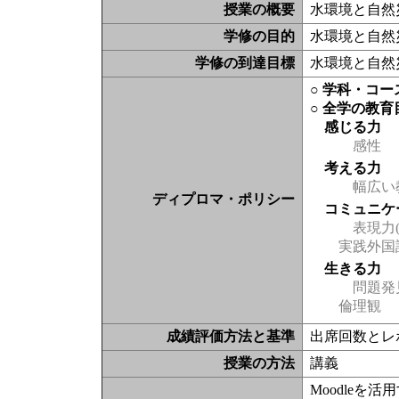
授業の概要
水環境と自然
学修の目的
水環境と自然
学修の到達目標
水環境と自然
○ 学科・コ
○ 全学の教育
感じる力
感性
考える力
幅広い
ディプロマ・ポリシー
コミュニケ
表現力(
実践外国
生きる力
問題発
倫理観
成績評価方法と基準
出席回数とレ
授業の方法
講義
Moodleを活