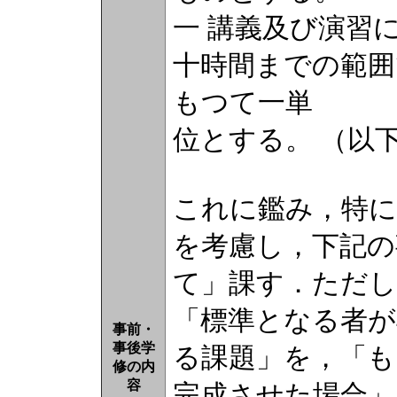
一 講義及び演習
十時間までの範囲
もつて一単
位とする。 （以
これに鑑み，特に
を考慮し，下記の
て」課す．ただし
「標準となる者が
事前・
事後学
る課題」を，「も
修の内
容
完成させた場合」