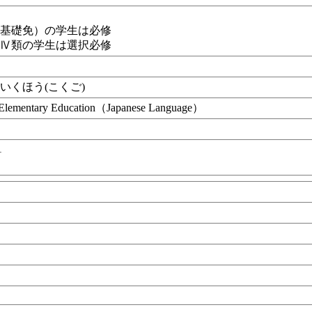
校基礎免）の学生は必修
ＡⅣ類の学生は選択必修
いくほう(こくご)
 Elementary Education（Japanese Language）
1
）