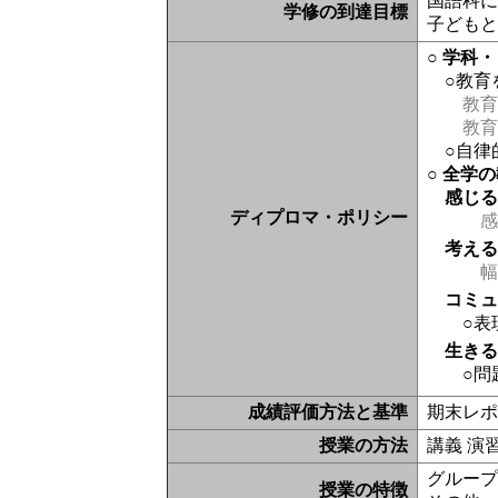
国語科
学修の到達目標
子ども
○ 学科
○教育
教育
教育
○自律
○ 全学
感じ
ディプロマ・ポリシー
感
考え
幅
コミ
○表
生き
○問
成績評価方法と基準
期末レ
授業の方法
講義 演
グルー
授業の特徴