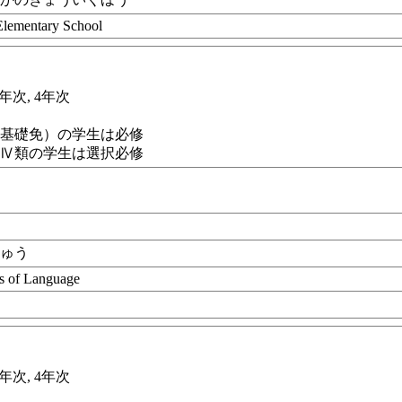
 Elementary School
3年次, 4年次
校基礎免）の学生は必修
ＡⅣ類の学生は選択必修
きゅう
ls of Language
3年次, 4年次