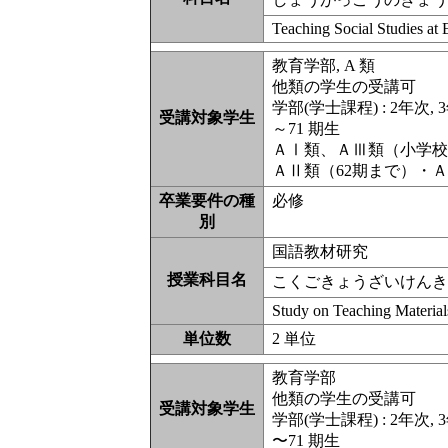
Teaching Social Studies at
教育学部, A 類
他類の学生の受講可
学部(学士課程) : 2年次, 
受講対象学生
～71 期生
ＡⅠ類、ＡⅢ類（小学
ＡⅡ類（62期まで）・
卒業要件の種
必修
別
国語教材研究
授業科目名
こくごきょうざいけん
Study on Teaching Materia
単位数
2 単位
教育学部
他類の学生の受講可
受講対象学生
学部(学士課程) : 2年次, 
〜71 期生