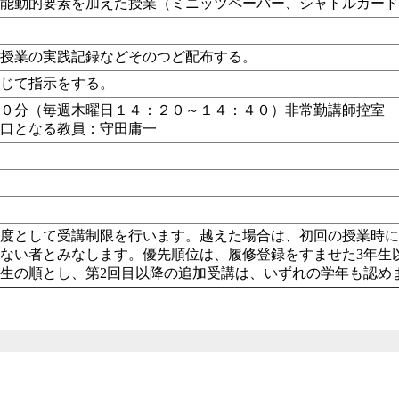
、能動的要素を加えた授業（
ミニッツペーパー、シャトルカー
、授業の実践記録などそのつど配布する。
応じて指示をする。
２０分（毎週木曜日１４：２０～１４：４０）非常勤講師控室
窓口となる教員：守田庸一
限度として受講制限を行います。越えた場合は、初回の授業時
ない者とみなします。優先順位は、履修登録をすませた3年生
生の順とし、第2回目以降の追加受講は、いずれの学年も認め