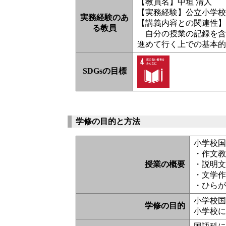
【教員名】中垣 清人
【実務経験】公立小学
実務経験のあ
【講義内容との関連性
る教員
自分の授業の記録を含
進めて行く上での基本
SDGsの目標
学修の目的と方法
小学校
・作文
授業の概要
・説明
・文学
・ひら
小学校
学修の目的
小学校