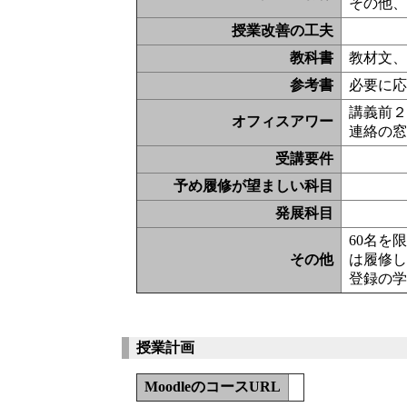
その他
授業改善の工夫
教科書
教材文
参考書
必要に
講義前
オフィスアワー
連絡の
受講要件
予め履修が望ましい科目
発展科目
60名を
その他
は履修し
登録の学
授業計画
MoodleのコースURL