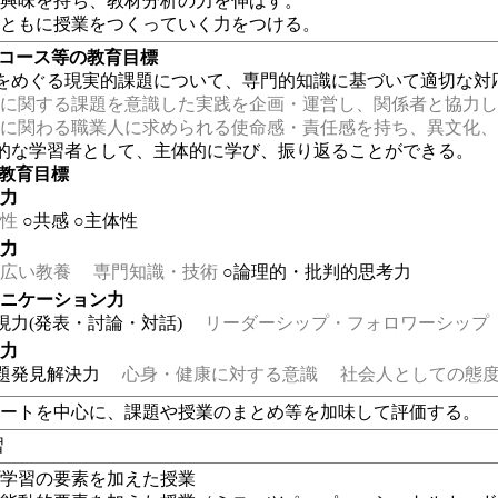
に興味を持ち、教材分析の力を伸ばす。
とともに授業をつくっていく力をつける。
・コース等の教育目標
をめぐる現実的課題について、専門的知識に基づいて適切な対
に関する課題を意識した実践を企画・運営し、関係者と協力し
に関わる職業人に求められる使命感・責任感を持ち、異文化、
的な学習者として、主体的に学び、振り返ることができる。
の教育目標
る力
性
○共感
○主体性
る力
広い教養
専門知識・技術
○論理的・批判的思考力
ュニケーション力
現力(発表・討論・対話)
リーダーシップ・フォロワーシップ
る力
題発見解決力
心身・健康に対する意識
社会人としての態度
ポートを中心に、課題や授業のまとめ等を加味して評価する。
習
プ学習の要素を加えた授業