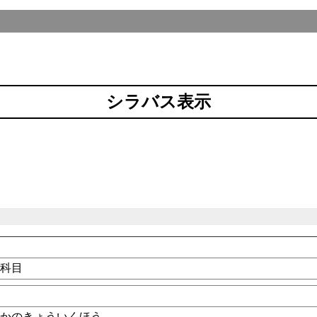
シラバス表示
る科目
うかのきょういくほう