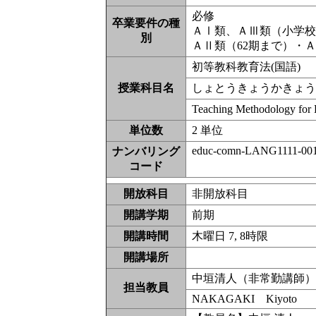
必修
卒業要件の種
ＡⅠ類、ＡⅢ類（小学
別
ＡⅡ類（62期まで）・
初等教科教育法(国語)
授業科目名
しょとうきょうかきょう
Teaching Methodology for
単位数
2 単位
educ-comn-LANG1111-00
ナンバリング
コード
開放科目
非開放科目
開講学期
前期
開講時間
木曜日 7, 8時限
開講場所
中垣清人（非常勤講師
担当教員
NAKAGAKI Kiyoto