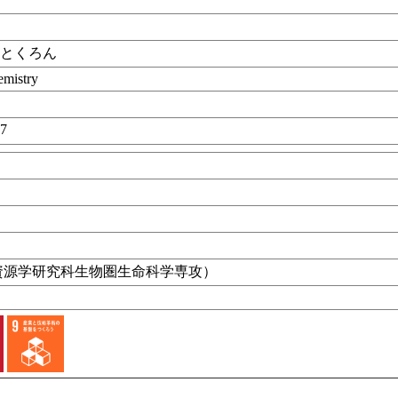
くとくろん
mistry
07
目
資源学研究科生物圏生命科学専攻）