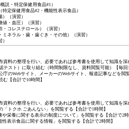
（概説・特定保健用食品#1）
要（特定保健用食品#2・機能性表示食品）
整腸）（演習）
血糖値・血圧）（演習）
脂肪・コレステロール）（演習）
骨・ミネラル・歯・歯ぐき・その他）（演習）
習）
び配布資料の整理を行い、必要であれば参考書を使用して知識を深
理解度確認テスト）に取り組む（時間制限なし、資料閲覧可能）【毎回
官公庁のWebサイト、メーカーのWebサイト、報道記事などを閲覧して
を読む【合計で10時間】
び配布資料の整理を行い、必要であれば参考書を使用して知識を深
会の「トクホ ごあんない」を閲覧する【合計で1時間】
ト「健康や栄養に関する表示の制度について」を閲覧する【合計で2
「機能性表示食品に関する情報」を閲覧する【合計で2時間】