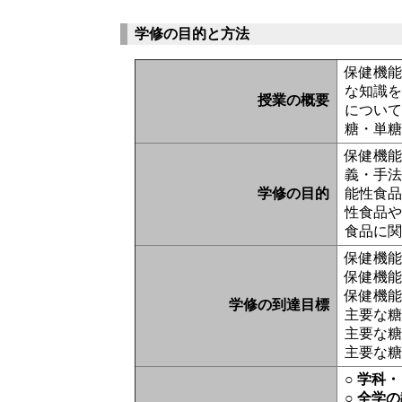
学修の目的と方法
保健機
な知識
授業の概要
につい
糖・単
保健機
義・手
学修の目的
能性食
性食品
食品に
保健機
保健機
保健機
学修の到達目標
主要な
主要な
主要な
○ 学科
○ 全学