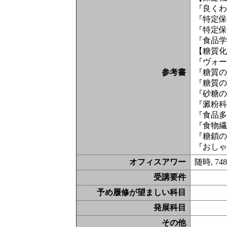
『良くわ
『特定保
『特定保
『食品学
【糖質
『ヴォート
参考書
『糖質の科
『糖質の
『砂糖の
『澱粉科学
『食品多
『食物繊
『糖鎖の
『おしゃ
オフィスアワー
随時, 74
受講要件
予め履修が望ましい科目
発展科目
その他