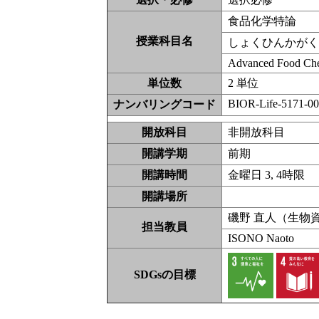
食品化学特論
授業科目名
しょくひんかが
Advanced Food Che
単位数
2 単位
BIOR-Life-5171-0
ナンバリングコード
開放科目
非開放科
開講学期
前期
開講時間
金曜日 3, 4時限
開講場所
磯野 直人（生物
担当教員
ISONO Naoto
SDGsの目標