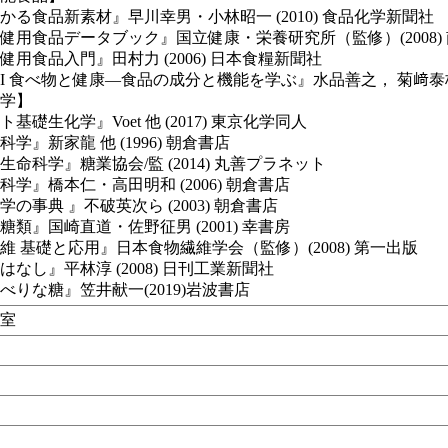
かる食品新素材』早川幸男・小林昭一 (2010) 食品化学新聞社
健用食品データブック』国立健康・栄養研究所（監修）(2008)
健用食品入門』田村力 (2006) 日本食糧新聞社
I 食べ物と健康―食品の成分と機能を学ぶ』水品善之， 菊﨑泰枝， 
化学】
基礎生化学』Voet 他 (2017) 東京化学同人
学』新家龍 他 (1996) 朝倉書店
生命科学』糖業協会/監 (2014) 丸善プラネット
科学』橋本仁・高田明和 (2006) 朝倉書店
の事典 』不破英次ら (2003) 朝倉書店
糖類』国崎直道・佐野征男 (2001) 幸書房
維 基礎と応用』日本食物繊維学会（監修）(2008) 第一出版
はなし』平林淳 (2008) 日刊工業新聞社
べりな糖』笠井献一(2019)岩波書店
8室