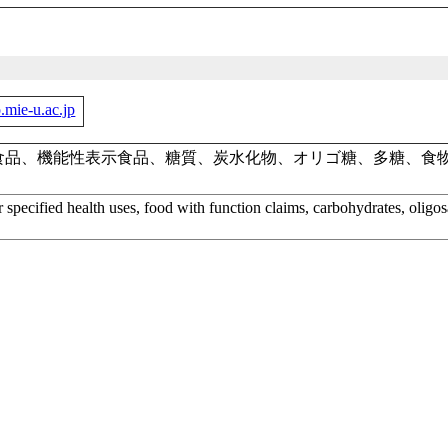
.mie-u.ac.jp
食品、機能性表示食品、糖質、炭水化物、オリゴ糖、多糖、食
r specified health uses, food with function claims, carbohydrates, oligos