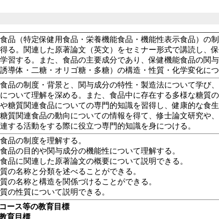
能食品（特定保健用食品・栄養機能食品・機能性表示食品）の
を得る。関連した原著論文（英文）をセミナー形式で講読し、
て学習する。また、食品の主要成分であり、保健機能食品の関
糖誘導体・二糖・オリゴ糖・多糖）の構造・性質・化学変化に
能食品の制度・背景と、関与成分の特性・製造法について学び
法について理解を深める。また、食品中に存在する多様な糖質
品や糖質関連食品についての専門的知識を習得し、健康的な食
や糖質関連食品の動向についての情報を得て、修士論文研究や
関連する活動をする際に役立つ専門的知識を身につける。
能食品の制度を理解する。
能食品の目的や関与成分の機能性について理解する。
能食品に関連した原著論文の概要について説明できる。
糖質の名称と分類を述べることができる。
糖質の名称と構造を関係づけることができる。
糖質の性質について説明できる。
・コース等の教育目標
の教育目標