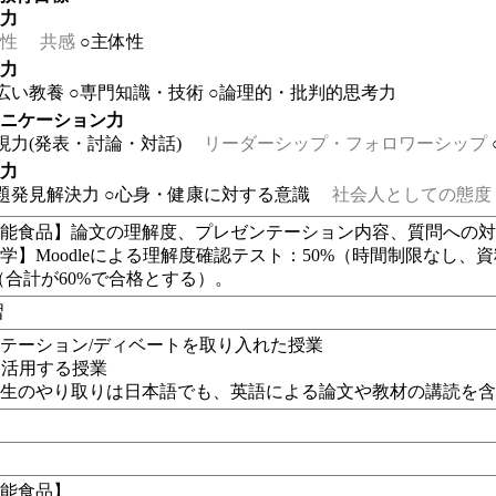
る力
性
共感
○主体性
る力
広い教養
○専門知識・技術
○論理的・批判的思考力
ュニケーション力
現力(発表・討論・対話)
リーダーシップ・フォロワーシップ
る力
題発見解決力
○心身・健康に対する意識
社会人としての態度
能食品】論文の理解度、プレゼンテーション内容、質問への対
学】Moodleによる理解度確認テスト：50%（時間制限なし、
%（合計が60%で合格とする）。
習
テーション/ディベートを取り入れた授業
eを活用する授業
学生のやり取りは日本語でも、英語による論文や教材の講読を
機能食品】