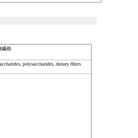
物繊維
accharides, polysaccharides, dietary fibers