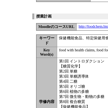
授業計画
http://foodchem.bio
MoodleのコースURL
キーワー
保健機能食品、特定保健用
ド
Key
food with health claims, food fo
Word(s)
第1回 イントロダクション
【糖質化学】
第2回 単糖
第3回 単糖誘導体
第4回 二糖
第5回 オリゴ糖
第6回 植物の多糖
第7回 微生物・動物の多糖
学修内容
第8回 複合糖質
【保健機能食品】