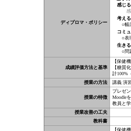
感じ
感
考え
ディプロマ・ポリシー
○幅
コミ
○表
生き
○問
【保健機
成績評価方法と基準
【糖質化
計100
授業の方法
講義 演
プレゼン
授業の特徴
Moodl
教員と
授業改善の工夫
教科書
【保健