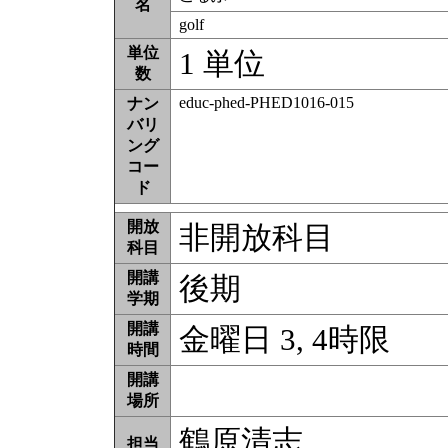
名
golf
単位
1 単位
数
educ-phed-PHED1016-015
ナン
バリ
ング
コー
ド
開放
非開放科目
科目
開講
後期
学期
開講
金曜日 3, 4時限
時間
開講
場所
鶴原清志
担当