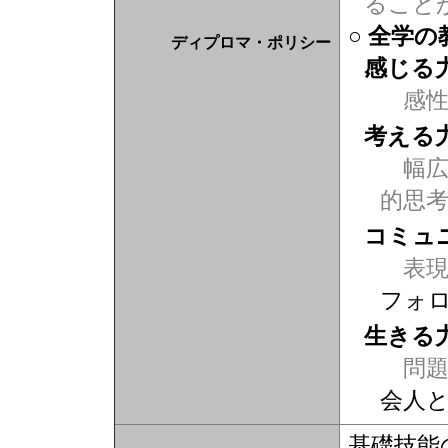
ること
○ 全学
ディプロマ・ポリシー
感じる
感
考える
幅広
的思
コミュ
表現力
フォ
生きる
問題
会人
基礎技能