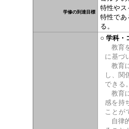
特性やス
学修の到達目標
特性であ
る。
○ 学科
教育を
に基づ
教育に
し、関
できる
教育に
感を持
ことが
自律的