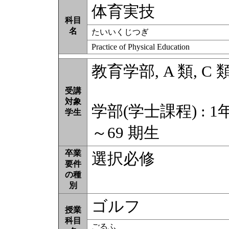
体育実技
科目
名
たいいくじつぎ
Practice of Physical Education
教育学部, A 類, C 
受講
対象
学部(学士課程) : 1年
学生
～69 期生
卒業
選択必修
要件
の種
別
ゴルフ
授業
科目
ごるふ