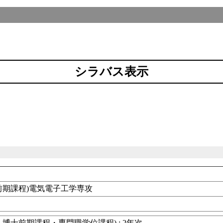
シラバス表示
前期課程)電気電子工学専攻
博士前期課程・専門職学位課程) : 2年次