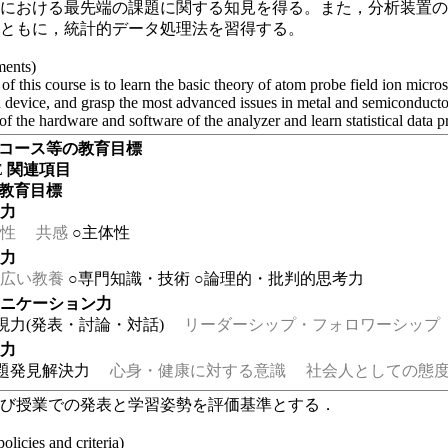
料における最先端の課題に関する知見を得る。また，分析装置
とともに，統計的データ処理法を習得する。
ments)
of this course is to learn the basic theory of atom probe field ion micr
 device, and grasp the most advanced issues in metal and semiconductor 
f the hardware and software of the analyzer and learn statistical data 
・コース等の教育目標
EE 関連項目
の教育目標
る力
性
共感
○主体性
る力
広い教養
○専門知識・技術
○論理的・批判的思考力
ュニケーション力
現力(発表・討論・対話)
リーダーシップ・フォロワーシップ
る力
題発見解決力
心身・健康に対する意識
社会人としての態度
よび授業での発表と学習姿勢を評価基準とする．
olicies and criteria)