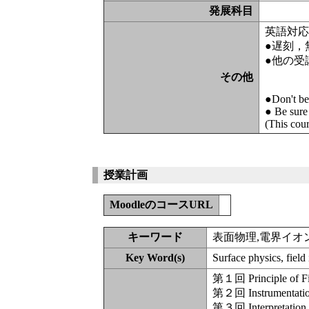
発展科目
英語対
●遅刻，
●他の受
その他
●Don't be 
● Be sure 
(This cour
授業計画
MoodleのコースURL
キーワード
表面物理,電界イ
Key Word(s)
Surface physics, fie
第１回 Principle of Fi
第２回 Instrumentation
第３回 Interpretation 