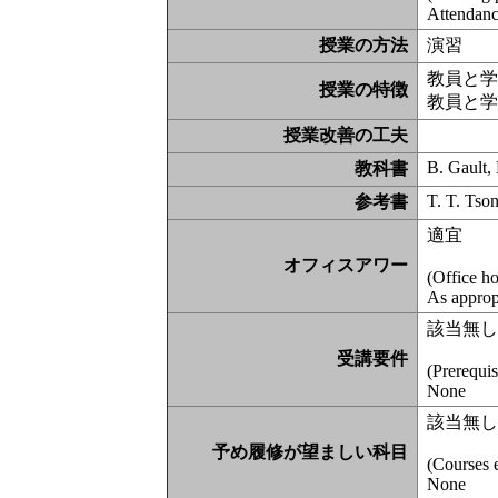
Attendance
授業の方法
演習
教員と
授業の特徴
教員と
授業改善の工夫
B. Gault,
教科書
T. T. Tso
参考書
適宜
オフィスアワー
(Office h
As approp
該当無
受講要件
(Prerequis
None
該当無
予め履修が望ましい科目
(Courses 
None