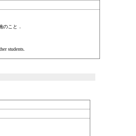
施のこと．
ther students.