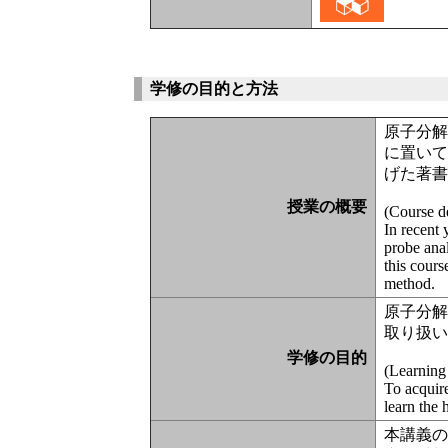
学修の目的と方法
原子分
に置い
げた著
授業の概要
(Course d
In recent 
probe anal
this cours
method.
原子分
取り扱
学修の目的
(Learning
To acquire
learn the 
本講義