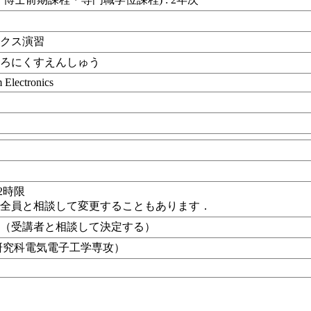
ニクス演習
とろにくすえんしゅう
 Electronics
目
 12時限
者全員と相談して変更することもあります．
棟（受講者と相談して決定する）
研究科電気電子工学専攻）