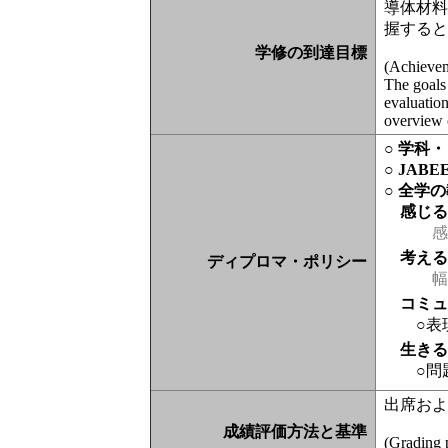
導体材
握する
学修の到達目標
(Achieve
The goals 
evaluation
overview o
○ 学科
○ JAB
○ 全学
感じ
感
考え
ディプロマ・ポリシー
幅
コミ
○表
生き
○問
出席お
成績評価方法と基準
(Grading p