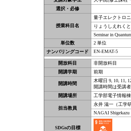
選択・必修
量子エレクトロ
授業科目名
りょうしえれく
Seminar in Quantum
単位数
2 単位
EN-EMAT-5
ナンバリングコード
開放科目
非開放科
開講学期
前期
木曜日 9, 10, 11,
開講時間
開講時間は受講
開講場所
工学部電子情報
永井 滋一（工学
担当教員
NAGAI Shigekazu
SDGsの目標