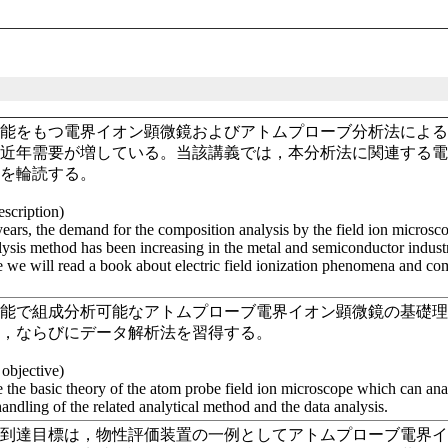
解能をもつ電界イオン顕微鏡およびアトムプローブ分析法によ
て近年需要が増している。当該講義では，本分析法に関連する
書を輪読する。
escription)
years, the demand for the composition analysis by the field ion microsc
ysis method has been increasing in the metal and semiconductor industri
e we will read a book about electric field ionization phenomena and com
解能で組成分析可能なアトムプローブ電界イオン顕微鏡の基礎
い，ならびにデータ解析法を習得する。
 objective)
 the basic theory of the atom probe field ion microscope which can ana
handling of the related analytical method and the data analysis.
の到達目標は，物性評価装置の一例としてアトムプローブ電界