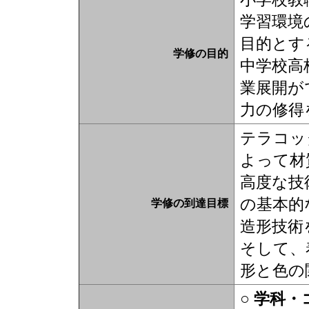
学習環境
目的とす
学修の目的
中学校高
業展開が
力の修得
テラコッ
よって材
高度な技
の基本的
学修の到達目標
造形技術
そして、
形と色の
○ 学科