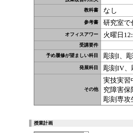
なし
教科書
研究室で
参考書
火曜日12:
オフィスアワー
受講要件
彫刻I、
予め履修が望ましい科目
彫刻IV
発展科目
実技実習
究障害保
その他
彫刻専攻
授業計画