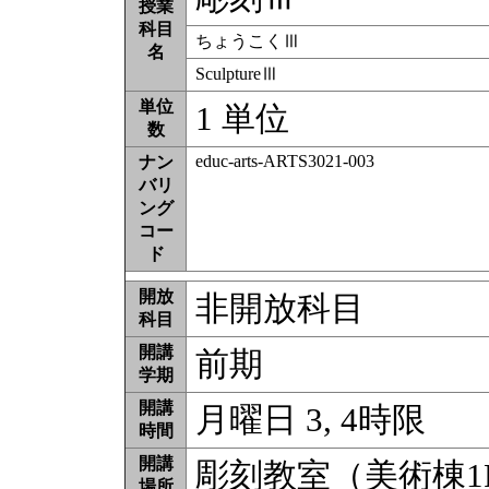
授業
科目
ちょうこくⅢ
名
SculptureⅢ
単位
1 単位
数
educ-arts-ARTS3021-003
ナン
バリ
ング
コー
ド
開放
非開放科目
科目
開講
前期
学期
開講
月曜日 3, 4時限
時間
開講
彫刻教室（美術棟1
場所