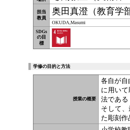
奥田真澄（教育学
担当
教員
OKUDA,Masumi
SDGs
の目
標
学修の目的と方法
各自が自
に用いて
法である
授業の概要
そして、
た彫刻作
小学校教