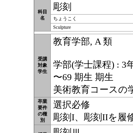
彫刻
科目
名
ちょうこく
Sculpture
教育学部, A 類
受講
学部(学士課程) : 3
対象
学生
〜69 期生 期生
美術教育コースの
卒業
選択必修
要件
の種
彫刻I、彫刻IIを
別
彫刻Ⅲ