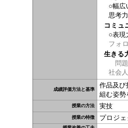
○幅広
思考
コミュ
○表現
フォ
生きる
問題
社会
作品及び
成績評価方法と基準
組む姿勢
実技
授業の方法
プロジェ
授業の特徴
授業改善の工夫