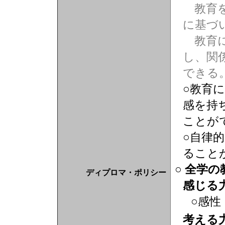
教育を
に基づ
教育に
し、関
できる
○教育
感を持
ことが
○自律
ること
○ 全学
ディプロマ・ポリシー
感じる
○感性
考える