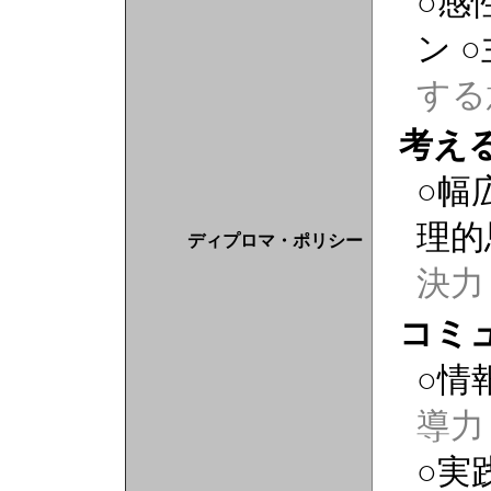
○感
ン
する
考え
○幅
理的
ディプロマ・ポリシー
決力
コミ
○情
導力
○実