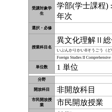
学部(学士課程) : 
受講対象学
生
年次
選択・必修
異文化理解Ⅱ総
授業科目名
いぶんかりかいIIそうごう（
Foreign Studies II Comprehensive
1 単位
単位数
分野
非開放科目
開放科目
市民開放授
市民開放授業
業