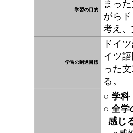
まった
学習の目的
がらド
考え、
ドイツ
イツ語
学習の到達目標
った文
る。
○ 学
○ 全
感じ