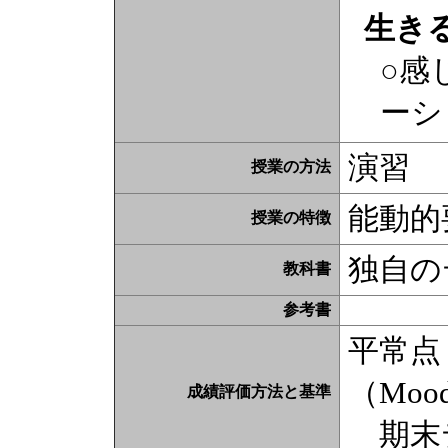
生き
○感
ーシ
演習
授業の方法
能動的
授業の特徴
独自の
教科書
参考書
平常点
（Moo
成績評価方法と基準
期末テ