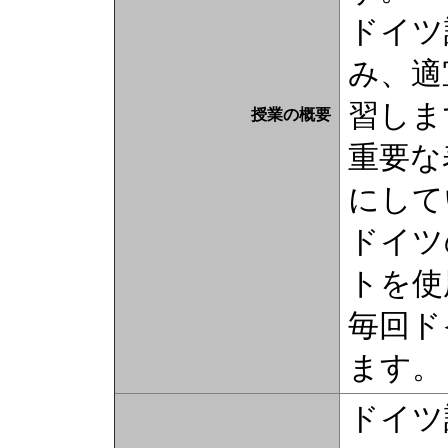
ドイツ
み、適
習しま
授業の概要
重要な
にして
ドイツ
トを使
毎回ド
ます。
ドイツ