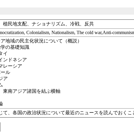
、植民地支配、ナショナリズム、冷戦、反共
emocratization, Colonialism, Nationalism, The cold war,Anti-communis
ジア地域の民主化状況について（概説）
治学の基礎知識
 タイ
 インドネシア
 マレーシア
ポール
ジア
ム
回 東南アジア諸国を結ぶ横軸
N
論
じて、各国の政治状況について最近のニュースを読んでおくこ