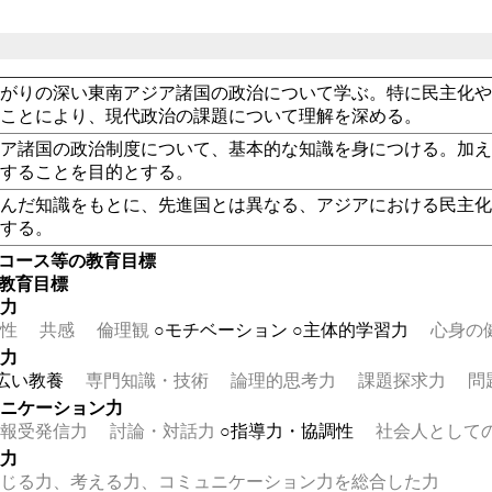
繋がりの深い東南アジア諸国の政治について学ぶ。特に民主化
ることにより、現代政治の課題について理解を深める。
ジア諸国の政治制度について、基本的な知識を身につける。加
解することを目的とする。
学んだ知識をもとに、先進国とは異なる、アジアにおける民主
解する。
・コース等の教育目標
の教育目標
る力
性
共感
倫理観
○モチベーション
○主体的学習力
心身の健
る力
広い教養
専門知識・技術
論理的思考力
課題探求力
問
ュニケーション力
報受発信力
討論・対話力
○指導力・協調性
社会人として
る力
じる力、考える力、コミュニケーション力を総合した力