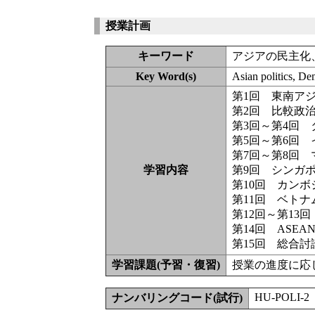
授業計画
キーワード
アジアの民主化
Key Word(s)
Asian politics, D
第1回 東南ア
第2回 比較政
第3回～第4回
第5回～第6回
第7回～第8回
学習内容
第9回 シンガ
第10回 カンボ
第11回 ベトナ
第12回～第13
第14回 ASEA
第15回 総合討
学習課題(予習・復習)
授業の進度に応
HU-POLI-2
ナンバリングコード(試行)