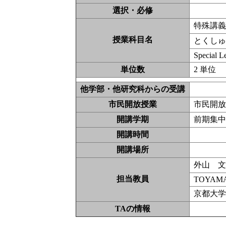
選択・必修
特殊講
授業科目名
とくし
Special Le
単位数
2 単位
他学部・他研究科からの受講
市民開放授業
市民開
開講学期
前期集
開講時間
開講場所
外山 
担当教員
TOYAMA
京都大学
TAの情報