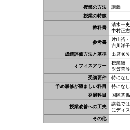
授業の方法
講義
授業の特徴
清水一史
教科書
中村正志
片山裕・
参考書
吉川洋子
成績評価方法と基準
出席40
授業後
オフィスアワー
※質問
受講要件
特にな
予め履修が望ましい科目
特にな
発展科目
国際関
講義で
授業改善への工夫
にディ
その他