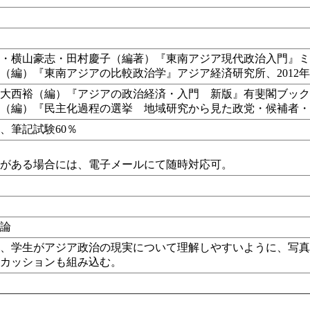
・横山豪志・田村慶子（編著）『東南アジア現代政治入門』ミネ
（編）『東南アジアの比較政治学』アジア経済研究所、2012
大西裕（編）『アジアの政治経済・入門 新版』有斐閣ブックス
（編）『民主化過程の選挙 地域研究から見た政党・候補者・有
％、筆記試験60％
等がある場合には、電子メールにて随時対応可。
し
し
係論
は、学生がアジア政治の現実について理解しやすいように、写
スカッションも組み込む。