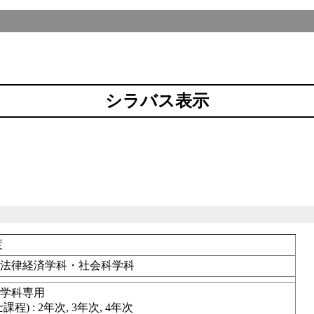
シラバス表示
度
部法律経済学科・社会科学科
済学科専用
程) : 2年次, 3年次, 4年次