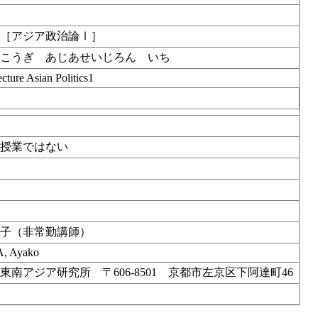
義［アジア政治論Ⅰ］
ゅこうぎ あじあせいじろん いち
cture Asian Politics1
放授業ではない
中
文子（非常勤講師）
, Ayako
東南アジア研究所 〒606‐8501 京都市左京区下阿達町46