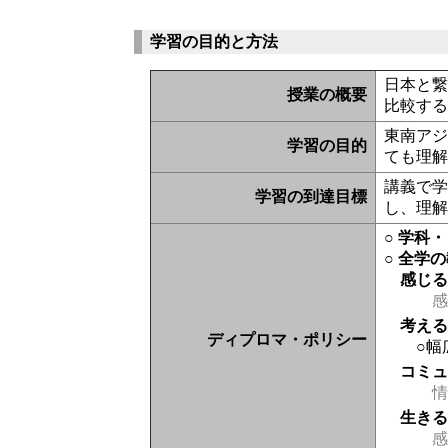
学習の目的と方法
日本と
授業の概要
比較す
東南ア
学習の目的
ても理
講義で
学習の到達目標
し、理
○ 学科
○ 全学
感じ
感
考え
ディプロマ・ポリシー
○幅
コミ
情
生き
感