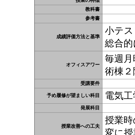
授業の特徴
教科書
参考書
小テス
成績評価方法と基準
総合的
毎週月曜
オフィスアワー
術棟２
受講要件
電気工
予め履修が望ましい科目
発展科目
授業時
授業改善への工夫
変に授