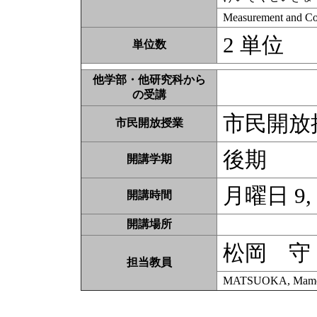
Measurement and Co
2 単位
単位数
他学部・他研究科から
の受講
市民開放
市民開放授業
後期
開講学期
月曜日 9,
開講時間
開講場所
松岡 守
担当教員
MATSUOKA, Mam