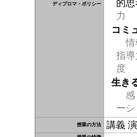
的思
ディプロマ・ポリシー
力
コミ
情
指導
度
生き
感じ
ーシ
講義 
授業の方法