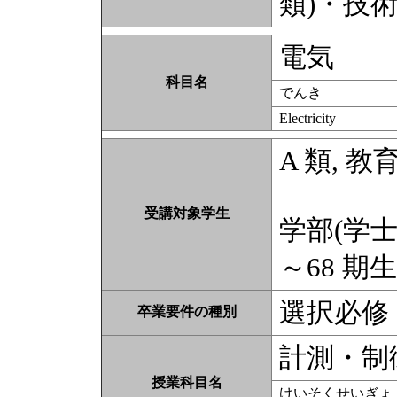
類)・技
電気
科目名
でんき
Electricity
A 類, 教
受講対象学生
学部(学士課
～68 期生
選択必修
卒業要件の種別
計測・制
授業科目名
けいそくせいぎょ