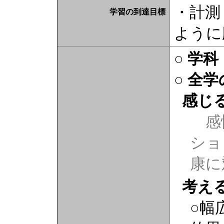
・計測
学習の到達目標
ように
○ 学
○ 全
感じ
感
ショ
康に
考え
○幅