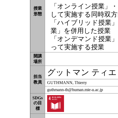
「オンライン授業」・
授業
して実施する同時双方
形態
「ハイブリッド授業」
業」を併用した授業
「オンデマンド授業」
って実施する授業
開講
場所
グットマン ティエリ
担当
教員
GUTHMANN, Thierry
guthmann-th@human.mie-u.ac.jp
SDGs
の目
標