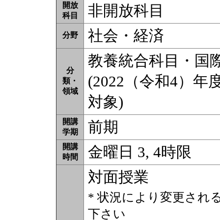
開放
非開放科目
科目
社会・経済
分野
教養統合科目・国
分
(2022（令和4）年
類・
領域
対象)
開講
前期
学期
開講
金曜日 3, 4時限
時間
対面授業
* 状況により変更され
下さい