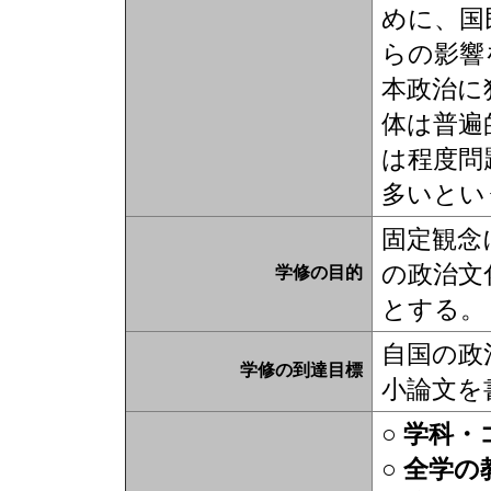
めに、国
らの影響
本政治に
体は普遍
は程度問
多いとい
固定観念
の政治文
学修の目的
とする。
自国の政
学修の到達目標
小論文を
○ 学科
○ 全学