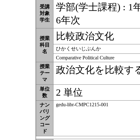
学部(学士課程) : 1年
受講
対象
6年次
学生
比較政治文化
授業
科目
ひかくせいじぶんか
名
Comparative Political Culture
授業
政治文化を比較す
テー
マ
単位
2 単位
数
gedu-libr-CMPC1215-001
ナン
バリ
ング
コー
ド