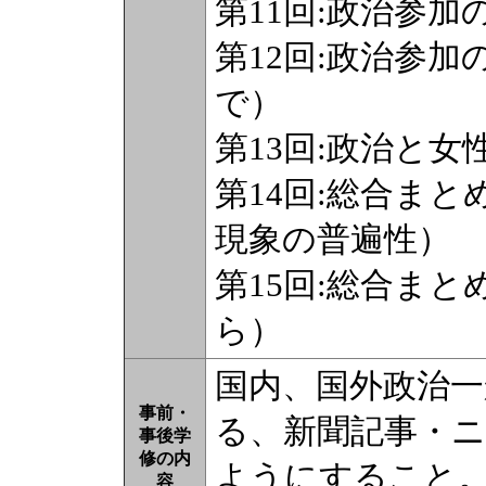
第11回:政治参
第12回:政治参
で）
第13回:政治と
第14回:総合ま
現象の普遍性）
第15回:総合ま
ら）
国内、国外政治
事前・
る、新聞記事・
事後学
修の内
ようにすること
容