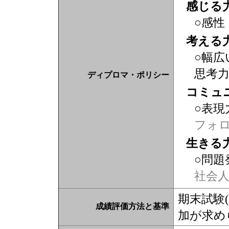
感じる
○感性
考える
○幅広
思考
ディプロマ・ポリシー
コミュ
○表現
フォ
生きる
○問題
社会
期末試験
成績評価方法と基準
加が求めら