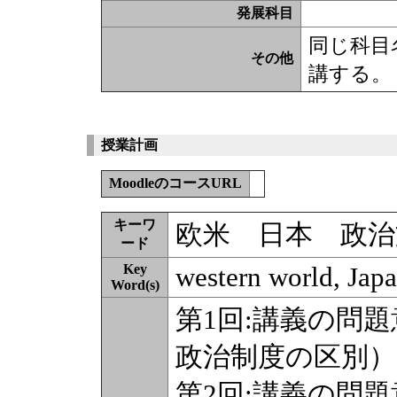
発展科目
同じ科目
その他
講する。
授業計画
MoodleのコースURL
キーワ
欧米 日本 政治
ード
Key
western world, Japa
Word(s)
第1回:講義の問
政治制度の区別）
第2回:講義の問題