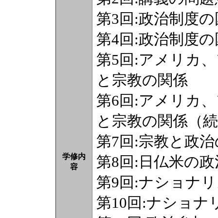
第3回:政治制度
第4回:政治制度
第5回:アメリカ
と宗教の関係
第6回:アメリカ
と宗教の関係（続
第7回:宗教と政
学修内
第8回:日仏米の
容
第9回:ナショナ
第10回:ナショ