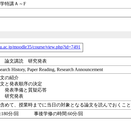
学特講Ａ～F
-u.ac.jp/moodle35/course/view.php?id=7491
史 論文講読 研究発表
earch History, Paper Reading, Research Announcement
論文の紹介
論文と発表順序の決定
回 発表準備と質疑応答
回 研究発表
も含めて、授業時までに当日の対象となる論文を読んでおくこ
:180分/回 事後学修の時間:60分/回