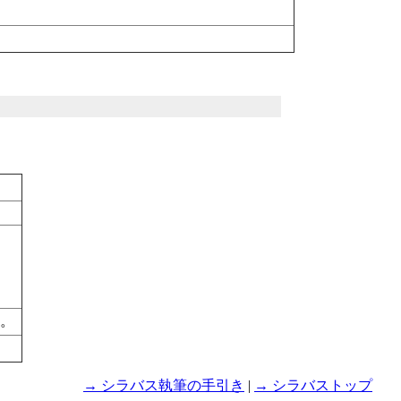
と。
→ シラバス執筆の手引き
|
→ シラバストップ