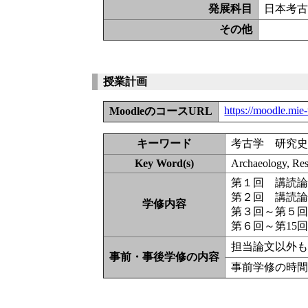
発展科目
日本考古
その他
授業計画
https://moodle.mie
MoodleのコースURL
キーワード
考古学 研究
Key Word(s)
Archaeology, Res
第１回 講読
第２回 講読
学修内容
第３回～第５
第６回～第15
担当論文以外
事前・事後学修の内容
事前学修の時間