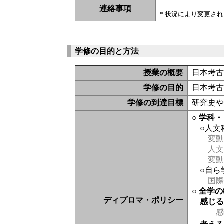
連絡事項
* 状況により変更さ
学修の目的と方法
授業の概要
日本考
学修の目的
日本考
学修の到達目標
研究史
○ 学科
○人文
変動
人文
変動
○自ら
国際
○ 全学
ディプロマ・ポリシー
感じ
感