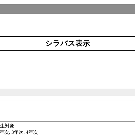
シラバス表示
科
学生対象
年次, 3年次, 4年次