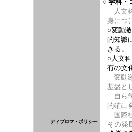
○ 学科
人文科
身につ
○変動
的知識
きる。
○人文
有の文
変動激
基盤と
自ら学
的確に
国際社
ディプロマ・ポリシー
その発