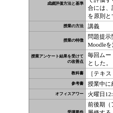
成績評価方法と基準
合には、
を原則と
講義
授業の方法
問題提示
授業の特徴
Moodl
毎回ムー
授業アンケート結果を受けて
の改善点
とした。
［テキス
教科書
授業中に
参考書
火曜日12
オフィスアワー
前後期（
履修する
受講要件