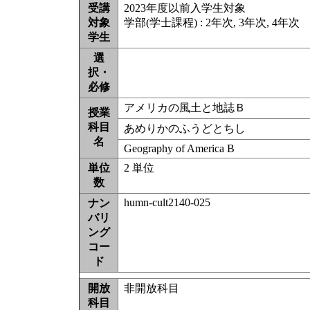
受講
2023年度以前入学生対象
対象
学部(学士課程) : 2年次, 3年次, 4年次
学生
選
択・
必修
アメリカの風土と地誌Ｂ
授業
科目
あめりかのふうどとちし
名
Geography of America B
単位
2 単位
数
humn-cult2140-025
ナン
バリ
ング
コー
ド
開放
非開放科目
科目