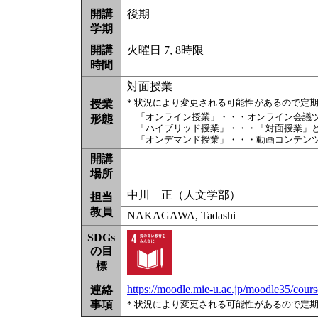
開講
後期
学期
開講
火曜日 7, 8時限
時間
対面授業
* 状況により変更される可能性があるので定
授業
「オンライン授業」・・・オンライン会議
形態
「ハイブリッド授業」・・・「対面授業」
「オンデマンド授業」・・・動画コンテン
開講
場所
中川 正（人文学部）
担当
教員
NAKAGAWA, Tadashi
SDGs
の目
標
https://moodle.mie-u.ac.jp/moodle35/cou
連絡
事項
* 状況により変更される可能性があるので定