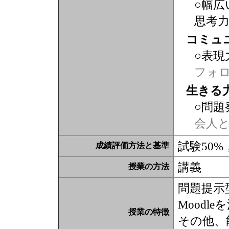
○幅広
思考
コミュ
○表現
フォ
生きる
○問題
会人
試験50
成績評価方法と基準
講義
授業の方法
問題提示
Moodl
授業の特徴
その他、