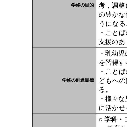
考，調整
学修の目的
の豊かな
うになる
・ことば
支援のあ
・乳幼児
を習得す
・ことば
どもへの
学修の到達目標
る。
・様々な
に活かせ
○ 学科