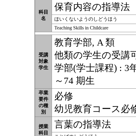
保育内容の指導法
科目
名
ほいくないようのしどうほう
Teaching Skills in Childcare
教育学部, A 類
他類の学生の受講
受講
対象
学部(学士課程) : 3
学生
～74 期生
卒業
必修
要件
の種
幼児教育コース必
別
言葉の指導法
授業
科目