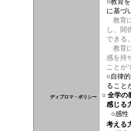
○教育
に基づ
教育に
し、関
できる
教育に
感を持
ことが
○自律
ること
○ 全学
ディプロマ・ポリシー
感じる
○感性
考える