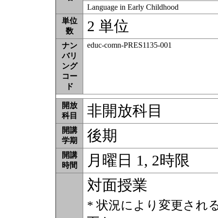
Language in Early Childhood
単位
2 単位
数
educ-comn-PRES1135-001
ナン
バリ
ング
コー
ド
開放
非開放科目
科目
開講
後期
学期
開講
月曜日 1, 2時限
時間
対面授業
* 状況により変更され