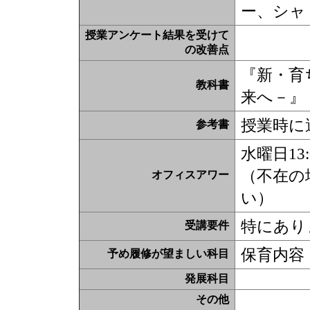
ー、シャ
授業アンケート結果を受けて
の改善点
『新・育
教科書
来へ－』
授業時に
参考書
水曜日13
（不在の
オフィスアワー
い）
特にあり
受講要件
保育内容
予め履修が望ましい科目
発展科目
その他