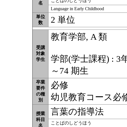
ことばのしどうほう
名
Language in Early Childhood
単位
2 単位
数
教育学部, A 類
受講
対象
学部(学士課程) : 3
学生
～74 期生
卒業
必修
要件
の種
幼児教育コース必
別
言葉の指導法
授業
科目
ことばのしどうほう
名