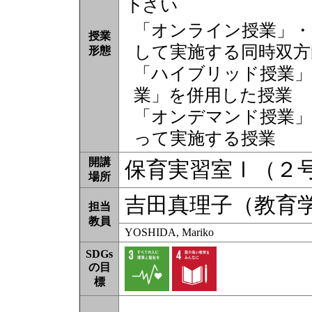
下さい
「オンライン授業」・
授業
して実施する同時双方
形態
「ハイブリッド授業」
業」を併用した授業
「オンデマンド授業」
って実施する授業
開講
保育実習室Ⅰ（２
場所
吉田真理子（教育
担当
教員
YOSHIDA, Mariko
SDGs
の目
標