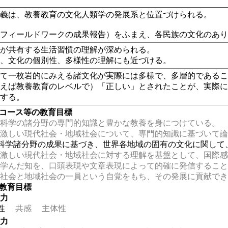
講義は、教養教育の文化人類学の発展系と位置づけられる。
（フィールドワークの成果報告）をふまえ、各民族の文化のあ
族が共有する生活習慣の理解が深められる。
に、文化の個別性、多様性の理解にも近づける。
して一枚岩的にみえる諸文化が実際には多様で、多層的である
とえば教養教育のレベルで）「正しい」とされたことが、実際
討する。
・コース等の教育目標
科学の諸分野の専門的知識と豊かな教養を身につけている。
激しい現代社会・地域社会について、専門的知識に基づいて論
科学諸分野の成果に基づき、世界各地域の固有の文化に関して
激しい現代社会・地域社会に対する理解を基盤として、国際感
学んだ知を、口頭表現や文章表現によって的確に発信すること
社会と地域社会の一員という自覚をもち、その発展に貢献でき
の教育目標
る力
性
共感
主体性
る力