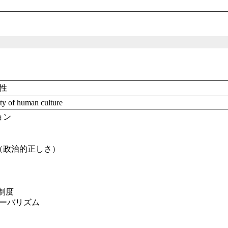
性
ity of human culture
ョン
（政治的正しさ）
弟制度
ローバリズム