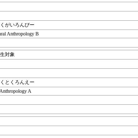
がくがいろんびー
tural Anthropology B
学生対象
がくとくろんえー
l Anthropology A
目