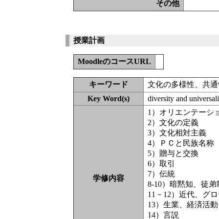
その他
授業計画
MoodleのコースURL
キーワード
文化の多様性、共通
Key Word(s)
diversity and universal
1）オリエンテーシ
2）文化の定義
3）文化相対主義
4）ＰＣと民族名称
5）贈与と交換
6）取引
7）伝統
学修内容
8-10）暗黙知、徒
11－12）近代、グ
13）生業、経済活動
14）言説