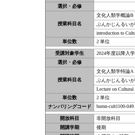
選択・必修
文化人類学概論B
授業科目名
ぶんかじんるい
introduction to Cul
単位数
2 単位
受講対象学生
2024年度以降入
選択・必修
文化人類学特論A
授業科目名
ぶんかじんるい
Lecture on Cultura
単位数
2 単位
humn-cult1100-049
ナンバリングコード
開放科目
非開放科
開講学期
後期