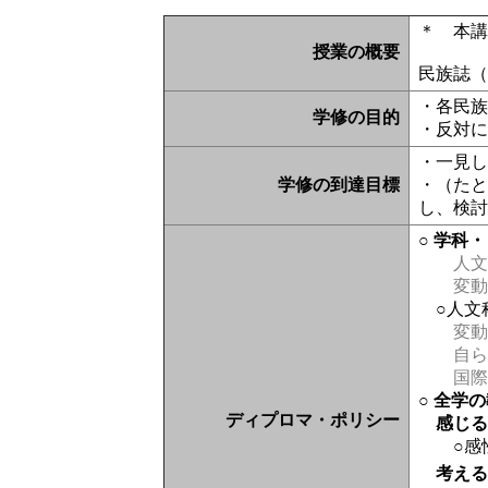
＊ 本
授業の概要
民族誌
・各民
学修の目的
・反対
・一見
学修の到達目標
・（た
し、検
○ 学科
人文
変動
○人文
変動
自ら
国際
○ 全学
ディプロマ・ポリシー
感じ
○感
考え