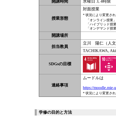
開講時間
水曜日 3, 4時限
対面授業
* 状況により変更さ
授業形態
「オンライン授業
「ハイブリッド授
「オンデマンド授
開講場所
立川 陽仁（人
担当教員
TACHIKAWA, Akih
SDGsの目標
ムードルは
連絡事項
https://moodle.mie
* 状況により変更さ
学修の目的と方法