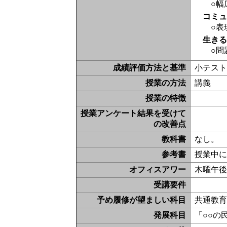
○幅
コミ
○表
生き
○問
成績評価方法と基準
小テスト
授業の方法
講義
授業の特徴
授業アンケート結果を受けて
の改善点
教科書
なし。
参考書
授業中
オフィスアワー
木曜午
受講要件
予め履修が望ましい科目
共通教育
発展科目
「○○の