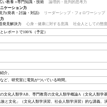
広い教養
○専門知識・技術
論理的・批判的思考力
ュニケーション力
現力(発表・討論・対話)
リーダーシップ・フォロワーシップ
る力
題発見解決力
心身・健康に対する意識
社会人としての態度
とレポートで100％（予定）
に紹介。
後など、研究室に電気がついている時間。
の文化人類学AB、専門教育の文化人類学概論A（文化人類学
民族と文化」（文化人類学演習、社会人類学演習）的な講義、