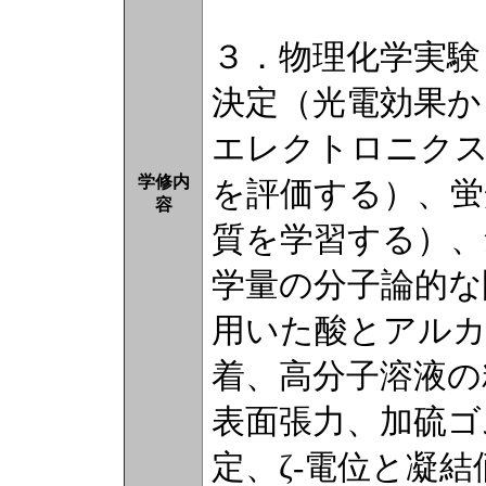
３．物理化学実験
決定（光電効果か
エレクトロニクス
学修内
を評価する）、蛍
容
質を学習する）、
学量の分子論的な
用いた酸とアルカ
着、高分子溶液の
表面張力、加硫ゴムのN
定、ζ-電位と凝結