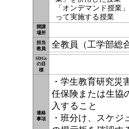
「オンデマンド授業」
って実施する授業
開講
場所
全教員（工学部総
担当
教員
SDGs
の目
標
・学生教育研究災
任保険または生協
入すること
連絡
・班分け、スケジ
事項