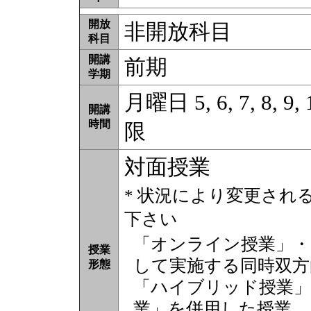
開放
非開放科目
科目
開講
前期
学期
月曜日 5, 6, 7, 8, 9,
開講
時間
限
対面授業
* 状況により変更され
下さい
「オンライン授業」・
授業
して実施する同時双方
形態
「ハイブリッド授業」
業」を併用した授業