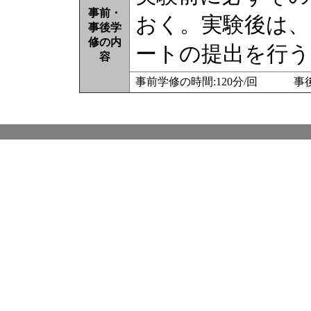
事前・
おく。実験後は、
事後学
修の内
ートの提出を行う
容
事前学修の時間:120分/回 事後学