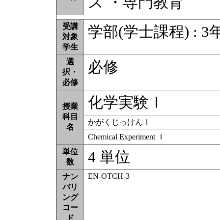
ス ・専門教育
受講
学部(学士課程) : 3
対象
学生
選
必修
択・
必修
化学実験Ⅰ
授業
科目
かがくじっけんⅠ
名
Chemical Experiment Ｉ
単位
4 単位
数
EN-OTCH-3
ナン
バリ
ング
コー
ド