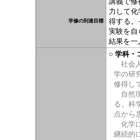
講義で修
力して化
得する。
学修の到達目標
実験を自
結果を一
○ 学科
社会人
学の研
修得し
自然現
る。科
点から
化学に
継続的