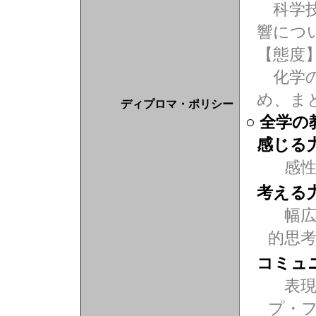
科学技
響につ
【態度
化学の
め、ま
ディプロマ・ポリシー
○ 全学
感じる
感
考える
幅広
的思
コミュ
表現力
プ・