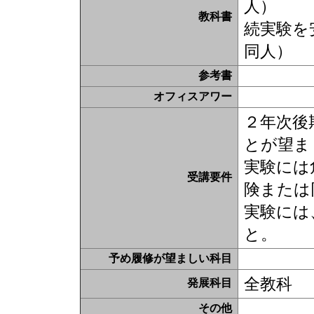
人）
教科書
続実験を
同人）
参考書
オフィスアワー
２年次後
とが望ま
実験には
受講要件
険または
実験には
と。
予め履修が望ましい科目
全教科
発展科目
その他