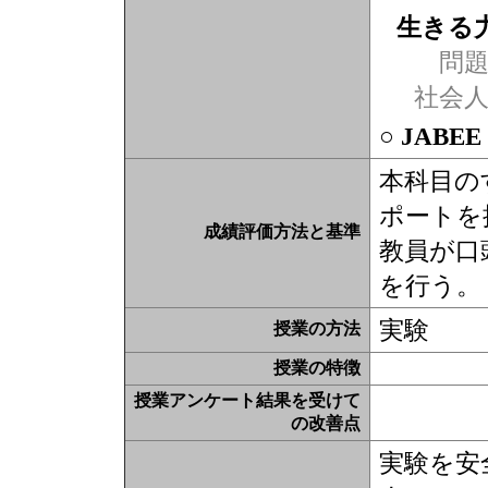
生きる
問題
社会
○ JABE
本科目の
ポートを
成績評価方法と基準
教員が口
を行う。
実験
授業の方法
授業の特徴
授業アンケート結果を受けて
の改善点
実験を安