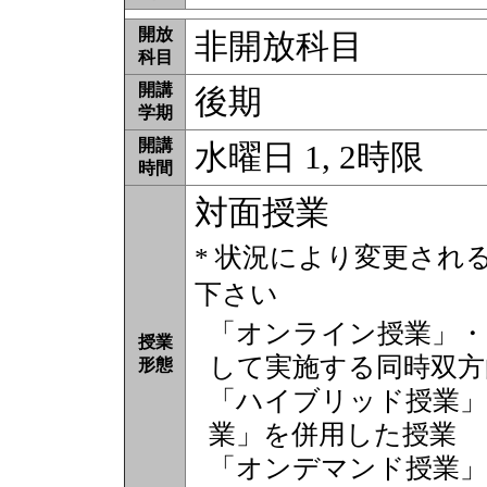
開放
非開放科目
科目
開講
後期
学期
開講
水曜日 1, 2時限
時間
対面授業
* 状況により変更され
下さい
「オンライン授業」・
授業
して実施する同時双方
形態
「ハイブリッド授業」
業」を併用した授業
「オンデマンド授業」