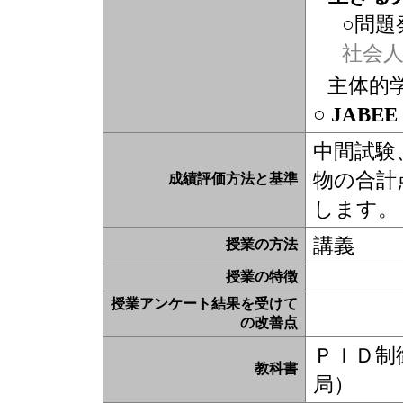
○問題
社会
主体的
○ JABE
中間試験
物の合計
成績評価方法と基準
します。
講義
授業の方法
授業の特徴
授業アンケート結果を受けて
の改善点
ＰＩＤ制
教科書
局）