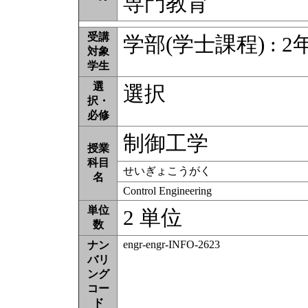
専門教育
受講
学部(学士課程) : 2
対象
学生
選
選択
択・
必修
制御工学
授業
科目
せいぎょこうがく
名
Control Engineering
単位
2 単位
数
engr-engr-INFO-2623
ナン
バリ
ング
コー
ド