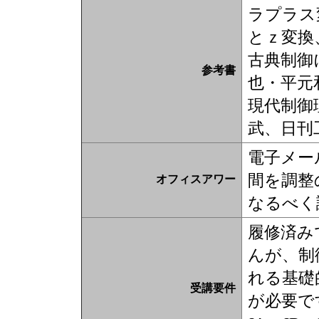
ラプラス
とｚ変換
古典制御
参考書
也・平元
現代制御
武、日刊
電子メール（n
間を調整
オフィスアワー
なるべく
履修済み
んが、制
れる基礎
受講要件
が必要で