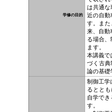
は共通な
近の自動
学修の目的
す。また
来、自動
る場合、
ます。
本講義で
づく古典
論の基礎
制御工学
るととも
自学でき
す。