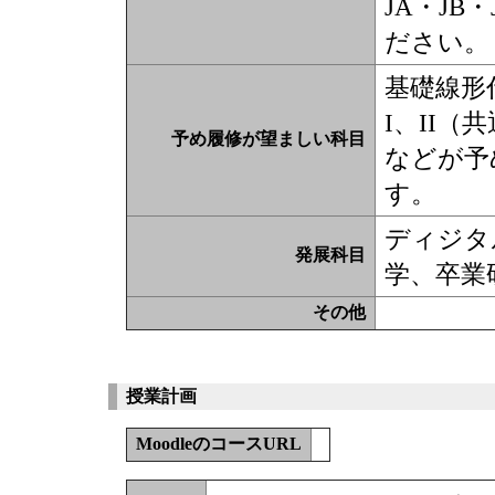
JA・J
ださい。
基礎線形
I、II（
予め履修が望ましい科目
などが予
す。
ディジタ
発展科目
学、卒業
その他
授業計画
MoodleのコースURL