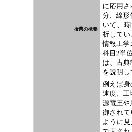
に応用さ
分、線形
いて、時
授業の概要
析してい
情報工学
科目2単
は、古典
を説明し
例えば身
速度、工
源電圧や
御されて
ように見
で表され