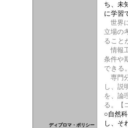
ち、未
に学習
世界に
立場の
ること
情報工
条件や
できる
専門分
し、説
を、論
る。【
○自然
し、そ
ディプロマ・ポリシー