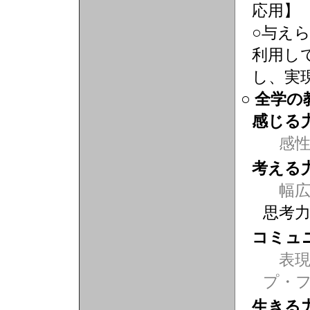
応用】
○与え
利用し
し、実
○ 全学
感じる
感
考える
幅広
思考
コミュ
表現力
プ・
生きる