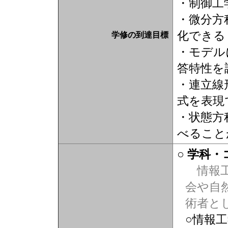
・制御工
・微分方
化できる
学修の到達目標
・モデル
答特性を
・連立線
式を表現
・状態方
べること
○ 学科
情報工
会や自
術者と
○情報