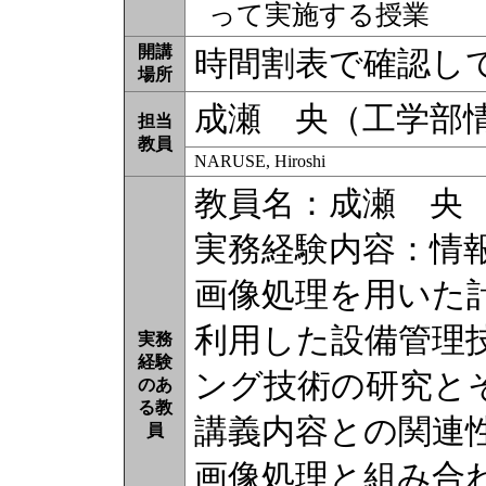
って実施する授業
開講
時間割表で確認し
場所
成瀬 央（工学部
担当
教員
NARUSE, Hiroshi
教員名：成瀬 央
実務経験内容：情
画像処理を用いた
利用した設備管理
実務
経験
ング技術の研究と
のあ
る教
講義内容との関連
員
画像処理と組み合