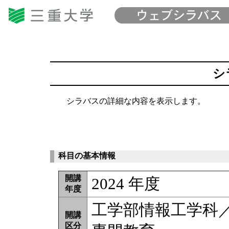
シ
シラバスの詳細な内容を表示します。
科目の基本情報
開講
2024 年度
年度
工学部情報工学科
開講
区分