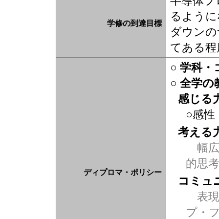
半導体プ
るように
学修の到達目標
ダウンの
てある程
○ 学科
○ 全学
感じる
○感性
考える
幅広
的思
ディプロマ・ポリシー
コミュ
表現力
プ・