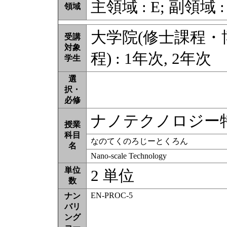
主領域 : E; 副領域 :
領域
大学院(修士課程
受講
対象
程) : 1年次, 2年次
学生
選
択・
必修
ナノテクノロジー
授業
科目
なのてくのろじーとくろん
名
Nano-scale Technology
単位
2 単位
数
EN-PROC-5
ナン
バリ
ング