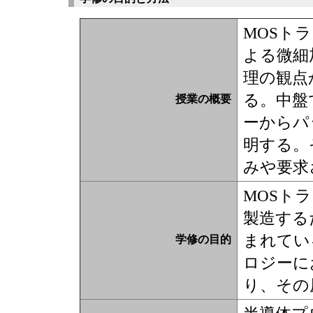
MOSト
よる微細
理の観点
る。中盤
授業の概要
ーからパ
明する。
みや要求
MOSト
製造する
まれてい
学修の目的
ロジーに
り、その