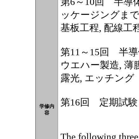
第6～10回 半
ッケージングまで
基板工程, 配線工
第11～15回 半
ウエハー製造, 薄
露光, エッチング
第16回 定期試験
学修内
容
The following three