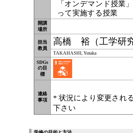
「オンデマンド授業」
って実施する授業
開講
場所
高橋 裕（工学研
担当
教員
TAKAHASHI, Yutaka
SDGs
の目
標
連絡
* 状況により変更され
事項
下さい
学修の目的と方法