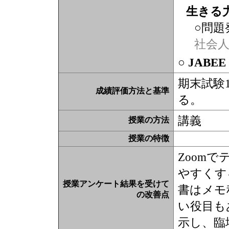
生きる
○問題
社会
○ JABE
期末試験1
成績評価方法と基準
る。
講義
授業の方法
授業の特徴
Zoom
やすくす
授業アンケート結果を受けて
書はメモ
の改善点
い役目も
示し、臨