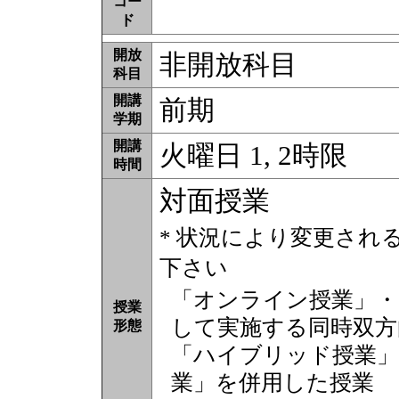
コー
ド
開放
非開放科目
科目
開講
前期
学期
開講
火曜日 1, 2時限
時間
対面授業
* 状況により変更され
下さい
「オンライン授業」・
授業
して実施する同時双方
形態
「ハイブリッド授業」
業」を併用した授業